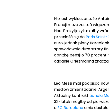
Nie jest wykluczone, że Anto
Francji może zostać włączo
Nou. Brazylijczyk miałby wró
przenieść się do
Paris Saint
euro, jednak plany Barcelon
spowodowała duże straty fin
obniżkę pensji o 70 procent. 
oddanie Griezmanna znaczą
Leo Messi miał podpisać now
mediów zmienił zdanie. Argen
Aktualny kontrakt
Lionela M
32-latek mógłby od pierwsz
a
FC Barcelona
a nie dostała