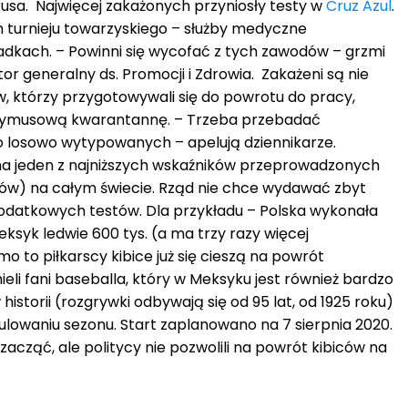
rusa. Najwięcej zakażonych przyniosły testy w
Cruz Azul
.
 turnieju towarzyskiego – służby medyczne
adkach. – Powinni się wycofać z tych zawodów – grzmi
or generalny ds. Promocji i Zdrowia. Zakażeni są nie
ów, którzy przygotowywali się do powrotu do pracy,
rzymusową kwarantannę. – Trzeba przebadać
lko losowo wytypowanych – apelują dziennikarze.
a jeden z najniższych wskaźników przeprowadzonych
ców) na całym świecie. Rząd nie chce wydawać zbyt
odatkowych testów. Dla przykładu – Polska wykonała
eksyk ledwie 600 tys. (a ma trzy razy więcej
o to piłkarscy kibice już się cieszą na powrót
ieli fani baseballa, który w Meksyku jest również bardzo
historii (rozgrywki odbywają się od 95 lat, od 1925 roku)
ulowaniu sezonu. Start zaplanowano na 7 sierpnia 2020.
acząć, ale politycy nie pozwolili na powrót kibiców na