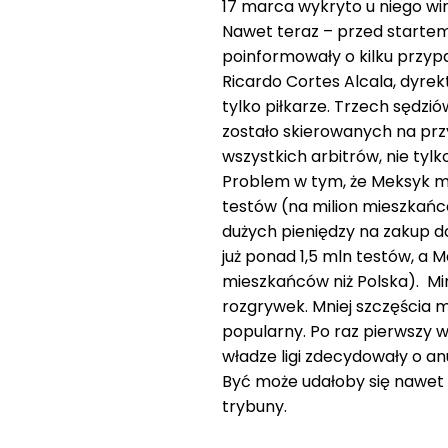
17 marca wykryto u niego wi
Nawet teraz – przed startem
poinformowały o kilku przyp
Ricardo Cortes Alcala, dyrekt
tylko piłkarze. Trzech sędzi
zostało skierowanych na p
wszystkich arbitrów, nie ty
Problem w tym, że Meksyk m
testów (na milion mieszkań
dużych pieniędzy na zakup d
już ponad 1,5 mln testów, a M
mieszkańców niż Polska). Mim
rozgrywek. Mniej szczęścia m
popularny. Po raz pierwszy w 
władze ligi zdecydowały o an
Być może udałoby się nawet z
trybuny.