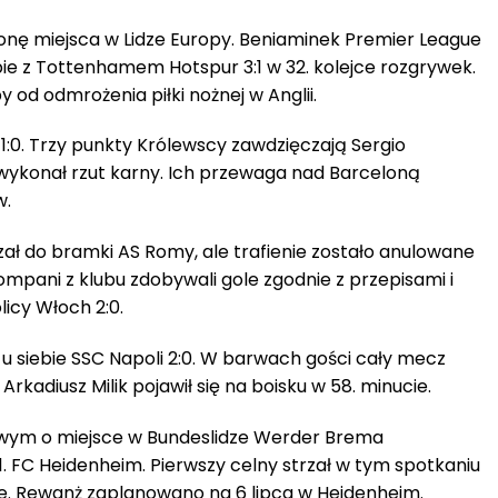
onę miejsca w Lidze Europy. Beniaminek Premier League
ebie z Tottenhamem Hotspur 3:1 w 32. kolejce rozgrywek.
 od odmrożenia piłki nożnej w Anglii.
1:0. Trzy punkty Królewscy zawdzięczają Sergio
wykonał rzut karny. Ich przewaga nad Barceloną
w.
ał do bramki AS Romy, ale trafienie zostało anulowane
mpani z klubu zdobywali gole zgodnie z przepisami i
licy Włoch 2:0.
 siebie SSC Napoli 2:0. W barwach gości cały mecz
ei Arkadiusz Milik pojawił się na boisku w 58. minucie.
ym o miejsce w Bundeslidze Werder Brema
 FC Heidenheim. Pierwszy celny strzał w tym spotkaniu
e. Rewanż zaplanowano na 6 lipca w Heidenheim.