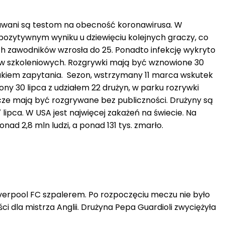
wani są testom na obecność koronawirusa. W
ozytywnym wyniku u dziewięciu kolejnych graczy, co
ch zawodników wzrosła do 25. Ponadto infekcję wykryto
ów szkoleniowych. Rozgrywki mają być wznowione 30
znakiem zapytania. Sezon, wstrzymany 11 marca wskutek
ny 30 lipca z udziałem 22 drużyn, w parku rozrywki
ze mają być rozgrywane bez publiczności. Drużyny są
lipca. W USA jest najwięcej zakażeń na świecie. Na
ad 2,8 mln ludzi, a ponad 131 tys. zmarło.
iverpool FC szpalerem. Po rozpoczęciu meczu nie było
ci dla mistrza Anglii. Drużyna Pepa Guardioli zwyciężyła