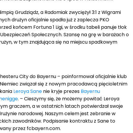
Olimpią Grudziądz, a Radomiak zwyciężył 3:1 z Wigrami
nych drużyn oficjalnie spadła już z zaplecza PKO
przed końcem Fortuna 1 Ligi, w środku tabeli panuje tłok
 Ubezpieczeń Społecznych. Szansę na grę w barażach o
drużyn, w tym znajdująca się na miejscu spadkowym
esteru City do Bayernu – poinformował oficjalnie klub
Niemiec związał się z nowym pracodawcą pięcioletnim
skania
Leroya Sane
nie kryje prezes
Bayernu
menigge
. – Cieszymy się, że możemy powitać Leroya
nym graczem, a w ostatnich latach potwierdzał swoje
 drużynie narodowej. Naszym celem jest zebranie w
ckich zawodników. Podpisanie kontraktu z Sane to
owany przez fcbayern.com.