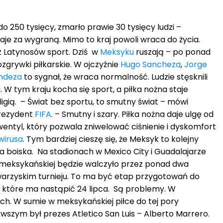
do 250 tysięcy, zmarło prawie 30 tysięcy ludzi –
je za wygraną. Mimo to kraj powoli wraca do życia.
z Latynosów sport. Dziś w
Meksyku
ruszają – po ponad
ozgrywki piłkarskie. W ojczyźnie
Hugo Sancheza
,
Jorge
andeza
to sygnał, że wraca normalność. Ludzie stęsknili
 W tym kraju kocha się sport, a piłka nożna staje
ligią. – Świat bez sportu, to smutny świat – mówi
prezydent
FIFA
. – Smutny i szary. Piłka nożna daje ulgę od
entyl, który pozwala zniwelować ciśnienie i dyskomfort
wirusa
. Tym bardziej cieszę się, że Meksyk to kolejny
 na boiska. Na stadionach w Mexico City i Guadalajarze
 meksykańskiej będzie walczyło przez ponad dwa
arzyskim turnieju. To ma być etap przygotowań do
 które ma nastąpić 24 lipca. Są problemy. W
h. W sumie w meksykańskiej piłce do tej pory
wszym był prezes Atletico San Luis – Alberto Marrero.