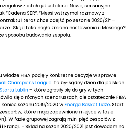
zegółów została już ustalona. Nowe, sensacyjne
ak “Cadena SER”. “Messi wstrzymał rozmowy z
ontraktu i teraz chce odejść po sezonie 2020/21” –
arze. Skąd taka nagła zmiana nastawienia u Messiego?
 ze sposobu budowania zespołu.
 władze FIBA podjęły konkretne decyzje w sprawie
ball Champions League
. To był sądny dzień dla polskich
Startu Lublin
– które zgłosiły się do gry w tych
wiło się o różnych scenariuszach, ale ostatecznie FIBA
a koniec sezonu 2019/2020 w
Energa Basket Lidze
. Start
28 zespołów, które mają zapewnione miejsce w fazie
n). W fazie grupowej zagrają m.in. pięć zespołów z
nii i Francji. – Skład na sezon 2020/2021 jest dowodem na