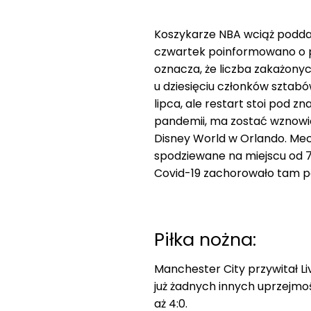
Koszykarze NBA wciąż podda
czwartek poinformowano o p
oznacza, że liczba zakażony
u dziesięciu członków sztab
lipca, ale restart stoi pod 
pandemii, ma zostać wznowio
Disney World w Orlando. Mec
spodziewane na miejscu od 7 
Covid-19 zachorowało tam pon
Piłka nożna:
Manchester City przywitał L
już żadnych innych uprzejmoś
aż 4:0.