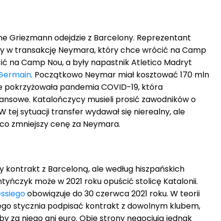
ine Griezmann odejdzie z Barcelony. Reprezentant
ny w transakcję Neymara, który chce wrócić na Camp
cić na Camp Nou, a były napastnik Atletico Madryt
-Germain
. Początkowo Neymar miał kosztować 170 mln
ie pokrzyżowała pandemia COVID-19, która
ansowe. Katalończycy musieli prosić zawodników o
W tej sytuacji transfer wydawał się nierealny, ale
co zmniejszy cenę za Neymara.
y kontrakt z Barceloną, ale według hiszpańskich
tyńczyk może w 2021 roku opuścić stolicę Katalonii.
essiego
obowiązuje do 30 czerwca 2021 roku. W teorii
ego stycznia podpisać kontrakt z dowolnym klubem,
by za niego ani euro. Obie strony negocjują jednak