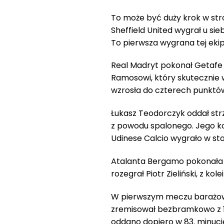
To może być duży krok w str
Sheffield United wygrał u si
To pierwsza wygrana tej ekipy
Real Madryt pokonał Getafe 
Ramosowi, który skutecznie 
wzrosła do czterech punktó
Łukasz Teodorczyk oddał strz
z powodu spalonego. Jego ko
Udinese Calcio wygrało w sto
Atalanta Bergamo pokonała u
rozegrał Piotr Zieliński, z kol
W pierwszym meczu barażow
zremisował bezbramkowo z 1.
oddano dopiero w 83. minuci