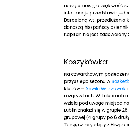
nową umowę, a większość szc
informacje przedstawia jedn
Barceloną ws. przedłużenia k
donoszą hiszpańscy dziennik
Kapitan nie jest zadowolony
Koszykówka:
Na czwartkowym posiedzeniu
przyszłego sezonu w
Basket
klubów –
Anwilu Włocławek
i
rozgrywkach. W kuluarach mó
wzięła pod uwagę miejsca n
Lublin znalazł się w grupie 
grupowej (4 grupy po 8 druży
Turcji, cztery ekipy z Hiszpa