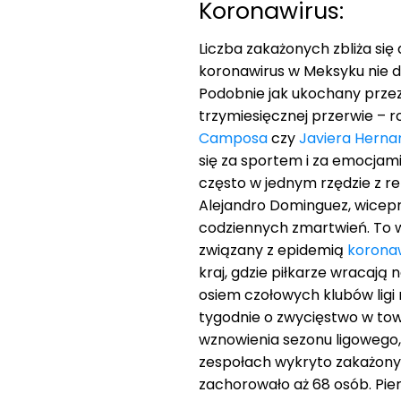
Koronawirus:
Liczba zakażonych zbliża się 
koronawirus w Meksyku nie da
Podobnie jak ukochany prze
trzymiesięcznej przerwie – r
Camposa
czy
Javiera Hern
się za sportem i za emocjami.
często w jednym rzędzie z re
Alejandro Dominguez, wice
codziennych zmartwień. To w
związany z epidemią
korona
kraj, gdzie piłkarze wracają
osiem czołowych klubów ligi
tygodnie o zwycięstwo w tow
wznowienia sezonu ligowego,
zespołach wykryto zakażonyc
zachorowało aż 68 osób. Pier