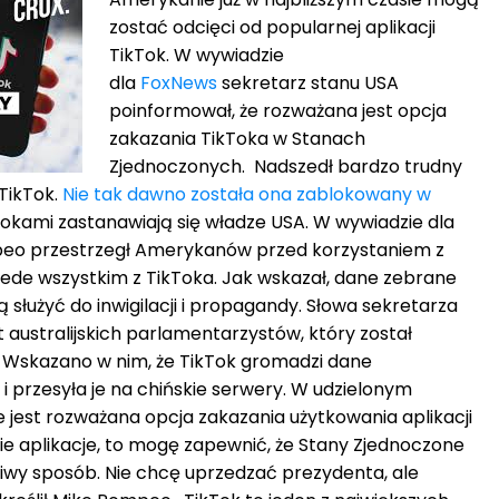
zostać odcięci od popularnej aplikacji
TikTok. W wywiadzie
dla
FoxNews
sekretarz stanu USA
poinformował, że rozważana jest opcja
zakazania TikToka w Stanach
Zjednoczonych. Nadszedł bardzo trudny
 TikTok.
Nie tak dawno została ona zablokowany w
krokami zastanawiają się władze USA. W wywiadzie dla
mpeo przestrzegł Amerykanów przed korzystaniem z
rzede wszystkim z TikToka. Jak wskazał, dane zebrane
 służyć do inwigilacji i propagandy. Słowa sekretarza
australijskich parlamentarzystów, który został
. Wskazano w nim, że TikTok gromadzi dane
i przesyła je na chińskie serwery. W udzielonym
e jest rozważana opcja zakazania użytkowania aplikacji
skie aplikacje, to mogę zapewnić, że Stany Zjednoczone
iwy sposób. Nie chcę uprzedzać prezydenta, ale