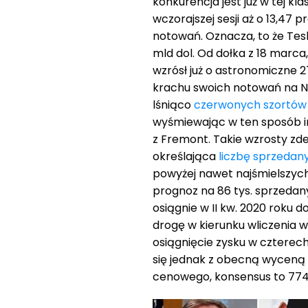
konkurencja jest już w tej kla
wczorajszej sesji aż o 13,47 
notowań. Oznacza, to że Tes
mld dol. Od dołka z 18 marca, 
wzrósł już o astronomiczne 2
krachu swoich notowań na N
lśniąco
czerwonych szortów
wyśmiewając w ten sposób inw
z Fremont. Takie wzrosty zd
określająca
liczbę sprzedany
powyżej nawet najśmielszych
prognoz na 86 tys. sprzedany
osiągnie w II kw. 2020 roku 
drogę w kierunku wliczenia 
osiągnięcie zysku w czterech
się jednak z obecną wyceną sp
cenowego, konsensus to 774,