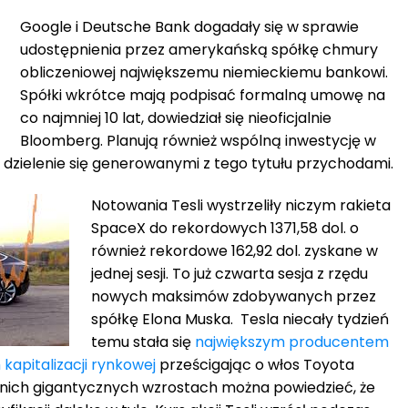
Google i Deutsche Bank dogadały się w sprawie
udostępnienia przez amerykańską spółkę chmury
obliczeniowej największemu niemieckiemu bankowi.
Spółki wkrótce mają podpisać formalną umowę na
co najmniej 10 lat, dowiedział się nieoficjalnie
Bloomberg. Planują również wspólną inwestycję w
 dzielenie się generowanymi z tego tytułu przychodami.
Notowania Tesli wystrzeliły niczym rakieta
SpaceX do rekordowych 1371,58 dol. o
również rekordowe 162,92 dol. zyskane w
jednej sesji. To już czwarta sesja z rzędu
nowych maksimów zdobywanych przez
spółkę Elona Muska. Tesla niecały tydzień
temu stała się
największym producentem
pitalizacji rynkowej
prześcigając o włos Toyota
tnich gigantycznych wzrostach można powiedzieć, że