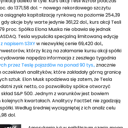
syfikacji daleko w tyle. Kurs akcji Tesli wzrósł podczas
proc. do 1371,58 dol. – nowego rekordowego szczytu
la osiągnęła kapitalizację rynkową na poziomie 254,39
gdy akcje były warte jedynie 361,22 dol., kurs akcji Tesli
79 proc. Spółka Elona Muska nie obawia się jednak
ASDAQ. Tesla wypuściła specjalną limitowaną edycję
 z napisem S3XY
w niezwykłej cenie 69,420 dol.,
estorów, którzy liczą na załamanie kursu akcji spółki
ecydowanie napędza informacja z zeszłego tygodnia
ch przez Teslę pojazdów na ponad 90 tys.,
znacznie
 oczekiwań analityków, które zakładały górną granicę
ch sztuk. Elon Musk spodziewa się zatem, że Tesla
dodatni zysk netto, co pozwoliłoby spółce otworzyć
w skład S&P 500. Jednym z warunków jest bowiem
 kolejnych kwartałach. Analitycy FactSet nie zgadzają
ółki. Według średniej wyciągniętej z ich analiz celu
98 dol.
Amerykanie już w najbliższym czasie mogą