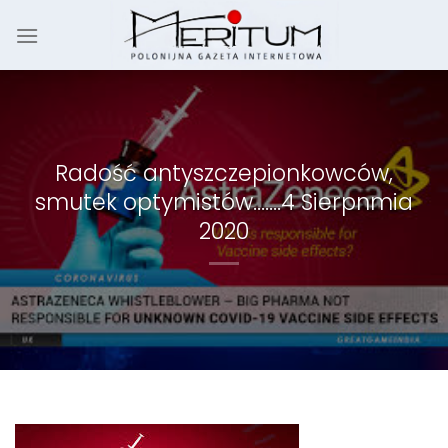
Skip
to
content
Radość antyszczepionkowców,
smutek optymistów…….4 Sierpnmia
2020