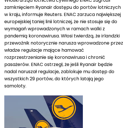
Włoski urząd lotnictwa cywilnego ENAC zagroził
zamknięciem Ryanair dostępu do portów lotniczych
w kraju, informuje Reuters. ENAC zarzuca największej
europejskiej taniej linii lotniczej, że nie stosuje się do
wymagań wprowadzonych w ramach walki z
pandemią koronawirusa. Włosi twierdzą, że irlandzki
przewoźnik notorycznie narusza wprowadzone przez
władze regulacje mające hamować
rozprzestrzenianie się koronawirusa i chronić
pasażerów. ENAC ostrzegł, że jeśli Ryanair będzie
nadal naruszał regulacje, zablokuje mu dostęp do
wszystkich 29 portów, do których latają jego
samoloty.