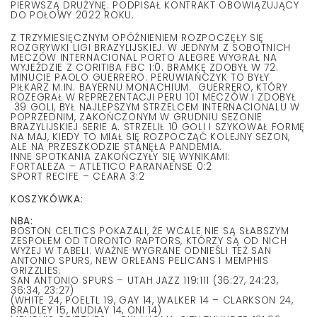
PIERWSZĄ DRUŻYNĘ. PODPISAŁ KONTRAKT OBOWIĄZUJĄCY
DO POŁOWY 2022 ROKU.
Z TRZYMIESIĘCZNYM OPÓŹNIENIEM ROZPOCZĘŁY SIĘ
ROZGRYWKI LIGI BRAZYLIJSKIEJ. W JEDNYM Z SOBOTNICH
MECZÓW INTERNACIONAL PORTO ALEGRE WYGRAŁ NA
WYJEŹDZIE Z CORITIBA FBC 1:0. BRAMKĘ ZDOBYŁ W 72.
MINUCIE PAOLO GUERRERO. PERUWIAŃCZYK TO BYŁY
PIŁKARZ M.IN. BAYERNU MONACHIUM. GUERRERO, KTÓRY
ROZEGRAŁ W REPREZENTACJI PERU 101 MECZÓW I ZDOBYŁ
39 GOLI, BYŁ NAJLEPSZYM STRZELCEM INTERNACIONALU W
POPRZEDNIM, ZAKOŃCZONYM W GRUDNIU SEZONIE
BRAZYLIJSKIEJ SERIE A. STRZELIŁ 10 GOLI I SZYKOWAŁ FORMĘ
NA MAJ, KIEDY TO MIAŁ SIĘ ROZPOCZĄĆ KOLEJNY SEZON,
ALE NA PRZESZKODZIE STANĘŁA PANDEMIA.
INNE SPOTKANIA ZAKOŃCZYŁY SIĘ WYNIKAMI:
FORTALEZA – ATLETICO PARANAENSE 0:2
SPORT RECIFE – CEARA 3:2
KOSZYKÓWKA:
NBA:
BOSTON CELTICS POKAZALI, ŻE WCALE NIE SĄ SŁABSZYM
ZESPOŁEM OD TORONTO RAPTORS, KTÓRZY SĄ OD NICH
WYŻEJ W TABELI. WAŻNE WYGRANE ODNIEŚLI TEŻ SAN
ANTONIO SPURS, NEW ORLEANS PELICANS I MEMPHIS
GRIZZLIES.
SAN ANTONIO SPURS – UTAH JAZZ 119:111 (36:27, 24:23,
36:34, 23:27)
(WHITE 24, POELTL 19, GAY 14, WALKER 14 – CLARKSON 24,
BRADLEY 15, MUDIAY 14, ONI 14)