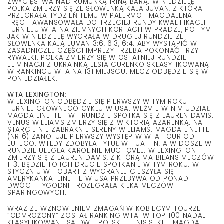
ZWYCIĘSTWA NAD RUMUNKĄ IRINĄ BARĄ. W NIEDZIELĘ
POLKA ZMIERZY SIĘ ZE SŁOWENKĄ KAJĄ JUVAN, Z KTÓRĄ
PRZEGRAŁA TYDZIEŃ TEMU W PALERMO. MAGDALENA
FRĘCH AWANSOWAŁA DO TRZECIEJ RUNDY KWALIFIKACJI
TURNIEJU WTA NA ZIEMNYCH KORTACH W PRADZE, PO TYM
JAK W NIEDZIELĘ WYGRAŁA W DRUGIEJ RUNDZIE ZE
SŁOWENKĄ KAJĄ JUVAN 3:6, 6:3, 6:4. ABY WYSTĄPIĆ W
ZASADNICZEJ CZĘŚCI IMPREZY TRZEBA POKONAĆ TRZY
RYWALKI. POLKA ZMIERZY SIĘ W OSTATNIEJ RUNDZIE
ELIMINACJI Z UKRAINKĄ LESIĄ CURENKO SKLASYFIKOWANĄ
W RANKINGU WTA NA 131 MIEJSCU. MECZ ODBĘDZIE SIĘ W
PONIEDZIAŁEK.
WTA LEXINGTON
:
W LEXINGTON ODBĘDZIE SIĘ PIERWSZY W TYM ROKU
TURNIEJ GŁÓWNEGO CYKLU W USA. WEŹMIE W NIM UDZIAŁ
MAGDA LINETTE I W I RUNDZIE SPOTKA SIĘ Z LAUREN DAVIS.
VENUS WILLIAMS ZMIERZY SIĘ Z WIKTORIĄ AZARENKĄ. NA
STARCIE NIE ZABRAKNIE SERENY WILLIAMS. MAGDA LINETTE
(NR 6) ZANOTUJE PIERWSZY WYSTĘP W WTA TOUR OD
LUTEGO. WTEDY ZDOBYŁA TYTUŁ W HUA HIN, A W DOSZE W I
RUNDZIE ULEGŁA KAROLINIE MUCHOVEJ. W LEXINGTON
ZMIERZY SIĘ Z LAUREN DAVIS, Z KTÓRĄ MA BILANS MECZÓW
1-3. BĘDZIE TO ICH DRUGIE SPOTKANIE W TYM ROKU. W
STYCZNIU W HOBART Z WYGRANEJ CIESZYŁA SIĘ
AMERYKANKA. LINETTE W USA PRZEBYWA OD PONAD
DWÓCH TYGODNI I ROZEGRAŁA KILKA MECZÓW
SPARINGOWYCH.
WRAZ ZE WZNOWIENIEM ZMAGAŃ W KOBIECYM TOURZE
“ODMROŻONY” ZOSTAŁ RANKING WTA. W TOP 100 NADAL
KLASYFIKOWANE SĄ DWIE POLSKIE TENISISTKI – MAGDA