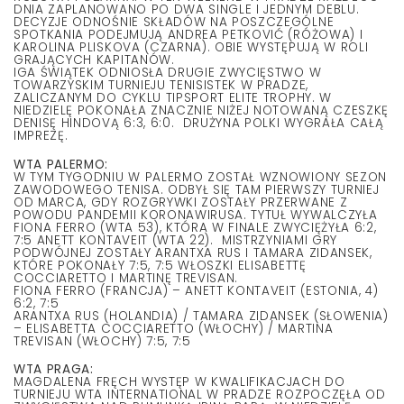
DNIA ZAPLANOWANO PO DWA SINGLE I JEDNYM DEBLU.
DECYZJE ODNOŚNIE SKŁADÓW NA POSZCZEGÓLNE
SPOTKANIA PODEJMUJĄ ANDREA PETKOVIĆ (RÓŻOWA) I
KAROLINA PLISKOVA (CZARNA). OBIE WYSTĘPUJĄ W ROLI
GRAJĄCYCH KAPITANÓW.
IGA ŚWIĄTEK ODNIOSŁA DRUGIE ZWYCIĘSTWO W
TOWARZYSKIM TURNIEJU TENISISTEK W PRADZE,
ZALICZANYM DO CYKLU TIPSPORT ELITE TROPHY. W
NIEDZIELĘ POKONAŁA ZNACZNIE NIŻEJ NOTOWANĄ CZESZKĘ
DENISĘ HINDOVĄ 6:3, 6:0. DRUŻYNA POLKI WYGRAŁA CAŁĄ
IMPREZĘ.
WTA PALERMO:
W TYM TYGODNIU W PALERMO ZOSTAŁ WZNOWIONY SEZON
ZAWODOWEGO TENISA. ODBYŁ SIĘ TAM PIERWSZY TURNIEJ
OD MARCA, GDY ROZGRYWKI ZOSTAŁY PRZERWANE Z
POWODU PANDEMII KORONAWIRUSA. TYTUŁ WYWALCZYŁA
FIONA FERRO (WTA 53), KTÓRA W FINALE ZWYCIĘŻYŁA 6:2,
7:5 ANETT KONTAVEIT (WTA 22). MISTRZYNIAMI GRY
PODWÓJNEJ ZOSTAŁY ARANTXA RUS I TAMARA ZIDANSEK,
KTÓRE POKONAŁY 7:5, 7:5 WŁOSZKI ELISABETTĘ
COCCIARETTO I MARTINĘ TREVISAN.
FIONA FERRO (FRANCJA) – ANETT KONTAVEIT (ESTONIA, 4)
6:2, 7:5
ARANTXA RUS (HOLANDIA) / TAMARA ZIDANSEK (SŁOWENIA)
– ELISABETTA COCCIARETTO (WŁOCHY) / MARTINA
TREVISAN (WŁOCHY) 7:5, 7:5
WTA PRAGA:
MAGDALENA FRĘCH WYSTĘP W KWALIFIKACJACH DO
TURNIEJU WTA INTERNATIONAL W PRADZE ROZPOCZĘŁA OD