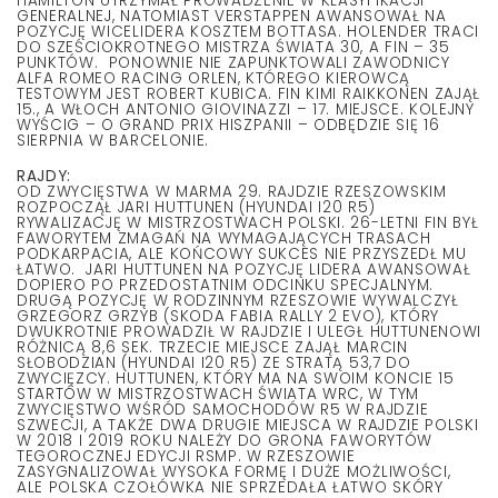
HAMILTON UTRZYMAŁ PROWADZENIE W KLASYFIKACJI
GENERALNEJ, NATOMIAST VERSTAPPEN AWANSOWAŁ NA
POZYCJĘ WICELIDERA KOSZTEM BOTTASA. HOLENDER TRACI
DO SZEŚCIOKROTNEGO MISTRZA ŚWIATA 30, A FIN – 35
PUNKTÓW. PONOWNIE NIE ZAPUNKTOWALI ZAWODNICY
ALFA ROMEO RACING ORLEN, KTÓREGO KIEROWCĄ
TESTOWYM JEST ROBERT KUBICA. FIN KIMI RAIKKONEN ZAJĄŁ
15., A WŁOCH ANTONIO GIOVINAZZI – 17. MIEJSCE. KOLEJNY
WYŚCIG – O GRAND PRIX HISZPANII – ODBĘDZIE SIĘ 16
SIERPNIA W BARCELONIE.
RAJDY:
OD ZWYCIĘSTWA W MARMA 29. RAJDZIE RZESZOWSKIM
ROZPOCZĄŁ JARI HUTTUNEN (HYUNDAI I20 R5)
RYWALIZACJĘ W MISTRZOSTWACH POLSKI. 26-LETNI FIN BYŁ
FAWORYTEM ZMAGAŃ NA WYMAGAJĄCYCH TRASACH
PODKARPACIA, ALE KOŃCOWY SUKCES NIE PRZYSZEDŁ MU
ŁATWO. JARI HUTTUNEN NA POZYCJĘ LIDERA AWANSOWAŁ
DOPIERO PO PRZEDOSTATNIM ODCINKU SPECJALNYM.
DRUGĄ POZYCJĘ W RODZINNYM RZESZOWIE WYWALCZYŁ
GRZEGORZ GRZYB (SKODA FABIA RALLY 2 EVO), KTÓRY
DWUKROTNIE PROWADZIŁ W RAJDZIE I ULEGŁ HUTTUNENOWI
RÓŻNICĄ 8,6 SEK. TRZECIE MIEJSCE ZAJĄŁ MARCIN
SŁOBODZIAN (HYUNDAI I20 R5) ZE STRATĄ 53,7 DO
ZWYCIĘZCY. HUTTUNEN, KTÓRY MA NA SWOIM KONCIE 15
STARTÓW W MISTRZOSTWACH ŚWIATA WRC, W TYM
ZWYCIĘSTWO WŚRÓD SAMOCHODÓW R5 W RAJDZIE
SZWECJI, A TAKŻE DWA DRUGIE MIEJSCA W RAJDZIE POLSKI
W 2018 I 2019 ROKU NALEŻY DO GRONA FAWORYTÓW
TEGOROCZNEJ EDYCJI RSMP. W RZESZOWIE
ZASYGNALIZOWAŁ WYSOKA FORMĘ I DUŻE MOŻLIWOŚCI,
ALE POLSKA CZOŁÓWKA NIE SPRZEDAŁA ŁATWO SKÓRY