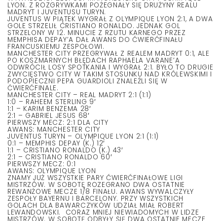
LYON. Z ROZGRYWKAMI POŻEGNAŁY SIĘ DRUŻYNY REALU
MADRYT I JUVENTUSU TURYN.
JUVENTUS W PIĄTEK WYGRAŁ Z OLYMPIQUE LYON 2:1, A DWA
GOLE STRZELIŁ CRISTIANO RONALDO. JEDNAK GOL
STRZELONY W 12. MINUCIE Z RZUTU KARNEGO PRZEZ
MEMPHISA DEPAY’A DAŁ AWANS DO ĆWIERĆFINAŁU
FRANCUSKIEMU ZESPOŁOWI.
MANCHESTER CITY PRZEGRYWAŁ Z REALEM MADRYT 0:1, ALE
PO KOSZMARNYCH BŁĘDACH RAPHAELA VARANE’A
ODWRÓCIŁ LOSY SPOTKANIA I WYGRAŁ 2:1. BYŁO TO DRUGIE
ZWYCIĘSTWO CITY W TAKIM STOSUNKU NAD KRÓLEWSKIMI I
PODOPIECZNI PEPA GUARDIOLI ZNALEŹLI SIĘ W
ĆWIERĆFINALE.
MANCHESTER CITY – REAL MADRYT 2:1 (1:1)
1:0 – RAHEEM STERLING 9′
1:1 – KARIM BENZEMA 28′
2:1 – GABRIEL JESUS 68′
PIERWSZY MECZ: 2:1 DLA CITY
AWANS: MANCHESTER CITY
JUVENTUS TURYN – OLYMPIQUE LYON 2:1 (1:1)
0:1 – MEMPHIS DEPAY (K.) 12′
1:1 – CRISTIANO RONALDO (K.) 43′
2:1 – CRISTIANO RONALDO 60′
PIERWSZY MECZ: 0:1
AWANS: OLYMPIQUE LYON
ZNAMY JUŻ WSZYSTKIE PARY ĆWIERĆFINAŁOWE LIGI
MISTRZÓW. W SOBOTĘ ROZEGRANO DWA OSTATNIE
REWANŻOWE MECZE 1/8 FINAŁU. AWANS WYWALCZYŁY
ZESPOŁY BAYERNU I BARCELONY. PRZY WSZYSTKICH
GOLACH DLA BAWARCZYKÓW UDZIAŁ MIAŁ ROBERT
LEWANDOWSKI. CORAZ MNIEJ NIEWIADOMYCH W LIDZE
MISTRZÓW. W SOBOTĘ ODBYŁY SIĘ DWA OSTATNIE MECZE