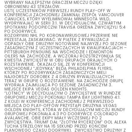
WYBRANY NAJLEPSZYM GRACZEM MECZU DZIĘKI
OBRONIENIU 43 STRZAŁÓW.
LISTĘ UCZESTNIKÓW PIERWSZEJ RUNDY PLAY-OFF W
KONFERENCJI ZACHODNIEJ ZAMKNĄŁ ZESPÓŁ VANCOUVER
CANUCKS, KTÓRY WYELIMINOWAŁ MINNESOTA WILD,
WYGRYWAJĄC W SERII 3:1. W DECYDUJĄCYM, CZWARTYM
SPOTKANIU PODOPIECZNI TRAVISA GREENA ZWYCIĘŻYLI 5:4
PO DOGRYWCE.
ROZGRYWKI NHL PO KORONAWIRUSOWEJ PRZERWIE NIE
PRZESTAJĄ ZASKAKIWAĆ. W PIĄTEK Z RYWALIZACJI
ODPADŁY OBIE DRUŻYNY NOTOWANE NAJWYŻEJ PO SEZONIE
ZASADNICZYM Z UCZESTNICZĄCYCH W KWALIFIKACJACH –
PITTSBURGH PENGUINS NA WSCHODZIE I EDMONTON
OILERS NA ZACHODZIE. A WCZORAJ ROZSTRZYGNĘŁA SIĘ
KWESTIA ZWYCIĘSTW W OBU GRUPACH GRAJĄCYCH O
ROZSTAWIENIE. OKAZAŁO SIĘ, ŻE W KONFERENCJI
WSCHODNIEJ “JEDYNKĄ” BĘDĄ PHILADELPHIA FLYERS,
KTÓRZY PO ROZGRYWKACH ZASADNICZYCH MIELI
NAJGORSZY DOROBEK Z 4 DRUŻYN RYWALIZUJĄCYCH
TERAZ W GRUPIE O ROZSTAWIENIE. NA ZACHODZIE GRUPĘ
WYGRAŁA ZAJMUJĄCA PO SEZONIE ZASADNICZYM 3.
MIEJSCE EKIPA VEGAS GOLDEN KNIGHTS.
“LOTNICY” W DECYDUJĄCYM O ZWYCIĘSTWIE W RUNDZIE
GRUPOWEJ MECZU POKONALI TAMPA BAY LIGHTNING 4:1.
Z KOLEI W KONFERENCJI ZACHODNIEJ Z PIERWSZEGO
MIEJSCA DO PLAY-OFFÓW PRZYSTĄPI DRUŻYNA VEGAS
GOLDEN KNIGHTS, KTÓRA W DECYDUJĄCYM MECZU RUNDY
GRUPOWEJ POKONAŁA 4:3 PO DOGRYWCE COLORADO
AVALANCHE. OBIE EKIPY MIAŁY WCZEŚNIEJ PO 2
ZWYCIĘSTWA. TRIUMF DAŁ “ZŁOTYM RYCERZOM” GOL ALEXA
TUCHA STRZELONY NA 16 SEKUND PRZED KOŃCEM
PLANOWEGO CZASU DOGRYWKI. ZWYCIĘSTWO DRUŻYNY Z