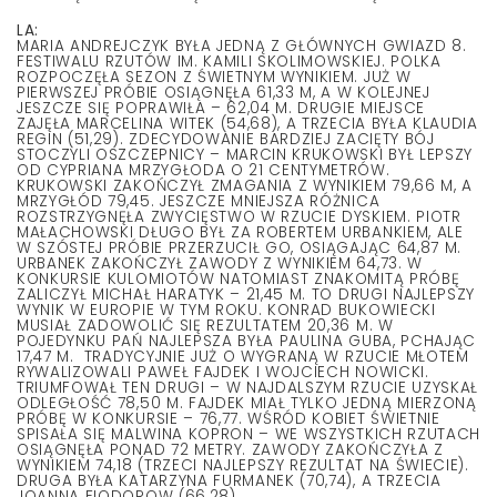
LA:
MARIA ANDREJCZYK BYŁA JEDNĄ Z GŁÓWNYCH GWIAZD 8.
FESTIWALU RZUTÓW IM. KAMILI SKOLIMOWSKIEJ. POLKA
ROZPOCZĘŁA SEZON Z ŚWIETNYM WYNIKIEM. JUŻ W
PIERWSZEJ PRÓBIE OSIĄGNĘŁA 61,33 M, A W KOLEJNEJ
JESZCZE SIĘ POPRAWIŁA – 62,04 M. DRUGIE MIEJSCE
ZAJĘŁA MARCELINA WITEK (54,68), A TRZECIA BYŁA KLAUDIA
REGIN (51,29). ZDECYDOWANIE BARDZIEJ ZACIĘTY BÓJ
STOCZYLI OSZCZEPNICY – MARCIN KRUKOWSKI BYŁ LEPSZY
OD CYPRIANA MRZYGŁODA O 21 CENTYMETRÓW.
KRUKOWSKI ZAKOŃCZYŁ ZMAGANIA Z WYNIKIEM 79,66 M, A
MRZYGŁÓD 79,45. JESZCZE MNIEJSZA RÓŻNICA
ROZSTRZYGNĘŁA ZWYCIĘSTWO W RZUCIE DYSKIEM. PIOTR
MAŁACHOWSKI DŁUGO BYŁ ZA ROBERTEM URBANKIEM, ALE
W SZÓSTEJ PRÓBIE PRZERZUCIŁ GO, OSIĄGAJĄC 64,87 M.
URBANEK ZAKOŃCZYŁ ZAWODY Z WYNIKIEM 64,73. W
KONKURSIE KULOMIOTÓW NATOMIAST ZNAKOMITĄ PRÓBĘ
ZALICZYŁ MICHAŁ HARATYK – 21,45 M. TO DRUGI NAJLEPSZY
WYNIK W EUROPIE W TYM ROKU. KONRAD BUKOWIECKI
MUSIAŁ ZADOWOLIĆ SIĘ REZULTATEM 20,36 M. W
POJEDYNKU PAŃ NAJLEPSZA BYŁA PAULINA GUBA, PCHAJĄC
17,47 M. TRADYCYJNIE JUŻ O WYGRANĄ W RZUCIE MŁOTEM
RYWALIZOWALI PAWEŁ FAJDEK I WOJCIECH NOWICKI.
TRIUMFOWAŁ TEN DRUGI – W NAJDALSZYM RZUCIE UZYSKAŁ
ODLEGŁOŚĆ 78,50 M. FAJDEK MIAŁ TYLKO JEDNĄ MIERZONĄ
PRÓBĘ W KONKURSIE – 76,77. WŚRÓD KOBIET ŚWIETNIE
SPISAŁA SIĘ MALWINA KOPRON – WE WSZYSTKICH RZUTACH
OSIĄGNĘŁA PONAD 72 METRY. ZAWODY ZAKOŃCZYŁA Z
WYNIKIEM 74,18 (TRZECI NAJLEPSZY REZULTAT NA ŚWIECIE).
DRUGA BYŁA KATARZYNA FURMANEK (70,74), A TRZECIA
JOANNA FIODOROW (66,28).