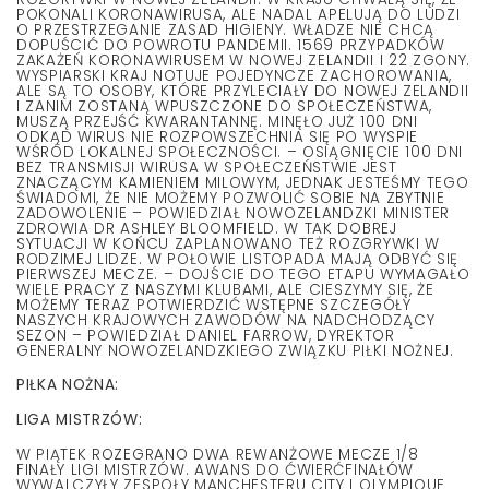
POKONALI KORONAWIRUSA, ALE NADAL APELUJĄ DO LUDZI
O PRZESTRZEGANIE ZASAD HIGIENY. WŁADZE NIE CHCĄ
DOPUŚCIĆ DO POWROTU PANDEMII. 1569 PRZYPADKÓW
ZAKAŻEŃ KORONAWIRUSEM W NOWEJ ZELANDII I 22 ZGONY.
WYSPIARSKI KRAJ NOTUJE POJEDYNCZE ZACHOROWANIA,
ALE SĄ TO OSOBY, KTÓRE PRZYLECIAŁY DO NOWEJ ZELANDII
I ZANIM ZOSTANĄ WPUSZCZONE DO SPOŁECZEŃSTWA,
MUSZĄ PRZEJŚĆ KWARANTANNĘ. MINĘŁO JUŻ 100 DNI
ODKĄD WIRUS NIE ROZPOWSZECHNIA SIĘ PO WYSPIE
WŚRÓD LOKALNEJ SPOŁECZNOŚCI. – OSIĄGNIĘCIE 100 DNI
BEZ TRANSMISJI WIRUSA W SPOŁECZEŃSTWIE JEST
ZNACZĄCYM KAMIENIEM MILOWYM, JEDNAK JESTEŚMY TEGO
ŚWIADOMI, ŻE NIE MOŻEMY POZWOLIĆ SOBIE NA ZBYTNIE
ZADOWOLENIE – POWIEDZIAŁ NOWOZELANDZKI MINISTER
ZDROWIA DR ASHLEY BLOOMFIELD. W TAK DOBREJ
SYTUACJI W KOŃCU ZAPLANOWANO TEŻ ROZGRYWKI W
RODZIMEJ LIDZE. W POŁOWIE LISTOPADA MAJĄ ODBYĆ SIĘ
PIERWSZEJ MECZE. – DOJŚCIE DO TEGO ETAPU WYMAGAŁO
WIELE PRACY Z NASZYMI KLUBAMI, ALE CIESZYMY SIĘ, ŻE
MOŻEMY TERAZ POTWIERDZIĆ WSTĘPNE SZCZEGÓŁY
NASZYCH KRAJOWYCH ZAWODÓW NA NADCHODZĄCY
SEZON – POWIEDZIAŁ DANIEL FARROW, DYREKTOR
GENERALNY NOWOZELANDZKIEGO ZWIĄZKU PIŁKI NOŻNEJ.
PIŁKA NOŻNA:
LIGA MISTRZÓW:
W PIĄTEK ROZEGRANO DWA REWANŻOWE MECZE 1/8
FINAŁY LIGI MISTRZÓW. AWANS DO ĆWIERĆFINAŁÓW
WYWALCZYŁY ZESPOŁY MANCHESTERU CITY I OLYMPIQUE