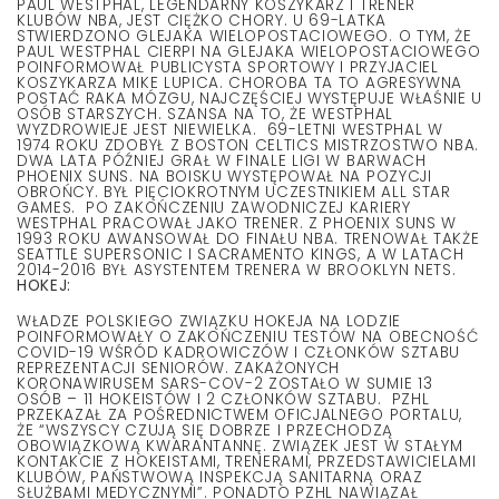
PAUL WESTPHAL, LEGENDARNY KOSZYKARZ I TRENER
KLUBÓW NBA, JEST CIĘŻKO CHORY. U 69-LATKA
STWIERDZONO GLEJAKA WIELOPOSTACIOWEGO. O TYM, ŻE
PAUL WESTPHAL CIERPI NA GLEJAKA WIELOPOSTACIOWEGO
POINFORMOWAŁ PUBLICYSTA SPORTOWY I PRZYJACIEL
KOSZYKARZA MIKE LUPICA. CHOROBA TA TO AGRESYWNA
POSTAĆ RAKA MÓZGU, NAJCZĘŚCIEJ WYSTĘPUJE WŁAŚNIE U
OSÓB STARSZYCH. SZANSA NA TO, ŻE WESTPHAL
WYZDROWIEJE JEST NIEWIELKA. 69-LETNI WESTPHAL W
1974 ROKU ZDOBYŁ Z BOSTON CELTICS MISTRZOSTWO NBA.
DWA LATA PÓŹNIEJ GRAŁ W FINALE LIGI W BARWACH
PHOENIX SUNS. NA BOISKU WYSTĘPOWAŁ NA POZYCJI
OBROŃCY. BYŁ PIĘCIOKROTNYM UCZESTNIKIEM ALL STAR
GAMES. PO ZAKOŃCZENIU ZAWODNICZEJ KARIERY
WESTPHAL PRACOWAŁ JAKO TRENER. Z PHOENIX SUNS W
1993 ROKU AWANSOWAŁ DO FINAŁU NBA. TRENOWAŁ TAKŻE
SEATTLE SUPERSONIC I SACRAMENTO KINGS, A W LATACH
2014-2016 BYŁ ASYSTENTEM TRENERA W BROOKLYN NETS.
HOKEJ:
WŁADZE POLSKIEGO ZWIĄZKU HOKEJA NA LODZIE
POINFORMOWAŁY O ZAKOŃCZENIU TESTÓW NA OBECNOŚĆ
COVID-19 WŚRÓD KADROWICZÓW I CZŁONKÓW SZTABU
REPREZENTACJI SENIORÓW. ZAKAŻONYCH
KORONAWIRUSEM SARS-COV-2 ZOSTAŁO W SUMIE 13
OSÓB – 11 HOKEISTÓW I 2 CZŁONKÓW SZTABU. PZHL
PRZEKAZAŁ ZA POŚREDNICTWEM OFICJALNEGO PORTALU,
ŻE “WSZYSCY CZUJĄ SIĘ DOBRZE I PRZECHODZĄ
OBOWIĄZKOWĄ KWARANTANNĘ. ZWIĄZEK JEST W STAŁYM
KONTAKCIE Z HOKEISTAMI, TRENERAMI, PRZEDSTAWICIELAMI
KLUBÓW, PAŃSTWOWĄ INSPEKCJĄ SANITARNĄ ORAZ
SŁUŻBAMI MEDYCZNYMI”. PONADTO PZHL NAWIĄZAŁ