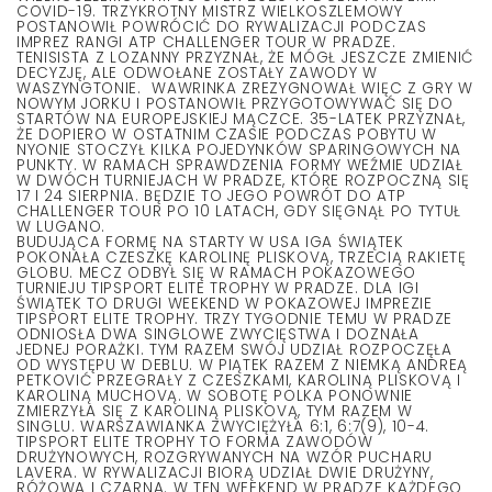
COVID-19. TRZYKROTNY MISTRZ WIELKOSZLEMOWY
POSTANOWIŁ POWRÓCIĆ DO RYWALIZACJI PODCZAS
IMPREZ RANGI ATP CHALLENGER TOUR W PRADZE.
TENISISTA Z LOZANNY PRZYZNAŁ, ŻE MÓGŁ JESZCZE ZMIENIĆ
DECYZJĘ, ALE ODWOŁANE ZOSTAŁY ZAWODY W
WASZYNGTONIE. WAWRINKA ZREZYGNOWAŁ WIĘC Z GRY W
NOWYM JORKU I POSTANOWIŁ PRZYGOTOWYWAĆ SIĘ DO
STARTÓW NA EUROPEJSKIEJ MĄCZCE. 35-LATEK PRZYZNAŁ,
ŻE DOPIERO W OSTATNIM CZASIE PODCZAS POBYTU W
NYONIE STOCZYŁ KILKA POJEDYNKÓW SPARINGOWYCH NA
PUNKTY. W RAMACH SPRAWDZENIA FORMY WEŹMIE UDZIAŁ
W DWÓCH TURNIEJACH W PRADZE, KTÓRE ROZPOCZNĄ SIĘ
17 I 24 SIERPNIA. BĘDZIE TO JEGO POWRÓT DO ATP
CHALLENGER TOUR PO 10 LATACH, GDY SIĘGNĄŁ PO TYTUŁ
W LUGANO.
BUDUJĄCA FORMĘ NA STARTY W USA IGA ŚWIĄTEK
POKONAŁA CZESZKĘ KAROLINĘ PLISKOVĄ, TRZECIĄ RAKIETĘ
GLOBU. MECZ ODBYŁ SIĘ W RAMACH POKAZOWEGO
TURNIEJU TIPSPORT ELITE TROPHY W PRADZE. DLA IGI
ŚWIĄTEK TO DRUGI WEEKEND W POKAZOWEJ IMPREZIE
TIPSPORT ELITE TROPHY. TRZY TYGODNIE TEMU W PRADZE
ODNIOSŁA DWA SINGLOWE ZWYCIĘSTWA I DOZNAŁA
JEDNEJ PORAŻKI. TYM RAZEM SWÓJ UDZIAŁ ROZPOCZĘŁA
OD WYSTĘPU W DEBLU. W PIĄTEK RAZEM Z NIEMKĄ ANDREĄ
PETKOVIĆ PRZEGRAŁY Z CZESZKAMI, KAROLINĄ PLISKOVĄ I
KAROLINĄ MUCHOVĄ. W SOBOTĘ POLKA PONOWNIE
ZMIERZYŁA SIĘ Z KAROLINĄ PLISKOVĄ, TYM RAZEM W
SINGLU. WARSZAWIANKA ZWYCIĘŻYŁA 6:1, 6:7(9), 10-4.
TIPSPORT ELITE TROPHY TO FORMA ZAWODÓW
DRUŻYNOWYCH, ROZGRYWANYCH NA WZÓR PUCHARU
LAVERA. W RYWALIZACJI BIORĄ UDZIAŁ DWIE DRUŻYNY,
RÓŻOWA I CZARNA. W TEN WEEKEND W PRADZE KAŻDEGO