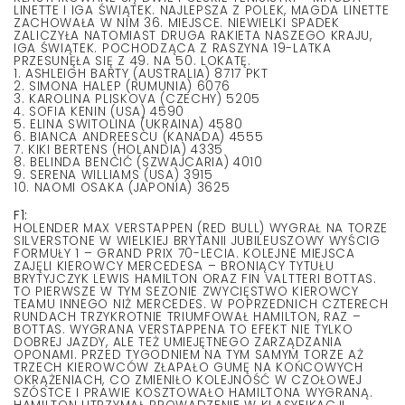
LINETTE I IGA ŚWIĄTEK. NAJLEPSZA Z POLEK, MAGDA LINETTE
ZACHOWAŁA W NIM 36. MIEJSCE. NIEWIELKI SPADEK
ZALICZYŁA NATOMIAST DRUGA RAKIETA NASZEGO KRAJU,
IGA ŚWIĄTEK. POCHODZĄCA Z RASZYNA 19-LATKA
PRZESUNĘŁA SIĘ Z 49. NA 50. LOKATĘ.
1. ASHLEIGH BARTY (AUSTRALIA) 8717 PKT
2. SIMONA HALEP (RUMUNIA) 6076
3. KAROLINA PLISKOVA (CZECHY) 5205
4. SOFIA KENIN (USA) 4590
5. ELINA SWITOLINA (UKRAINA) 4580
6. BIANCA ANDREESCU (KANADA) 4555
7. KIKI BERTENS (HOLANDIA) 4335
8. BELINDA BENCIĆ (SZWAJCARIA) 4010
9. SERENA WILLIAMS (USA) 3915
10. NAOMI OSAKA (JAPONIA) 3625
F1:
HOLENDER MAX VERSTAPPEN (RED BULL) WYGRAŁ NA TORZE
SILVERSTONE W WIELKIEJ BRYTANII JUBILEUSZOWY WYŚCIG
FORMUŁY 1 – GRAND PRIX 70-LECIA. KOLEJNE MIEJSCA
ZAJĘLI KIEROWCY MERCEDESA – BRONIĄCY TYTUŁU
BRYTYJCZYK LEWIS HAMILTON ORAZ FIN VALTTERI BOTTAS.
TO PIERWSZE W TYM SEZONIE ZWYCIĘSTWO KIEROWCY
TEAMU INNEGO NIŻ MERCEDES. W POPRZEDNICH CZTERECH
RUNDACH TRZYKROTNIE TRIUMFOWAŁ HAMILTON, RAZ –
BOTTAS. WYGRANA VERSTAPPENA TO EFEKT NIE TYLKO
DOBREJ JAZDY, ALE TEŻ UMIEJĘTNEGO ZARZĄDZANIA
OPONAMI. PRZED TYGODNIEM NA TYM SAMYM TORZE AŻ
TRZECH KIEROWCÓW ZŁAPAŁO GUMĘ NA KOŃCOWYCH
OKRĄŻENIACH, CO ZMIENIŁO KOLEJNOŚĆ W CZOŁOWEJ
SZÓSTCE I PRAWIE KOSZTOWAŁO HAMILTONA WYGRANĄ.