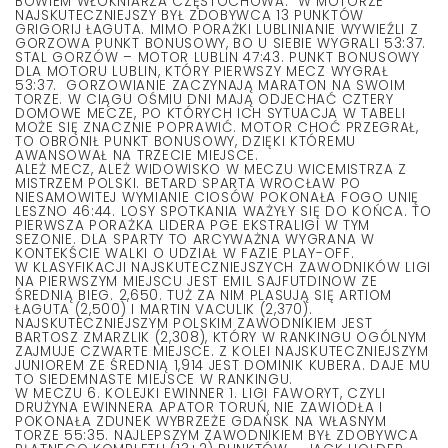
BOWIEM WŁÓKNIARZA CZĘSTOCHOWA. W MOTORZE
NAJSKUTECZNIEJSZY BYŁ ZDOBYWCA 13 PUNKTÓW
GRIGORIJ ŁAGUTA. MIMO PORAŻKI LUBLINIANIE WYWIEŹLI Z
GORZOWA PUNKT BONUSOWY, BO U SIEBIE WYGRALI 53:37.
STAL GORZÓW – MOTOR LUBLIN 47:43. PUNKT BONUSOWY
DLA MOTORU LUBLIN, KTÓRY PIERWSZY MECZ WYGRAŁ
53:37. GORZOWIANIE ZACZYNAJĄ MARATON NA SWOIM
TORZE. W CIĄGU OŚMIU DNI MAJĄ ODJECHAĆ CZTERY
DOMOWE MECZE, PO KTÓRYCH ICH SYTUACJA W TABELI
MOŻE SIĘ ZNACZNIE POPRAWIĆ. MOTOR CHOĆ PRZEGRAŁ,
TO OBRONIŁ PUNKT BONUSOWY, DZIĘKI KTÓREMU
AWANSOWAŁ NA TRZECIE MIEJSCE.
ALEŻ MECZ, ALEŻ WIDOWISKO W MECZU WICEMISTRZA Z
MISTRZEM POLSKI. BETARD SPARTA WROCŁAW PO
NIESAMOWITEJ WYMIANIE CIOSÓW POKONAŁA FOGO UNIĘ
LESZNO 46:44. LOSY SPOTKANIA WAŻYŁY SIĘ DO KOŃCA. TO
PIERWSZA PORAŻKA LIDERA PGE EKSTRALIGI W TYM
SEZONIE. DLA SPARTY TO ARCYWAŻNA WYGRANA W
KONTEKŚCIE WALKI O UDZIAŁ W FAZIE PLAY-OFF.
W KLASYFIKACJI NAJSKUTECZNIEJSZYCH ZAWODNIKÓW LIGI
NA PIERWSZYM MIEJSCU JEST EMIL SAJFUTDINOW ZE
ŚREDNIĄ BIEG. 2,650. TUŻ ZA NIM PLASUJĄ SIĘ ARTIOM
ŁAGUTA (2,500) I MARTIN VACULIK (2,370).
NAJSKUTECZNIEJSZYM POLSKIM ZAWODNIKIEM JEST
BARTOSZ ZMARZLIK (2,308), KTÓRY W RANKINGU OGÓLNYM
ZAJMUJE CZWARTE MIEJSCE. Z KOLEI NAJSKUTECZNIEJSZYM
JUNIOREM ZE ŚREDNIĄ 1,914 JEST DOMINIK KUBERA. DAJE MU
TO SIEDEMNASTE MIEJSCE W RANKINGU.
W MECZU 6. KOLEJKI EWINNER 1. LIGI FAWORYT, CZYLI
DRUŻYNA EWINNERA APATOR TORUŃ, NIE ZAWIODŁA I
POKONAŁA ZDUNEK WYBRZEŻE GDAŃSK NA WŁASNYM
TORZE 55:35. NAJLEPSZYM ZAWODNIKIEM BYŁ ZDOBYWCA