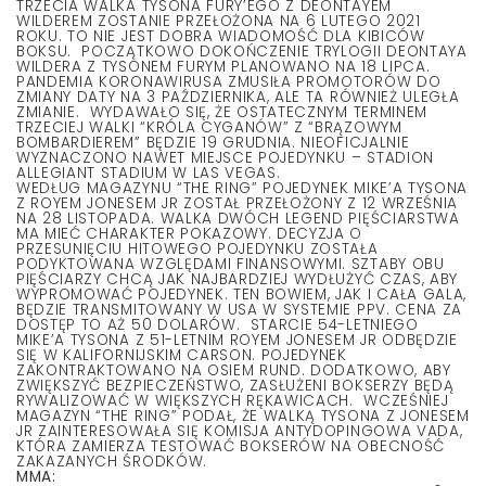
TRZECIA WALKA TYSONA FURY’EGO Z DEONTAYEM
WILDEREM ZOSTANIE PRZEŁOŻONA NA 6 LUTEGO 2021
ROKU. TO NIE JEST DOBRA WIADOMOŚĆ DLA KIBICÓW
BOKSU. POCZĄTKOWO DOKOŃCZENIE TRYLOGII DEONTAYA
WILDERA Z TYSONEM FURYM PLANOWANO NA 18 LIPCA.
PANDEMIA KORONAWIRUSA ZMUSIŁA PROMOTORÓW DO
ZMIANY DATY NA 3 PAŹDZIERNIKA, ALE TA RÓWNIEŻ ULEGŁA
ZMIANIE. WYDAWAŁO SIĘ, ŻE OSTATECZNYM TERMINEM
TRZECIEJ WALKI “KRÓLA CYGANÓW” Z “BRĄZOWYM
BOMBARDIEREM” BĘDZIE 19 GRUDNIA. NIEOFICJALNIE
WYZNACZONO NAWET MIEJSCE POJEDYNKU – STADION
ALLEGIANT STADIUM W LAS VEGAS.
WEDŁUG MAGAZYNU “THE RING” POJEDYNEK MIKE’A TYSONA
Z ROYEM JONESEM JR ZOSTAŁ PRZEŁOŻONY Z 12 WRZEŚNIA
NA 28 LISTOPADA. WALKA DWÓCH LEGEND PIĘŚCIARSTWA
MA MIEĆ CHARAKTER POKAZOWY. DECYZJA O
PRZESUNIĘCIU HITOWEGO POJEDYNKU ZOSTAŁA
PODYKTOWANA WZGLĘDAMI FINANSOWYMI. SZTABY OBU
PIĘŚCIARZY CHCĄ JAK NAJBARDZIEJ WYDŁUŻYĆ CZAS, ABY
WYPROMOWAĆ POJEDYNEK. TEN BOWIEM, JAK I CAŁA GALA,
BĘDZIE TRANSMITOWANY W USA W SYSTEMIE PPV. CENA ZA
DOSTĘP TO AŻ 50 DOLARÓW. STARCIE 54-LETNIEGO
MIKE’A TYSONA Z 51-LETNIM ROYEM JONESEM JR ODBĘDZIE
SIĘ W KALIFORNIJSKIM CARSON. POJEDYNEK
ZAKONTRAKTOWANO NA OSIEM RUND. DODATKOWO, ABY
ZWIĘKSZYĆ BEZPIECZEŃSTWO, ZASŁUŻENI BOKSERZY BĘDĄ
RYWALIZOWAĆ W WIĘKSZYCH RĘKAWICACH. WCZEŚNIEJ
MAGAZYN “THE RING” PODAŁ, ŻE WALKĄ TYSONA Z JONESEM
JR ZAINTERESOWAŁA SIĘ KOMISJA ANTYDOPINGOWA VADA,
KTÓRA ZAMIERZA TESTOWAĆ BOKSERÓW NA OBECNOŚĆ
ZAKAZANYCH ŚRODKÓW.
MMA: