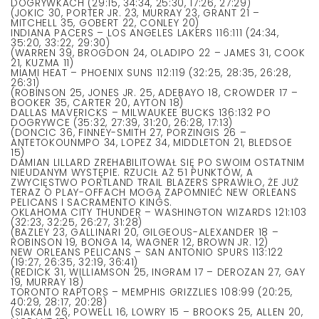
DOGRYWKACH (29:15, 34:34, 25:30, 17:26, 27:29)
(JOKIC 30, PORTER JR. 23, MURRAY 23, GRANT 21 –
MITCHELL 35, GOBERT 22, CONLEY 20)
INDIANA PACERS – LOS ANGELES LAKERS 116:111 (24:34,
35:20, 33:22, 29:30)
(WARREN 39, BROGDON 24, OLADIPO 22 – JAMES 31, COOK
21, KUZMA 11)
MIAMI HEAT – PHOENIX SUNS 112:119 (32:25, 28:35, 26:28,
26:31)
(ROBINSON 25, JONES JR. 25, ADEBAYO 18, CROWDER 17 –
BOOKER 35, CARTER 20, AYTON 18)
DALLAS MAVERICKS – MILWAUKEE BUCKS 136:132 PO
DOGRYWCE (35:32, 27:39, 31:20, 26:28, 17:13)
(DONCIC 36, FINNEY-SMITH 27, PORZINGIS 26 –
ANTETOKOUNMPO 34, LOPEZ 34, MIDDLETON 21, BLEDSOE
15)
DAMIAN LILLARD ZREHABILITOWAŁ SIĘ PO SWOIM OSTATNIM
NIEUDANYM WYSTĘPIE. RZUCIŁ AŻ 51 PUNKTÓW, A
ZWYCIĘSTWO PORTLAND TRAIL BLAZERS SPRAWIŁO, ŻE JUŻ
TERAZ O PLAY-OFFACH MOGĄ ZAPOMNIEĆ NEW ORLEANS
PELICANS I SACRAMENTO KINGS.
OKLAHOMA CITY THUNDER – WASHINGTON WIZARDS 121:103
(32:23, 32:25, 26:27, 31:28)
(BAZLEY 23, GALLINARI 20, GILGEOUS-ALEXANDER 18 –
ROBINSON 19, BONGA 14, WAGNER 12, BROWN JR. 12)
NEW ORLEANS PELICANS – SAN ANTONIO SPURS 113:122
(19:27, 26:35, 32:19, 36:41)
(REDICK 31, WILLIAMSON 25, INGRAM 17 – DEROZAN 27, GAY
19, MURRAY 18)
TORONTO RAPTORS – MEMPHIS GRIZZLIES 108:99 (20:25,
40:29, 28:17, 20:28)
(SIAKAM 26, POWELL 16, LOWRY 15 – BROOKS 25, ALLEN 20,