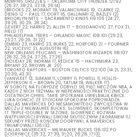
MEMPHIS GRIZZLIES – OKLAHOMA CITY THUNDER 121:92
(25:37, 38:23, 32:18, 26:14)
(BROOKS 22, MORANT 19, VALANCIUNAS 19, CLARKE 12,
DIENG 12 – PAUL 17, DORT 16, GALLINARI 12, BAZLEY 12)
BROOKLYN NETS – SACRAMENTO KINGS 119:106 (24:27,
39:26, 30:29, 26:24)
(LEVERT 22, HARRIS 21, ALLEN 17 – BOGDANOVIC 27, FOX 21,
HIELD 17)
PHILADELPHIA 76ERS – ORLANDO MAGIC 108:101 (25:23,
23:27, 29:29, 31:22)
(EMBIID 23, HARRIS 23, BURKS 22, HORFORD 21 – FOURNIER
22, VUCEVIC 21, AUGUSTIN 16)
NEW ORLEANS PELICANS – WASHINGTON WIZARDS 118:107
(28:32, 26:24, 37:25, 27:26)
(HOLIDAY 28, INGRAM 17, REDICK 15 – HACHIMURA 23,
BRYANT 22, BROWN JR. 20)
TORONTO RAPTORS – BOSTON CELTICS 122:100 (14:21, 23:31,
20:39, 43:31)
(VANVLEET 13, SIAKAM 11, LOWRY 11, POWELL 11, HOLLIS-
JEFFERSON 11 – BROWN 20, TATUM 18, WALKER 17)
W SOBOTĘ NA FLORYDZIE ODBYŁO SIĘ PIĘĆ MECZÓW NBA, A
KAŻDY Z NICH TRZYMAŁ W NIEPEWNOŚCI PRAKTYCZNIE DO
OSTATNICH CHWIL. TAKIE SPOTKANIA UWIELBIAJĄ KIBICE.
LUKA DONCIĆ ZE STOICKIM SPOKOJEM POPROWADZIŁ
DALLAS MAVERICKS DO NIESAMOWITEGO ZWYCIĘSTWA W
MECZU Z MILWAUKEE BUCKS. SŁOWENIEC SKOMPLETOWAŁ
17. TRIPLE-DOUBLE W SEZONIE. SŁOWENIEC ROZWIAŁ
WĄTPLIWOŚCI RYWALI SWOIM SKUTECZNYM ZAGRANIEM 11,1
SEKUNDY PRZED KOŃCEM DOGRYWKI, A MAVERICKS
TRIUMFOWALI 136:132.
DALLAS MAVERICKS – MILWAUKEE BUCKS 136:132 PO
DOGRYWCE (35:32, 27:39, 31:20, 26:28, 17:13)