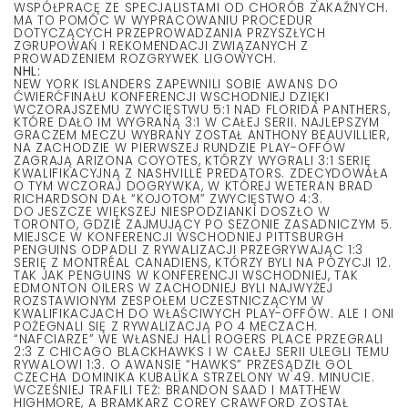
WSPÓŁPRACĘ ZE SPECJALISTAMI OD CHORÓB ZAKAŹNYCH.
MA TO POMÓC W WYPRACOWANIU PROCEDUR
DOTYCZĄCYCH PRZEPROWADZANIA PRZYSZŁYCH
ZGRUPOWAŃ I REKOMENDACJI ZWIĄZANYCH Z
PROWADZENIEM ROZGRYWEK LIGOWYCH.
NHL:
NEW YORK ISLANDERS ZAPEWNILI SOBIE AWANS DO
ĆWIERĆFINAŁU KONFERENCJI WSCHODNIEJ DZIĘKI
WCZORAJSZEMU ZWYCIĘSTWU 5:1 NAD FLORIDA PANTHERS,
KTÓRE DAŁO IM WYGRANĄ 3:1 W CAŁEJ SERII. NAJLEPSZYM
GRACZEM MECZU WYBRANY ZOSTAŁ ANTHONY BEAUVILLIER,
NA ZACHODZIE W PIERWSZEJ RUNDZIE PLAY-OFFÓW
ZAGRAJĄ ARIZONA COYOTES, KTÓRZY WYGRALI 3:1 SERIĘ
KWALIFIKACYJNĄ Z NASHVILLE PREDATORS. ZDECYDOWAŁA
O TYM WCZORAJ DOGRYWKA, W KTÓREJ WETERAN BRAD
RICHARDSON DAŁ “KOJOTOM” ZWYCIĘSTWO 4:3.
DO JESZCZE WIĘKSZEJ NIESPODZIANKI DOSZŁO W
TORONTO, GDZIE ZAJMUJĄCY PO SEZONIE ZASADNICZYM 5.
MIEJSCE W KONFERENCJI WSCHODNIEJ PITTSBURGH
PENGUINS ODPADLI Z RYWALIZACJI PRZEGRYWAJĄC 1:3
SERIĘ Z MONTRÉAL CANADIENS, KTÓRZY BYLI NA POZYCJI 12.
TAK JAK PENGUINS W KONFERENCJI WSCHODNIEJ, TAK
EDMONTON OILERS W ZACHODNIEJ BYLI NAJWYŻEJ
ROZSTAWIONYM ZESPOŁEM UCZESTNICZĄCYM W
KWALIFIKACJACH DO WŁAŚCIWYCH PLAY-OFFÓW. ALE I ONI
POŻEGNALI SIĘ Z RYWALIZACJĄ PO 4 MECZACH.
“NAFCIARZE” WE WŁASNEJ HALI ROGERS PLACE PRZEGRALI
2:3 Z CHICAGO BLACKHAWKS I W CAŁEJ SERII ULEGLI TEMU
RYWALOWI 1:3. O AWANSIE “HAWKS” PRZESĄDZIŁ GOL
CZECHA DOMINIKA KUBALÍKA STRZELONY W 49. MINUCIE.
WCZEŚNIEJ TRAFILI TEŻ: BRANDON SAAD I MATTHEW
HIGHMORE, A BRAMKARZ COREY CRAWFORD ZOSTAŁ