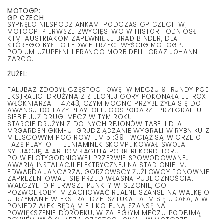
MOTOGP
:
GP CZECH
:
SYPNĘŁO NIESPODZIANKAMI PODCZAS GP CZECH W
MOTOGP. PIERWSZE ZWYCIĘSTWO W HISTORII ODNIÓSŁ
KTM. AUSTRIAKOM ZAPEWNIŁ JE BRAD BINDER, DLA
KTÓREGO BYŁ TO LEDWIE TRZECI WYŚCIG MOTOGP.
PODIUM UZUPEŁNILI FRANCO MORBIDELLI ORAZ JOHANN
ZARCO.
ŻUŻEL:
FALUBAZ ZDOBYŁ CZĘSTOCHOWĘ. W MECZU 9. RUNDY PGE
EKSTRALIGI DRUŻYNA Z ZIELONEJ GÓRY POKONAŁA ELTROX
WŁÓKNIARZA – 47:43, CZYM MOCNO PRZYBLIŻYŁA SIĘ DO
AWANSU DO FAZY PLAY-OFF. GOSPODARZE PRZEGRALI U
SIEBIE JUŻ DRUGI MECZ W TYM ROKU.
STARCIE DRUŻYN Z DOLNYCH REJONÓW TABELI DLA
MRGARDEN GKM-U! GRUDZIĄDZANIE WYGRALI W RYBNIKU Z
MIEJSCOWYM PGG ROW-EM 51:39 I WCIĄŻ SĄ W GRZE O
FAZĘ PLAY-OFF. BENIAMINEK SKOMPLIKOWAŁ SWOJĄ
SYTUACJĘ, A ARTIOM ŁAGUTA POBIŁ REKORD TORU.
PO WIELOTYGODNIOWEJ PRZERWIE SPOWODOWANEJ
AWARIĄ INSTALACJI ELEKTRYCZNEJ NA STADIONIE IM.
EDWARDA JANCARZA, GORZOWSCY ŻUŻLOWCY PONOWNIE
ZAPREZENTOWALI SIĘ PRZED WŁASNĄ PUBLICZNOŚCIĄ.
WALCZYLI O PIERWSZE PUNKTY W SEZONIE, CO
POZWOLIŁOBY IM ZACHOWAĆ REALNE SZANSE NA WALKĘ O
UTRZYMANIE W EKSTRALIDZE. SZTUKA TA IM SIĘ UDAŁA, A W
PONIEDZIAŁEK BĘDĄ MIELI KOLEJNĄ SZANSĘ NA
POWIĘKSZENIE DOROBKU, W ZALEGŁYM MECZU PODEJMĄ