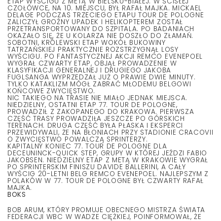
ETAP WYŚCIGU Z METĄ W BIELSKU-BIAŁEJ. W ŚCISŁEJ
CZOŁÓWCE, NA 10. MIEJSCU, BYŁ RAFAŁ MAJKA. MICKAEL
DELAGE PODCZAS TRZECIEGO ETAPU TOUR DE POLOGNE
ZALICZYŁ GROŹNY UPADEK I HELIKOPTEREM ZOSTAŁ
PRZETRANSPORTOWANY DO SZPITALA. PO BADANIACH
OKAZAŁO SIĘ, ŻE U KOLARZA NIE DOSZŁO DO ZŁAMAŃ.
SOBOTNI, KRÓLEWSKI ETAP WOKÓŁ BUKOWINY
TATRZAŃSKIEJ PRAKTYCZNIE ROZSTRZYGNĄŁ LOSY
WYŚCIGU. PO FANTASTYCZNEJ AKCJI REMCO EVENEPOEL
WYGRAŁ CZWARTY ETAP, OBJĄŁ PROWADZENIE W
KLASYFIKACJI GENERALNEJ I DRUGIEGO JAKOBA
FUGLSANGA WYPRZEDZAŁ JUŻ O PRAWIE DWIE MINUTY.
TYLKO KATAKLIZM MÓGŁ ZABRAĆ MŁODEMU BELGOWI
KOŃCOWE ZWYCIĘSTWO.
NIC TAKIEGO NA TRASIE NIE MIAŁO JEDNAK MIEJSCA.
NIEDZIELNY, OSTATNI ETAP 77. TOUR DE POLOGNE,
PROWADZIŁ Z ZAKOPANEGO DO KRAKOWA. PIERWSZA
CZĘŚĆ TRASY PROWADZIŁA JESZCZE PO GÓRSKICH
TERENACH. DRUGA CZĘŚĆ BYŁA PŁASKA I EKSPERCI
PRZEWIDYWALI, ŻE NA BŁONIACH PRZY STADIONIE CRACOVII
O ZWYCIĘSTWO POWALCZĄ SPRINTERZY.
KAPITALNY KONIEC 77. TOUR DE POLOGNE DLA
DECEUNINCK-QUICK STEP, GRUPY W KTÓREJ JEŹDZI FABIO
JAKOBSEN. NIEDZIELNY ETAP Z METĄ W KRAKOWIE WYGRAŁ
PO SPRINTERSKIM FINISZU DAVIDE BALLERINI, A CAŁY
WYŚCIG 20-LETNI BELG REMCO EVENEPOEL. NAJLEPSZYM Z
POLAKÓW W 77. TOUR DE POLOGNE BYŁ CZWARTY RAFAŁ
MAJKA.
BOKS
BOB ARUM, KTÓRY PROMUJE OBECNEGO MISTRZA ŚWIATA
FEDERACJI WBC W WADZE CIĘŻKIEJ, POINFORMOWAŁ, ŻE