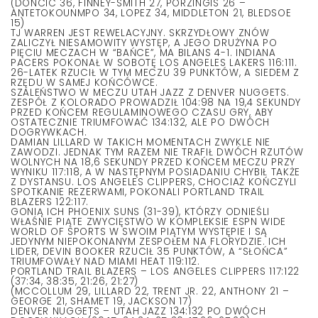
(DONCIC 36, FINNEY-SMITH 27, PORZINGIS 26 –
ANTETOKOUNMPO 34, LOPEZ 34, MIDDLETON 21, BLEDSOE
15)
TJ WARREN JEST REWELACYJNY. SKRZYDŁOWY ZNÓW
ZALICZYŁ NIESAMOWITY WYSTĘP, A JEGO DRUŻYNA PO
PIĘCIU MECZACH W “BAŃCE”, MA BILANS 4-1. INDIANA
PACERS POKONAŁ W SOBOTĘ LOS ANGELES LAKERS 116:111.
26-LATEK RZUCIŁ W TYM MECZU 39 PUNKTÓW, A SIEDEM Z
RZĘDU W SAMEJ KOŃCÓWCE.
SZALEŃSTWO W MECZU UTAH JAZZ Z DENVER NUGGETS.
ZESPÓŁ Z KOLORADO PROWADZIŁ 104:98 NA 19,4 SEKUNDY
PRZED KOŃCEM REGULAMINOWEGO CZASU GRY, ABY
OSTATECZNIE TRIUMFOWAĆ 134:132, ALE PO DWÓCH
DOGRYWKACH.
DAMIAN LILLARD W TAKICH MOMENTACH ZWYKLE NIE
ZAWODZI. JEDNAK TYM RAZEM NIE TRAFIŁ DWÓCH RZUTÓW
WOLNYCH NA 18,6 SEKUNDY PRZED KOŃCEM MECZU PRZY
WYNIKU 117:118, A W NASTĘPNYM POSIADANIU CHYBIŁ TAKŻE
Z DYSTANSU. LOS ANGELES CLIPPERS, CHOCIAŻ KOŃCZYLI
SPOTKANIE REZERWAMI, POKONALI PORTLAND TRAIL
BLAZERS 122:117.
GONIĄ ICH PHOENIX SUNS (31-39), KTÓRZY ODNIEŚLI
WŁAŚNIE PIĄTE ZWYCIĘSTWO W KOMPLEKSIE ESPN WIDE
WORLD OF SPORTS W SWOIM PIĄTYM WYSTĘPIE I SĄ
JEDYNYM NIEPOKONANYM ZESPOŁEM NA FLORYDZIE. ICH
LIDER, DEVIN BOOKER RZUCIŁ 35 PUNKTÓW, A “SŁOŃCA”
TRIUMFOWAŁY NAD MIAMI HEAT 119:112.
PORTLAND TRAIL BLAZERS – LOS ANGELES CLIPPERS 117:122
(37:34, 38:35, 21:26, 21:27)
(MCCOLLUM 29, LILLARD 22, TRENT JR. 22, ANTHONY 21 –
GEORGE 21, SHAMET 19, JACKSON 17)
DENVER NUGGETS – UTAH JAZZ 134:132 PO DWÓCH