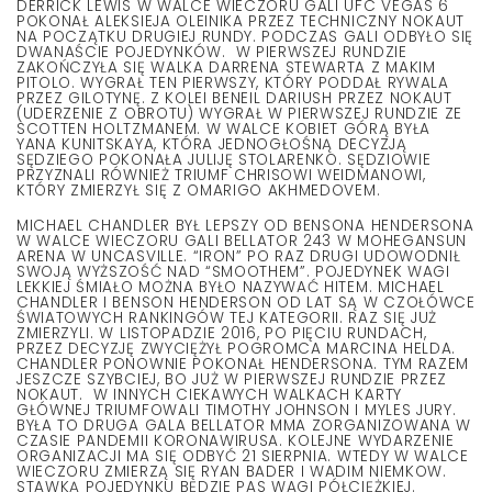
DERRICK LEWIS W WALCE WIECZORU GALI UFC VEGAS 6
POKONAŁ ALEKSIEJA OLEINIKA PRZEZ TECHNICZNY NOKAUT
NA POCZĄTKU DRUGIEJ RUNDY. PODCZAS GALI ODBYŁO SIĘ
DWANAŚCIE POJEDYNKÓW. W PIERWSZEJ RUNDZIE
ZAKOŃCZYŁA SIĘ WALKA DARRENA STEWARTA Z MAKIM
PITOLO. WYGRAŁ TEN PIERWSZY, KTÓRY PODDAŁ RYWALA
PRZEZ GILOTYNĘ. Z KOLEI BENEIL DARIUSH PRZEZ NOKAUT
(UDERZENIE Z OBROTU) WYGRAŁ W PIERWSZEJ RUNDZIE ZE
SCOTTEN HOLTZMANEM. W WALCE KOBIET GÓRĄ BYŁA
YANA KUNITSKAYA, KTÓRA JEDNOGŁOŚNĄ DECYZJĄ
SĘDZIEGO POKONAŁA JULIJĘ STOLARENKO. SĘDZIOWIE
PRZYZNALI RÓWNIEŻ TRIUMF CHRISOWI WEIDMANOWI,
KTÓRY ZMIERZYŁ SIĘ Z OMARIGO AKHMEDOVEM.
MICHAEL CHANDLER BYŁ LEPSZY OD BENSONA HENDERSONA
W WALCE WIECZORU GALI BELLATOR 243 W MOHEGANSUN
ARENA W UNCASVILLE. “IRON” PO RAZ DRUGI UDOWODNIŁ
SWOJĄ WYŻSZOŚĆ NAD “SMOOTHEM”. POJEDYNEK WAGI
LEKKIEJ ŚMIAŁO MOŻNA BYŁO NAZYWAĆ HITEM. MICHAEL
CHANDLER I BENSON HENDERSON OD LAT SĄ W CZOŁÓWCE
ŚWIATOWYCH RANKINGÓW TEJ KATEGORII. RAZ SIĘ JUŻ
ZMIERZYLI. W LISTOPADZIE 2016, PO PIĘCIU RUNDACH,
PRZEZ DECYZJĘ ZWYCIĘŻYŁ POGROMCA MARCINA HELDA.
CHANDLER PONOWNIE POKONAŁ HENDERSONA. TYM RAZEM
JESZCZE SZYBCIEJ, BO JUŻ W PIERWSZEJ RUNDZIE PRZEZ
NOKAUT. W INNYCH CIEKAWYCH WALKACH KARTY
GŁÓWNEJ TRIUMFOWALI TIMOTHY JOHNSON I MYLES JURY.
BYŁA TO DRUGA GALA BELLATOR MMA ZORGANIZOWANA W
CZASIE PANDEMII KORONAWIRUSA. KOLEJNE WYDARZENIE
ORGANIZACJI MA SIĘ ODBYĆ 21 SIERPNIA. WTEDY W WALCE
WIECZORU ZMIERZĄ SIĘ RYAN BADER I WADIM NIEMKOW.
STAWKĄ POJEDYNKU BĘDZIE PAS WAGI PÓŁCIĘŻKIEJ.