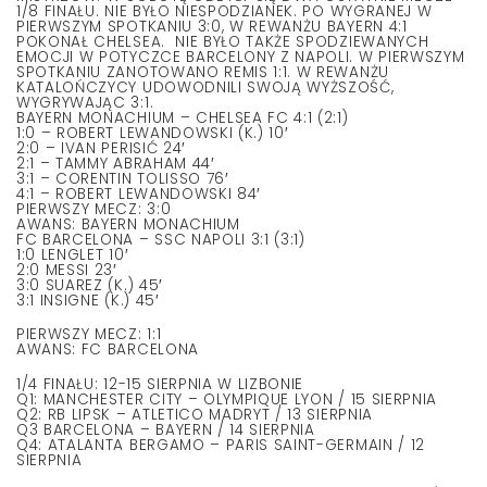
1/8 FINAŁU. NIE BYŁO NIESPODZIANEK. PO WYGRANEJ W
PIERWSZYM SPOTKANIU 3:0, W REWANŻU BAYERN 4:1
POKONAŁ CHELSEA. NIE BYŁO TAKŻE SPODZIEWANYCH
EMOCJI W POTYCZCE BARCELONY Z NAPOLI. W PIERWSZYM
SPOTKANIU ZANOTOWANO REMIS 1:1. W REWANŻU
KATALOŃCZYCY UDOWODNILI SWOJĄ WYŻSZOŚĆ,
WYGRYWAJĄC 3:1.
BAYERN MONACHIUM – CHELSEA FC 4:1 (2:1)
1:0 – ROBERT LEWANDOWSKI (K.) 10′
2:0 – IVAN PERISIĆ 24′
2:1 – TAMMY ABRAHAM 44′
3:1 – CORENTIN TOLISSO 76′
4:1 – ROBERT LEWANDOWSKI 84′
PIERWSZY MECZ: 3:0
AWANS: BAYERN MONACHIUM
FC BARCELONA – SSC NAPOLI 3:1 (3:1)
1:0 LENGLET 10′
2:0 MESSI 23′
3:0 SUAREZ (K.) 45′
3:1 INSIGNE (K.) 45′
PIERWSZY MECZ: 1:1
AWANS: FC BARCELONA
1/4 FINAŁU: 12-15 SIERPNIA W LIZBONIE
Q1: MANCHESTER CITY – OLYMPIQUE LYON / 15 SIERPNIA
Q2: RB LIPSK – ATLETICO MADRYT / 13 SIERPNIA
Q3 BARCELONA – BAYERN / 14 SIERPNIA
Q4: ATALANTA BERGAMO – PARIS SAINT-GERMAIN / 12
SIERPNIA