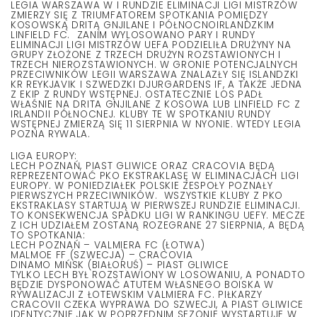
LEGIA WARSZAWA W I RUNDZIE ELIMINACJI LIGI MISTRZÓW
ZMIERZY SIĘ Z TRIUMFATOREM SPOTKANIA POMIĘDZY
KOSOWSKĄ DRITĄ GNJILANE I PÓŁNOCNOIRLANDZKIM
LINFIELD FC. ZANIM WYLOSOWANO PARY I RUNDY
ELIMINACJI LIGI MISTRZÓW UEFA PODZIELIŁA DRUŻYNY NA
GRUPY ZŁOŻONE Z TRZECH DRUŻYN ROZSTAWIONYCH I
TRZECH NIEROZSTAWIONYCH. W GRONIE POTENCJALNYCH
PRZECIWNIKÓW LEGII WARSZAWA ZNALAZŁY SIĘ ISLANDZKI
KR REYKJAVIK I SZWEDZKI DJURGARDENS IF, A TAKŻE JEDNA
Z EKIP Z RUNDY WSTĘPNEJ. OSTATECZNIE LOS PADŁ
WŁAŚNIE NA DRITA GNJILANE Z KOSOWA LUB LINFIELD FC Z
IRLANDII PÓŁNOCNEJ. KLUBY TE W SPOTKANIU RUNDY
WSTĘPNEJ ZMIERZĄ SIĘ 11 SIERPNIA W NYONIE. WTEDY LEGIA
POZNA RYWALA.
LIGA EUROPY:
LECH POZNAŃ, PIAST GLIWICE ORAZ CRACOVIA BĘDĄ
REPREZENTOWAĆ PKO EKSTRAKLASĘ W ELIMINACJACH LIGI
EUROPY. W PONIEDZIAŁEK POLSKIE ZESPOŁY POZNAŁY
PIERWSZYCH PRZECIWNIKÓW. WSZYSTKIE KLUBY Z PKO
EKSTRAKLASY STARTUJĄ W PIERWSZEJ RUNDZIE ELIMINACJI.
TO KONSEKWENCJA SPADKU LIGI W RANKINGU UEFY. MECZE
Z ICH UDZIAŁEM ZOSTANĄ ROZEGRANE 27 SIERPNIA, A BĘDĄ
TO SPOTKANIA:
LECH POZNAŃ – VALMIERA FC (ŁOTWA)
MALMOE FF (SZWECJA) – CRACOVIA
DINAMO MIŃSK (BIAŁORUŚ) – PIAST GLIWICE
TYLKO LECH BYŁ ROZSTAWIONY W LOSOWANIU, A PONADTO
BĘDZIE DYSPONOWAĆ ATUTEM WŁASNEGO BOISKA W
RYWALIZACJI Z ŁOTEWSKIM VALMIERA FC. PIŁKARZY
CRACOVII CZEKA WYPRAWA DO SZWECJI, A PIAST GLIWICE
IDENTYCZNIE JAK W POPRZEDNIM SEZONIE WYSTARTUJE W