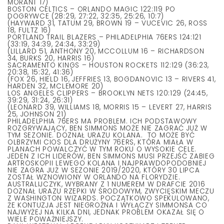
MORANT 17)
BOSTON CELTICS – ORLANDO MAGIC 122:119 PO
DOGRYWCE (28:29, 27:22, 32:35, 25:26, 10:7)
(HAYWARD 31, TATUM 29, BROWN 19 – VUCEVIC 26, ROSS
18, FULTZ 16)
PORTLAND TRAIL BLAZERS – PHILADELPHIA 76ERS 124:121
(33:19, 34:39, 24:34, 33:29)
(LILLARD 51, ANTHONY 20, MCCOLLUM 16 – RICHARDSON
34, BURKS 20, HARRIS 16)
SACRAMENTO KINGS – HOUSTON ROCKETS 112:129 (36:23,
20:38, 15:32, 41:36)
(FOX 26, HIELD 16, JEFFRIES 13, BOGDANOVIC 13 – RIVERS 41,
HARDEN 32, MCLEMORE 20)
LOS ANGELES CLIPPERS – BROOKLYN NETS 120:129 (24:45,
39:29, 31:24, 26:31)
(LEONARD 39, WILLIAMS 18, MORRIS 15 – LEVERT 27, HARRIS
25, JOHNSON 21)
PHILADELPHIA 76ERS MA PROBLEM. ICH PODSTAWOWY
ROZGRYWAJĄCY, BEN SIMMONS MOŻE NIE ZAGRAĆ JUŻ W
TYM SEZONIE. DOZNAŁ URAZU KOLANA. TO MOŻE BYĆ
OLBRZYMI CIOS DLA DRUŻYNY 76ERS, KTÓRA MIAŁA W
PLANACH POWALCZYĆ W TYM ROKU O WYSOKIE CELE.
JEDEN Z ICH LIDERÓW, BEN SIMMONS MUSI PRZEJŚĆ ZABIEG
ARTROSKOPII LEWEGO KOLANA I NAJPRAWDOPODOBNIEJ
NIE ZAGRA JUŻ W SEZONIE 2019/2020, KTÓRY 30 LIPCA
ZOSTAŁ WZNOWIONY W ORLANDO NA FLORYDZIE.
AUSTRALIJCZYK, WYBRANY Z 1 NUMEREM W DRAFCIE 2016
DOZNAŁ URAZU RZEPKI W ŚRODOWYM, ZWYCIĘSKIM MECZU
Z WASHINGTON WIZARDS. POCZĄTKOWO SPEKULOWANO,
ŻE KONTUZJA JEST NIEGROŹNA I WYŁĄCZY SIMMONSA CO
NAJWYŻEJ NA KILKA DNI, JEDNAK PROBLEM OKAZAŁ SIĘ O
WIELE POWAŻNIEJSZY.