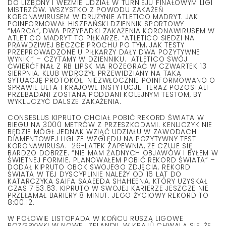
DO LIZBONY I WEŹMIE UDZIAŁ W TURNIEJU FINAŁOWYM LIGI
MISTRZÓW. WSZYSTKO Z POWODU ZAKAŻEŃ
KORONAWIRUSEM W DRUŻYNIE ATLETICO MADRYT. JAK
POINFORMOWAŁ HISZPAŃSKI DZIENNIK SPORTOWY
“MARCA”, DWA PRZYPADKI ZAKAŻENIA KORONAWIRUSEM W
ATLETICO MADRYT TO PIŁKARZE. “ATLETICO SIEDZI NA
PRAWDZIWEJ BECZCE PROCHU PO TYM, JAK TESTY
PRZEPROWADZONE U PIŁKARZY DAŁY DWA POZYTYWNE
WYNIKI” – CZYTAMY W DZIENNIKU. ATLETICO SWÓJ
ĆWIERĆFINAŁ Z RB LIPSK MA ROZEGRAĆ W CZWARTEK 13
SIERPNIA. KLUB WDROŻYŁ PRZEWIDZIANY NA TAKĄ
SYTUACJĘ PROTOKÓŁ. NIEZWŁOCZNIE POINFORMOWANO O
SPRAWIE UEFA I KRAJOWE INSTYTUCJE. TERAZ POZOSTALI
PRZEBADANI ZOSTANĄ PODDANI KOLEJNYM TESTOM, BY
WYKLUCZYĆ DALSZE ZAKAŻENIA.
CONSESLUS KIPRUTO CHCIAŁ POBIĆ REKORD ŚWIATA W
BIEGU NA 3000 METRÓW Z PRZESZKODAMI. KENIJCZYK NIE
BĘDZIE MÓGŁ JEDNAK WZIĄĆ UDZIAŁU W ZAWODACH
DIAMENTOWEJ LIGI ZE WZGLĘDU NA POZYTYWNY TEST
KORONAWIRUSA. 26-LATEK ZAPEWNIA, ŻE CZUJE SIĘ
BARDZO DOBRZE. “NIE MAM ŻADNYCH OBJAWÓW I BYŁEM W
ŚWIETNEJ FORMIE. PLANOWAŁEM POBIĆ REKORD ŚWIATA” –
DODAŁ KIPRUTO OBOK SWOJEGO ZDJĘCIA. REKORD
ŚWIATA W TEJ DYSCYPLINIE NALEŻY OD 16 LAT DO
KATARCZYKA SAIFA SAAEEDA SHAHEENA, KTÓRY UZYSKAŁ
CZAS 7:53.63. KIPRUTO W SWOJEJ KARIERZE JESZCZE NIE
PRZEŁAMAŁ BARIERY 8 MINUT. JEGO ŻYCIOWY REKORD TO
8:00.12.
W POŁOWIE LISTOPADA W KOŃCU RUSZĄ LIGOWE
ROZGRYWKI W NOWEJ ZELANDII. W KRAJU CHWALĄ SIĘ, ŻE