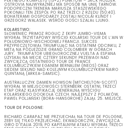
PŁATNEGO KOMPLETU (13+2) PUNKTÓW – JACK HOLDER.
OSTROVIA NAJWYRAŹNIEJ MA SPOSÓB NA UNIĘ TARNÓW.
PODOPIECZNI TRENERA MARIUSZA STASZEWSKIEGO
POKONALI TEN ZESPÓŁ PO RAZ TRZECI Z RZĘDU (50:40).
BOHATERAMI GOSPODARZY ZOSTALI NICOLAI KLINDT I
GRZEGORZ WALASEK. WŚRÓD GOŚCI SZALAŁ LJUNG.
KOLARSTWO:
SŁOWENIEC PRIMOZ ROGLIC Z EKIPY JUMBO-VISMA
WYGRAŁ TRZYETAPOWY WYŚCIG KOLARSKI TOUR DE L’AIN W
POŁUDNIOWO-WSCHODNIEJ FRANCJI. SUKCES
PRZYPIECZĘTOWAŁ TRIUMFUJĄC NA OSTATNIM ODCINKU, Z
METĄ NA PODJEŹDZIE GRAND COLOMBIER W GÓRACH
JURY. TRIUMFATOR UBIEGŁOROCZNEJ VUELTA A ESPANA
UZYSKAŁ NA MECIE CZTERY SEKUNDY PRZEWAGI NAD
ZWYCIĘZCĄ OSTATNIEGO TOUR DE FRANCE
KOLUMBIJCZYKIEM EGANEM BERNALEM (INEOS) ORAZ
SIEDEM SEKUND NAD KOLEJNYM KOLUMBIJCZYKIEM NAIRO
QUINTANĄ (ARKEA-SAMSIC).
AUSTRALIJCZYK DAMIEN HOWSON (MITCHELTON-SCOTT)
WYGRAŁ W MIEJSCOWOŚCI STERNBERK OSTATNI, TRZECI
ETAP ORAZ KLASYFIKACJĘ GENERALNĄ WYŚCIGU
KOLARSKIEGO DOOKOŁA CZECH. NAJLEPSZY Z POLAKÓW,
PAWEŁ POLJAŃSKI (BORA-HANSGROHE) ZAJĄŁ 25. MIEJSCE.
TOUR DE POLOGNE:
RICHARD CARAPAZ NIE PRZYJECHAŁ NA TOUR DE POLOGNE,
ŻEBY SIĘ TYLKO PRZEJECHAĆ. EKWADORCZYK, ZWYCIĘZCA
GIRO D’ITALIA 2019, PO KAPITALNYM ATAKU WYGRAŁ TRZECI