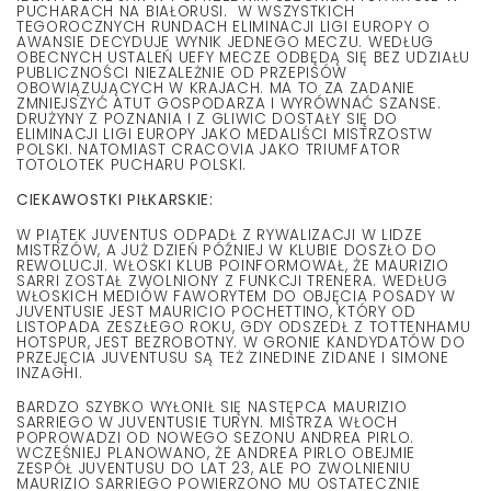
PUCHARACH NA BIAŁORUSI. W WSZYSTKICH
TEGOROCZNYCH RUNDACH ELIMINACJI LIGI EUROPY O
AWANSIE DECYDUJE WYNIK JEDNEGO MECZU. WEDŁUG
OBECNYCH USTALEŃ UEFY MECZE ODBĘDĄ SIĘ BEZ UDZIAŁU
PUBLICZNOŚCI NIEZALEŻNIE OD PRZEPISÓW
OBOWIĄZUJĄCYCH W KRAJACH. MA TO ZA ZADANIE
ZMNIEJSZYĆ ATUT GOSPODARZA I WYRÓWNAĆ SZANSE.
DRUŻYNY Z POZNANIA I Z GLIWIC DOSTAŁY SIĘ DO
ELIMINACJI LIGI EUROPY JAKO MEDALIŚCI MISTRZOSTW
POLSKI. NATOMIAST CRACOVIA JAKO TRIUMFATOR
TOTOLOTEK PUCHARU POLSKI.
CIEKAWOSTKI PIŁKARSKIE:
W PIĄTEK JUVENTUS ODPADŁ Z RYWALIZACJI W LIDZE
MISTRZÓW, A JUŻ DZIEŃ PÓŹNIEJ W KLUBIE DOSZŁO DO
REWOLUCJI. WŁOSKI KLUB POINFORMOWAŁ, ŻE MAURIZIO
SARRI ZOSTAŁ ZWOLNIONY Z FUNKCJI TRENERA. WEDŁUG
WŁOSKICH MEDIÓW FAWORYTEM DO OBJĘCIA POSADY W
JUVENTUSIE JEST MAURICIO POCHETTINO, KTÓRY OD
LISTOPADA ZESZŁEGO ROKU, GDY ODSZEDŁ Z TOTTENHAMU
HOTSPUR, JEST BEZROBOTNY. W GRONIE KANDYDATÓW DO
PRZEJĘCIA JUVENTUSU SĄ TEŻ ZINEDINE ZIDANE I SIMONE
INZAGHI.
BARDZO SZYBKO WYŁONIŁ SIĘ NASTĘPCA MAURIZIO
SARRIEGO W JUVENTUSIE TURYN. MISTRZA WŁOCH
POPROWADZI OD NOWEGO SEZONU ANDREA PIRLO.
WCZEŚNIEJ PLANOWANO, ŻE ANDREA PIRLO OBEJMIE
ZESPÓŁ JUVENTUSU DO LAT 23, ALE PO ZWOLNIENIU
MAURIZIO SARRIEGO POWIERZONO MU OSTATECZNIE