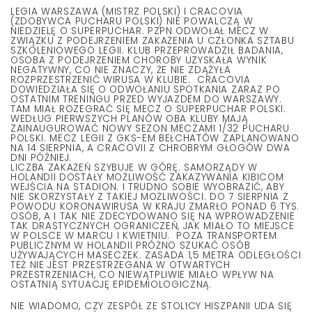
LEGIA WARSZAWA (MISTRZ POLSKI) I CRACOVIA
(ZDOBYWCA PUCHARU POLSKI) NIE POWALCZĄ W
NIEDZIELĘ O SUPERPUCHAR. PZPN ODWOŁAŁ MECZ W
ZWIĄZKU Z PODEJRZENIEM ZAKAŻENIA U CZŁONKA SZTABU
SZKOLENIOWEGO LEGII. KLUB PRZEPROWADZIŁ BADANIA,
OSOBA Z PODEJRZENIEM CHOROBY UZYSKAŁA WYNIK
NEGATYWNY, CO NIE ZNACZY, ŻE NIE ZDĄŻYŁA
ROZPRZESTRZENIĆ WIRUSA W KLUBIE. CRACOVIA
DOWIEDZIAŁA SIĘ O ODWOŁANIU SPOTKANIA ZARAZ PO
OSTATNIM TRENINGU PRZED WYJAZDEM DO WARSZAWY.
TAM MIAŁ ROZEGRAĆ SIĘ MECZ O SUPERPUCHAR POLSKI.
WEDŁUG PIERWSZYCH PLANÓW OBA KLUBY MAJĄ
ZAINAUGUROWAĆ NOWY SEZON MECZAMI 1/32 PUCHARU
POLSKI. MECZ LEGII Z GKS-EM BEŁCHATÓW ZAPLANOWANO
NA 14 SIERPNIA, A CRACOVII Z CHROBRYM GŁOGÓW DWA
DNI PÓŹNIEJ.
LICZBA ZAKAŻEŃ SZYBUJE W GÓRĘ. SAMORZĄDY W
HOLANDII DOSTAŁY MOŻLIWOŚĆ ZAKAZYWANIA KIBICOM
WEJŚCIA NA STADION. I TRUDNO SOBIE WYOBRAZIĆ, ABY
NIE SKORZYSTAŁY Z TAKIEJ MOŻLIWOŚCI. DO 7 SIERPNIA Z
POWODU KORONAWIRUSA W KRAJU ZMARŁO PONAD 6 TYS.
OSÓB, A I TAK NIE ZDECYDOWANO SIĘ NA WPROWADZENIE
TAK DRASTYCZNYCH OGRANICZEŃ, JAK MIAŁO TO MIEJSCE
W POLSCE W MARCU I KWIETNIU. POZA TRANSPORTEM
PUBLICZNYM W HOLANDII PRÓŻNO SZUKAĆ OSÓB
UŻYWAJĄCYCH MASECZEK. ZASADA 1,5 METRA ODLEGŁOŚCI
TEŻ NIE JEST PRZESTRZEGANA W OTWARTYCH
PRZESTRZENIACH, CO NIEWĄTPLIWIE MIAŁO WPŁYW NA
OSTATNIĄ SYTUACJĘ EPIDEMIOLOGICZNĄ.
NIE WIADOMO, CZY ZESPÓŁ ZE STOLICY HISZPANII UDA SIĘ