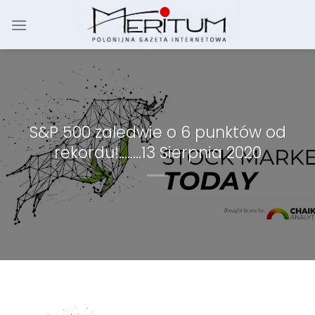
Skip
to
content
S&P 500 zaledwie o 6 punktów od
rekordu!……..13 Sierpnia 2020