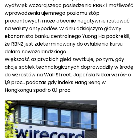
wydźwięk wczorajszego posiedzenia RBNZ i możliwość
wprowadzenia ujemnego poziomu stóp
procentowych może obecnie negatywnie rzutować
na waluty antypodów. W dniu dzisiejszym główny
ekonomista banku centralnego Yuong Ha podkreślił,
że RBNZ jest zdeterminowany do osłabienia kursu
dolara nowozelandzkiego.
Większość azjatyckich giełd zwyżkuje, po tym, gdy
akcje spółek technologicznych doprowadziły w środę
do wzrostów na Wall Street. Japoński Nikkei wzrósł o
1,9 proc., podczas gdy indeks Hang Seng w
Hongkongu spadł o 0,1 proc.