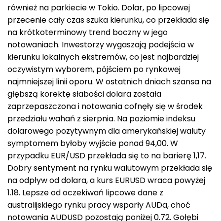
również na parkiecie w Tokio. Dolar, po lipcowej
przecenie cały czas szuka kierunku, co przekłada się
na krótkoterminowy trend boczny w jego
notowaniach. Inwestorzy wygaszają podejścia w
kierunku lokalnych ekstremów, co jest najbardziej
oczywistym wyborem, pójściem po rynkowej
najmniejszej linii oporu. W ostatnich dniach szansa na
głębszą korektę słabości dolara została
zaprzepaszczona i notowania cofnęły się w środek
przedziału wahań z sierpnia. Na poziomie indeksu
dolarowego pozytywnym dla amerykańskiej waluty
symptomem byłoby wyjście ponad 94,00. W
przypadku EUR/USD przekłada się to na barierę 1,17.
Dobry sentyment na rynku walutowym przekłada się
na odpływ od dolara, a kurs EURUSD wraca powyżej
1.18. Lepsze od oczekiwań lipcowe dane z
australijskiego rynku pracy wsparły AUDa, choć
notowania AUDUSD pozostają poniżej 0.72. Gołębi