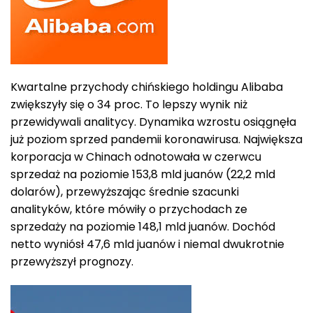
Kwartalne przychody chińskiego holdingu Alibaba
zwiększyły się o 34 proc. To lepszy wynik niż
przewidywali analitycy. Dynamika wzrostu osiągnęła
już poziom sprzed pandemii koronawirusa. Największa
korporacja w Chinach odnotowała w czerwcu
sprzedaż na poziomie 153,8 mld juanów (22,2 mld
dolarów), przewyższając średnie szacunki
analityków, które mówiły o przychodach ze
sprzedaży na poziomie 148,1 mld juanów. Dochód
netto wyniósł 47,6 mld juanów i niemal dwukrotnie
przewyższył prognozy.