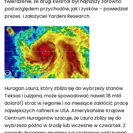
twierdzenie, że drugi kwartał był najniższy zarówno
pod względem przychodów, jak i zysków – powiedział
prezes i założyciel Yardeni Research.
Huragan Laura, który zbliża się do wybrzeży stanów
Teksas i Luizjana, może spowodować nawet 18 mld
dolaró1) strat w regionie i na miesiące zakłócić pracę
największych rafinerii w USA. Amerykańskie Krajowe
Centrum Huraganów szacuje, że Laura zbliży się do
wybrzeża późno w środę lub wcześnie w czwartek. Z
powodu huraganu musiano już częściowo wstrzymać