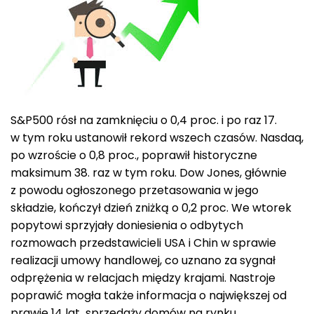
S&P500 rósł na zamknięciu o 0,4 proc. i po raz 17.
w tym roku ustanowił rekord wszech czasów. Nasdaq,
po wzroście o 0,8 proc., poprawił historyczne
maksimum 38. raz w tym roku. Dow Jones, głównie
z powodu ogłoszonego przetasowania w jego
składzie, kończył dzień zniżką o 0,2 proc. We wtorek
popytowi sprzyjały doniesienia o odbytych
rozmowach przedstawicieli USA i Chin w sprawie
realizacji umowy handlowej, co uznano za sygnał
odprężenia w relacjach między krajami. Nastroje
poprawić mogła także informacja o największej od
prawie 14 lat sprzedaży domów na rynku