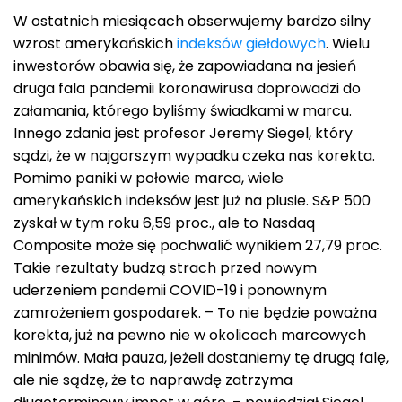
W ostatnich miesiącach obserwujemy bardzo silny
wzrost amerykańskich
indeksów giełdowych
. Wielu
inwestorów obawia się, że zapowiadana na jesień
druga fala pandemii koronawirusa doprowadzi do
załamania, którego byliśmy świadkami w marcu.
Innego zdania jest profesor Jeremy Siegel, który
sądzi, że w najgorszym wypadku czeka nas korekta.
Pomimo paniki w połowie marca, wiele
amerykańskich indeksów jest już na plusie. S&P 500
zyskał w tym roku 6,59 proc., ale to Nasdaq
Composite może się pochwalić wynikiem 27,79 proc.
Takie rezultaty budzą strach przed nowym
uderzeniem pandemii COVID-19 i ponownym
zamrożeniem gospodarek. – To nie będzie poważna
korekta, już na pewno nie w okolicach marcowych
minimów. Mała pauza, jeżeli dostaniemy tę drugą falę,
ale nie sądzę, że to naprawdę zatrzyma