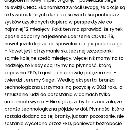
długoterminowy impet w górę. – powiedział Siegel
telewizji CNBC. Ekonomista zwrócił uwagę, że akcje są
aktywami, których duża część wartości pochodzi z
zysków uzyskanych dopiero w perspektywie co
najmniej 12 miesięcy. Fakt ten ma sprawiać, że rynek
będzie odporny na jesienne uderzenie COVID-19,
nawet jeżeli dojdzie do spowolnienia gospodarczego.
– Nawet jeśli otrzymanie skutecznej szczepionki
zajmie kolejne sześć miesięcy, więcej niż mamy na to
nadzieję, to kiedy spojrzymy na płynność, którą
zapewnia FED, to jest to naprawdę potężna siła. –
twierdzi Jeremy Siegel. Według eksperta, branża
technologiczna utrzyma silną pozycję w 2021 roku, a
zmuszenie ludzi do pozostania w domach tylko
umocni ich wyniki. – Nie sądzę, żeby to oznaczało, że
branża technologiczna pójdzie w dół. Płynność, która
została dodana do tej branży, już tam pozostanie. Nie
zostanie wycofana przez FED, ponieważ bezrobocie