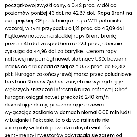
początkowej zwyżki ceny, o 0,42 proc. w dół do
poziomów poniżej 43 dol. na 42,87 dol. Ropa Brent na
europejskiej ICE podobnie jak ropa WTI potaniała
wczoraj, w tym przypadku o 1,21 proc. do 45,09 dol.
Piątkowe notowania słodkiej ropy Brent bronią
poziom 45 dol. ze spadkiem o 0,24 proc., obecnie
zyskując do 44,98 dol. za baryłkę. Cenom ropy
naftowej nie pomógł nawet słabnący USD, bowiem
indeks dolara spada dzisiaj aż o 0,73 proc. do 92,312
pkt. Huragan zakończył swój marsz przez południowe
terytoria Stanów Zjednoczonych nie wyrządzając
większych zniszczeń infrastrukturze naftowej. Choć
huragan osiągał nawet prędkość 240 km/h
dewastując domy, przewracając drzewa i
wyłączając zasilanie w domach niemal 0,65 mln ludzi
w Luizjanie i Teksasie, to o dziwo rafinerie nie
ucierpiały wskutek powodzi i silnych wiatrów.
Sentymenty inwestorów odwracają się zatem od