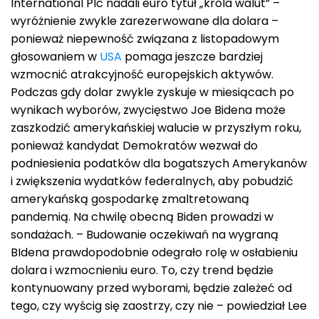
International Plc nadali euro tytuł „króla walut” –
wyróżnienie zwykle zarezerwowane dla dolara –
ponieważ niepewność związana z listopadowym
głosowaniem w
USA
pomaga jeszcze bardziej
wzmocnić atrakcyjność europejskich aktywów.
Podczas gdy dolar zwykle zyskuje w miesiącach po
wynikach wyborów, zwycięstwo Joe Bidena może
zaszkodzić amerykańskiej walucie w przyszłym roku,
ponieważ kandydat Demokratów wezwał do
podniesienia podatków dla bogatszych Amerykanów
i zwiększenia wydatków federalnych, aby pobudzić
amerykańską gospodarkę zmaltretowaną
pandemią. Na chwilę obecną Biden prowadzi w
sondażach. – Budowanie oczekiwań na wygraną
BIdena prawdopodobnie odegrało rolę w osłabieniu
dolara i wzmocnieniu euro. To, czy trend będzie
kontynuowany przed wyborami, będzie zależeć od
tego, czy wyścig się zaostrzy, czy nie – powiedział Lee