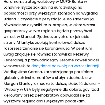
Hardman, strateg walutowy w MUFG Banku w
Londynie. Bycze zakłady na euro zyskują na
popularności przy większych szansach na wygraną
Bidena. Oczywiście o przyszłości euro zadecydują
również inne czynniki, m.in.: stopień, w jakim wzrost
gospodarczy w tym regionie będzie przewyższał
wzrost w Stanach Zjednoczonych oraz jak obie
strony Atlantyku zdołają kontrolować dalsze
rozprzestrzenianie się koronawirusa. W centrum
uwagi znajduje się również stanowisko Rezerwy
Federalnej, a przewodniczący Jerome Powell ogłosił
w czwartek, że
decydenci pozwolą na wzrost inflacji
.
Według Jima Carona, zarządzającego portfelem
globalnych instrumentów o stałym dochodzie w
Morgan Stanley, oznacza to dalszą słabość dolara. –
Wybory w USA były negatywne dla dolara, gdy rząd
kierowany przez Demokratów opowiadał się za
wyższymi regulacjami i większymi podatkami.