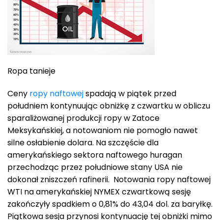
Ropa tanieje
Ceny
ropy
naftowej
spadają w piątek przed
południem kontynuując obniżkę z czwartku w obliczu
sparaliżowanej produkcji ropy w Zatoce
Meksykańskiej, a notowaniom nie pomogło nawet
silne osłabienie dolara. Na szczęście dla
amerykańskiego sektora naftowego huragan
przechodząc przez południowe stany USA nie
dokonał zniszczeń rafinerii. Notowania ropy naftowej
WTI na amerykańskiej NYMEX czwartkową sesję
zakończyły spadkiem o 0,81% do 43,04 dol. za baryłkę.
Piątkowa sesja przynosi kontynuację tej obniżki mimo