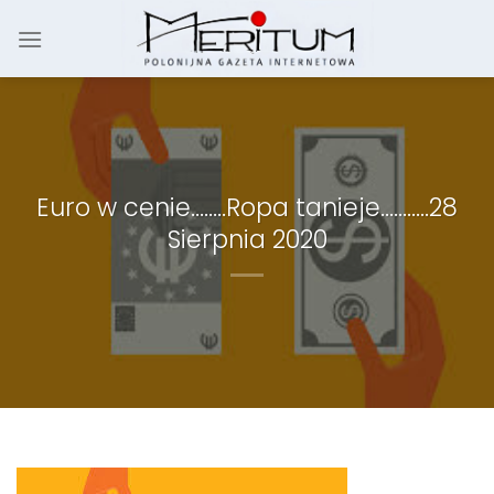
Skip
to
content
Euro w cenie……..Ropa tanieje………..28
Sierpnia 2020