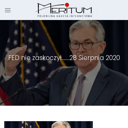
Skip
to
content
FED nie zaskoczył…….28 Sierpnia 2020