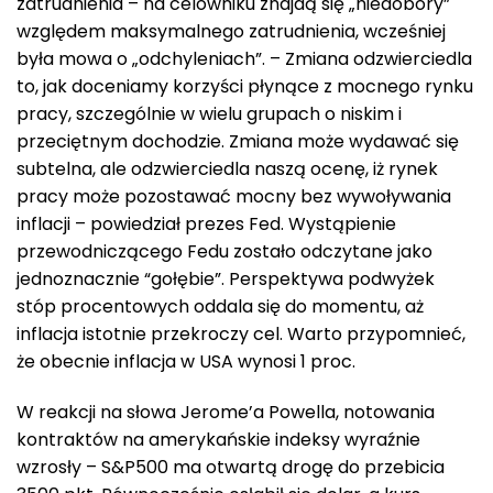
zatrudnienia – na celowniku znajdą się „niedobory”
względem maksymalnego zatrudnienia, wcześniej
była mowa o „odchyleniach”. – Zmiana odzwierciedla
to, jak doceniamy korzyści płynące z mocnego rynku
pracy, szczególnie w wielu grupach o niskim i
przeciętnym dochodzie. Zmiana może wydawać się
subtelna, ale odzwierciedla naszą ocenę, iż rynek
pracy może pozostawać mocny bez wywoływania
inflacji – powiedział prezes Fed. Wystąpienie
przewodniczącego Fedu zostało odczytane jako
jednoznacznie “gołębie”. Perspektywa podwyżek
stóp procentowych oddala się do momentu, aż
inflacja istotnie przekroczy cel. Warto przypomnieć,
że obecnie inflacja w USA wynosi 1 proc.
W reakcji na słowa Jerome’a Powella, notowania
kontraktów na amerykańskie indeksy wyraźnie
wzrosły – S&P500 ma otwartą drogę do przebicia