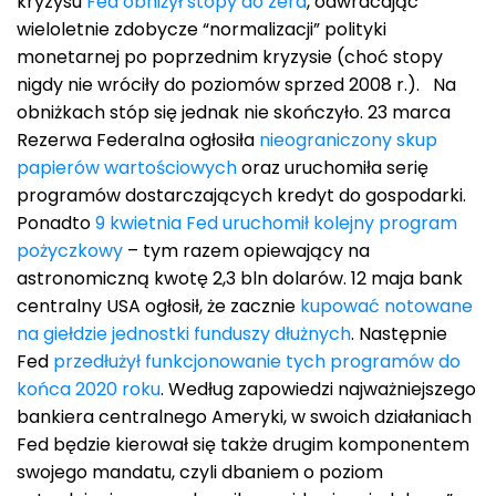
kryzysu
Fed obniżył stopy do zera
, odwracając
wieloletnie zdobycze “normalizacji” polityki
monetarnej po poprzednim kryzysie (choć stopy
nigdy nie wróciły do poziomów sprzed 2008 r.). Na
obniżkach stóp się jednak nie skończyło. 23 marca
Rezerwa Federalna ogłosiła
nieograniczony skup
papierów wartościowych
oraz uruchomiła serię
programów dostarczających kredyt do gospodarki.
Ponadto
9 kwietnia Fed uruchomił kolejny program
pożyczkowy
– tym razem opiewający na
astronomiczną kwotę 2,3 bln dolarów. 12 maja bank
centralny USA ogłosił, że zacznie
kupować notowane
na giełdzie jednostki funduszy dłużnych
. Następnie
Fed
przedłużył funkcjonowanie tych programów do
końca 2020 roku
. Według zapowiedzi najważniejszego
bankiera centralnego Ameryki, w swoich działaniach
Fed będzie kierował się także drugim komponentem
swojego mandatu, czyli dbaniem o poziom