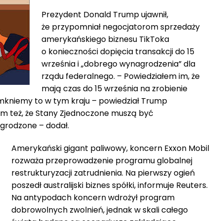
Prezydent Donald Trump ujawnił,
że przypomniał negocjatorom sprzedaży
amerykańskiego biznesu TikToka
o konieczności dopięcia transakcji do 15
września i „dobrego wynagrodzenia” dla
rządu federalnego. – Powiedziałem im, że
mają czas do 15 września na zrobienie
amkniemy to w tym kraju – powiedział Trump
em też, że Stany Zjednoczone muszą być
grodzone – dodał.
Amerykański gigant paliwowy, koncern Exxon Mobil
rozważa przeprowadzenie programu globalnej
restrukturyzacji zatrudnienia. Na pierwszy ogień
poszedł australijski biznes spółki, informuje Reuters.
Na antypodach koncern wdrożył program
dobrowolnych zwolnień, jednak w skali całego