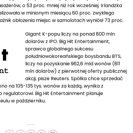
sażerów, o 53 proc. mniej niż rok wcześniej. Irlandzka
alizowała w minionym miesiącu 60 proc. zwykłego
kaźnik obłożenia miejsc w samolotach wyniósł 73 proc.
Gigant K-popu liczy na ponad 800 mln
dolarów z IPO. Big Hit Entertainment,
sprawca globalnego sukcesu
południowokoreańskiego boysbandu BTS,
liczy na pozyskanie 962,6 mld wonów (811
mln dolarów) z pierwotnej oferty publicznej
akcji, pisze Reuters. Spółka chce sprzedać
talono na 105-135 tys. wonów za każdą, wynika z
regulatorowi. Big Hit Entertainment planuje
eulu w październiku.