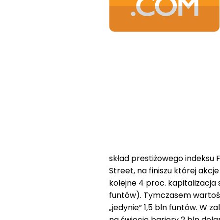
skład prestiżowego indeksu FT
Street, na finiszu której ak
kolejne 4 proc. kapitalizacja 
funtów). Tymczasem wartość
„jedynie” 1,5 bln funtów. W z
na świecie bariery 2 bln dol