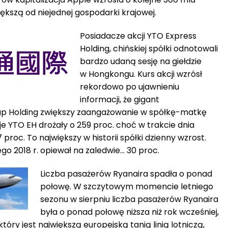
iększą od niejednej gospodarki krajowej.
Posiadacze akcji YTO Express
Holding, chińskiej spółki odnotowali
bardzo udaną sesję na giełdzie
w Hongkongu. Kurs akcji wzrósł
rekordowo po ujawnieniu
informacji, że gigant
up Holding zwiększy zaangażowanie w spółkę-matkę
je YTO EH drożały o 259 proc. choć w trakcie dnia
proc. To największy w historii spółki dzienny wzrost.
o 2018 r. opiewał na zaledwie… 30 proc.
Liczba pasażerów Ryanaira spadła o ponad
połowę. W szczytowym momencie letniego
sezonu w sierpniu liczba pasażerów Ryanaira
była o ponad połowę niższa niż rok wcześniej,
 który jest największą europejską tanią linią lotniczą,