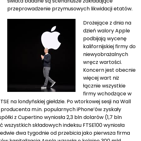
świata badane są scenariusze zakładające
przeprowadzenie przymusowych likwidacji etatów.
Drożejące z dnia na
dzień walory Apple
podbijają wycenę
kalifornijskiej firmy do
niewyobrażalnych
wręcz wartości.
Koncern jest obecnie
więcej wart niż
łącznie wszystkie
firmy wchodzące w
SE na londyńskiej giełdzie. Po wtorkowej sesji na Wall
cje producenta m.in. popularnych iPhone’ów zyskały
spółki z Cupertino wyniosła 2,3 bln dolarów (1,7 bln
 wszystkich składowych indeksu FTSE100 wyniosła
aledwie dwa tygodnie od przebicia jako pierwsza firma
arów kapitalizacja Apple wzrosła o kolejne 300 mld