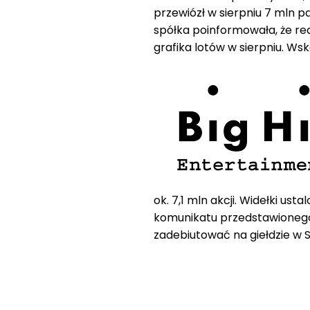
przewiózł w sierpniu 7 mln pa
spółka poinformowała, że re
grafika lotów w sierpniu. Ws
ok. 7,1 mln akcji. Widełki us
komunikatu przedstawionego 
zadebiutować na giełdzie w S