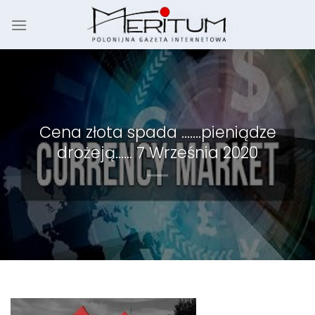
Skip
to
content
Cena złota spada …….pieniądze
drożeją…… 7 Września 2020