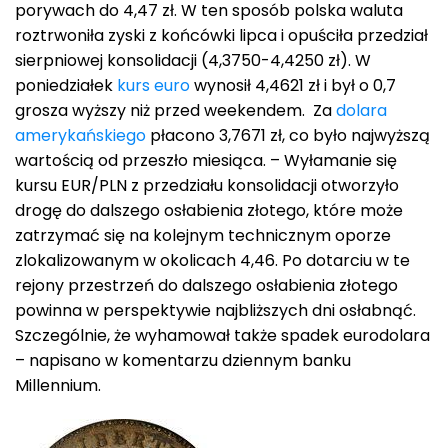
porywach do 4,47 zł. W ten sposób polska waluta
roztrwoniła zyski z końcówki lipca i opuściła przedział
sierpniowej konsolidacji (4,3750-4,4250 zł). W
poniedziałek
kurs euro
wynosił 4,4621 zł i był o 0,7
grosza wyższy niż przed weekendem. Za
dolara
amerykańskiego
płacono 3,7671 zł, co było najwyższą
wartością od przeszło miesiąca. – Wyłamanie się
kursu EUR/PLN z przedziału konsolidacji otworzyło
drogę do dalszego osłabienia złotego, które może
zatrzymać się na kolejnym technicznym oporze
zlokalizowanym w okolicach 4,46. Po dotarciu w te
rejony przestrzeń do dalszego osłabienia złotego
powinna w perspektywie najbliższych dni osłabnąć.
Szczególnie, że wyhamował także spadek eurodolara
– napisano w komentarzu dziennym banku
Millennium.