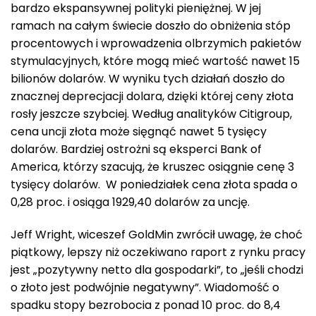
bardzo ekspansywnej polityki pieniężnej. W jej
ramach na całym świecie doszło do obniżenia stóp
procentowych i wprowadzenia olbrzymich pakietów
stymulacyjnych, które mogą mieć wartość nawet 15
bilionów dolarów. W wyniku tych działań doszło do
znacznej deprecjacji dolara, dzięki której ceny złota
rosły jeszcze szybciej. Według analityków Citigroup,
cena uncji złota może sięgnąć nawet 5 tysięcy
dolarów. Bardziej ostrożni są eksperci Bank of
America, którzy szacują, że kruszec osiągnie cenę 3
tysięcy dolarów. W poniedziałek cena złota spada o
0,28 proc. i osiąga 1929,40 dolarów za uncję.
Jeff Wright, wiceszef GoldMin zwrócił uwagę, że choć
piątkowy, lepszy niż oczekiwano raport z rynku pracy
jest „pozytywny netto dla gospodarki”, to „jeśli chodzi
o złoto jest podwójnie negatywny”. Wiadomość o
spadku stopy bezrobocia z ponad 10 proc. do 8,4