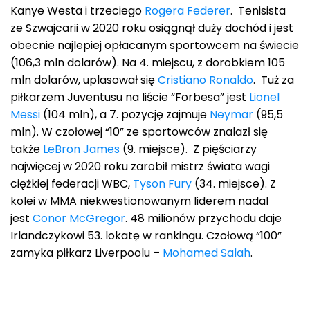
Kanye Westa i trzeciego
Rogera Federer
. Tenisista
ze Szwajcarii w 2020 roku osiągnął duży dochód i jest
obecnie najlepiej opłacanym sportowcem na świecie
(106,3 mln dolarów). Na 4. miejscu, z dorobkiem 105
mln dolarów, uplasował się
Cristiano Ronaldo
. Tuż za
piłkarzem Juventusu na liście “Forbesa” jest
Lionel
Messi
(104 mln), a 7. pozycję zajmuje
Neymar
(95,5
mln). W czołowej “10” ze sportowców znalazł się
także
LeBron James
(9. miejsce). Z pięściarzy
najwięcej w 2020 roku zarobił mistrz świata wagi
ciężkiej federacji WBC,
Tyson Fury
(34. miejsce). Z
kolei w MMA niekwestionowanym liderem nadal
jest
Conor McGregor
. 48 milionów przychodu daje
Irlandczykowi 53. lokatę w rankingu. Czołową “100”
zamyka piłkarz Liverpoolu –
Mohamed Salah
.