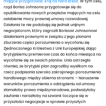
mające przygotować kraj na hard Brexit
. W tym celu,
rząd Borisa Johnsona przygotowuje się do
opublikowania nowych przepisów mających na celu
osłabienie mocy prawnej umowy rozwodowej.
Działania te nie podobają się jednak unijnym
negocjatorom, który zagrozili Borisowi Johnsonowi
działaniami prawnymi w związku z jego planami
zburzenia części porozumienia o wycofaniu się
Zjednoczonego Królestwa z Unii Europejskiej, dając
brytyjskiemu premierowi czas do końca miesiąca na
wycofanie się ze swoich planów. Unia ostrzegła
również, że brytyjski plan zagroziłby wysiłkom na
rzecz podpisania szeroko zakrojonego porozumienia
handlowego między obiema stronami. – Naruszenie
warunków porozumienia o odstąpieniu od umowy
złamałoby prawo międzynarodowe, podważyłoby
zaufanie i naraziłoby na szwank toczące się w
przyszłości negocjacje w sprawie przyszłych