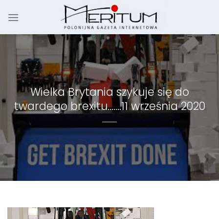
Skip
to
content
Wielka Brytania szykuje się do
twardego brexitu…….11 września 2020