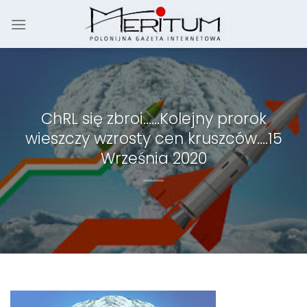
Skip
to
content
ChRL się zbroi……Kolejny prorok
wieszczy wzrosty cen kruszców….15
Września 2020