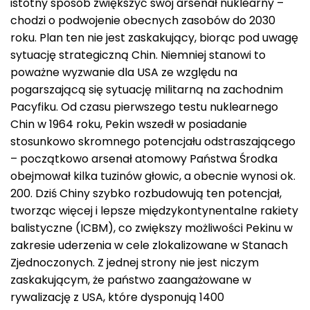
istotny sposób zwiększyć swój arsenał nuklearny –
chodzi o podwojenie obecnych zasobów do 2030
roku. Plan ten nie jest zaskakujący, biorąc pod uwagę
sytuację strategiczną Chin. Niemniej stanowi to
poważne wyzwanie dla USA ze względu na
pogarszającą się sytuację militarną na zachodnim
Pacyfiku. Od czasu pierwszego testu nuklearnego
Chin w 1964 roku, Pekin wszedł w posiadanie
stosunkowo skromnego potencjału odstraszającego
– początkowo arsenał atomowy Państwa Środka
obejmował kilka tuzinów głowic, a obecnie wynosi ok.
200. Dziś Chiny szybko rozbudowują ten potencjał,
tworząc więcej i lepsze międzykontynentalne rakiety
balistyczne (ICBM), co zwiększy możliwości Pekinu w
zakresie uderzenia w cele zlokalizowane w Stanach
Zjednoczonych. Z jednej strony nie jest niczym
zaskakującym, że państwo zaangażowane w
rywalizację z USA, które dysponują 1400