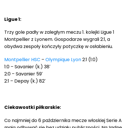
Ligue 1:
Trzy gole padły w zaległym meczu 1. kolejki Ligue 1
Montpellier z Lyonem. Gospodarze wygrali 2:1, a
obydwa zespoły kończyły potyczkę w osłabieniu.
Montpellier HSC
–
Olympique Lyon
2:1 (1:0)
1:0 – Savanier (k.) 38′
2:0 – Savanier 59′
2:1 – Depay (k.) 82′
Ciekawostki piłkarskie:
Co najmniej do 6 października mecze włoskiej Serie A
mają odbywać się bez udziału publiczności. Na żadne