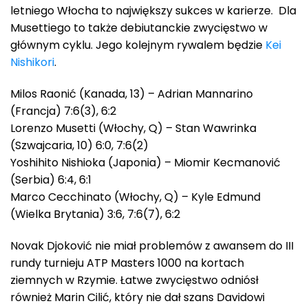
letniego Włocha to największy sukces w karierze. Dla
Musettiego to także debiutanckie zwycięstwo w
głównym cyklu. Jego kolejnym rywalem będzie
Kei
Nishikori
.
Milos Raonić (Kanada, 13) – Adrian Mannarino
(Francja) 7:6(3), 6:2
Lorenzo Musetti (Włochy, Q) – Stan Wawrinka
(Szwajcaria, 10) 6:0, 7:6(2)
Yoshihito Nishioka (Japonia) – Miomir Kecmanović
(Serbia) 6:4, 6:1
Marco Cecchinato (Włochy, Q) – Kyle Edmund
(Wielka Brytania) 3:6, 7:6(7), 6:2
Novak Djoković nie miał problemów z awansem do III
rundy turnieju ATP Masters 1000 na kortach
ziemnych w Rzymie. Łatwe zwycięstwo odniósł
również Marin Cilić, który nie dał szans Davidowi