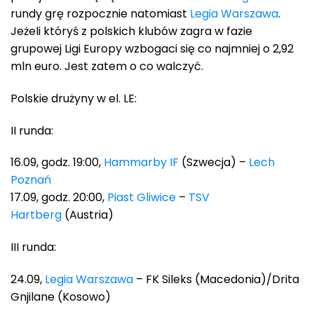
rundy grę rozpocznie natomiast
Legia Warszawa
.
Jeżeli któryś z polskich klubów zagra w fazie
grupowej Ligi Europy wzbogaci się co najmniej o 2,92
mln euro. Jest zatem o co walczyć.
Polskie drużyny w el. LE:
II runda:
16.09, godz. 19:00,
Hammarby IF
(Szwecja) –
Lech
Poznań
17.09, godz. 20:00,
Piast Gliwice
–
TSV
Hartberg
(Austria)
III runda:
24.09,
Legia Warszawa
– FK Sileks (Macedonia)/Drita
Gnjilane (Kosowo)