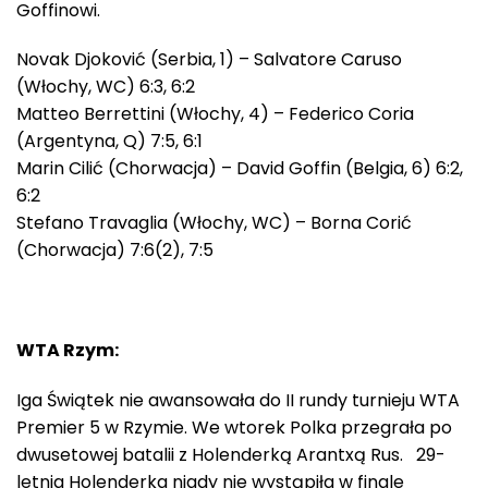
Goffinowi.
Novak Djoković (Serbia, 1) – Salvatore Caruso
(Włochy, WC) 6:3, 6:2
Matteo Berrettini (Włochy, 4) – Federico Coria
(Argentyna, Q) 7:5, 6:1
Marin Cilić (Chorwacja) – David Goffin (Belgia, 6) 6:2,
6:2
Stefano Travaglia (Włochy, WC) – Borna Corić
(Chorwacja) 7:6(2), 7:5
WTA Rzym:
Iga Świątek nie awansowała do II rundy turnieju WTA
Premier 5 w Rzymie. We wtorek Polka przegrała po
dwusetowej batalii z Holenderką Arantxą Rus. 29-
letnia Holenderka nigdy nie wystąpiła w finale