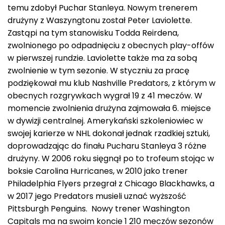
temu zdobył Puchar Stanleya. Nowym trenerem
drużyny z Waszyngtonu został Peter Laviolette.
Zastąpi na tym stanowisku Todda Reirdena,
zwolnionego po odpadnięciu z obecnych play-offów
w pierwszej rundzie. Laviolette także ma za sobą
zwolnienie w tym sezonie. W styczniu za pracę
podziękował mu klub Nashville Predators, z którym w
obecnych rozgrywkach wygrał 19 z 41 meczów. W
momencie zwolnienia drużyna zajmowała 6. miejsce
w dywizji centralnej. Amerykański szkoleniowiec w
swojej karierze w NHL dokonał jednak rzadkiej sztuki,
doprowadzając do finału Pucharu Stanleya 3 różne
drużyny. W 2006 roku sięgnął po to trofeum stojąc w
boksie Carolina Hurricanes, w 2010 jako trener
Philadelphia Flyers przegrał z Chicago Blackhawks, a
w 2017 jego Predators musieli uznać wyższość
Pittsburgh Penguins. Nowy trener Washington
Capitals ma na swoim koncie 1 210 meczów sezonów