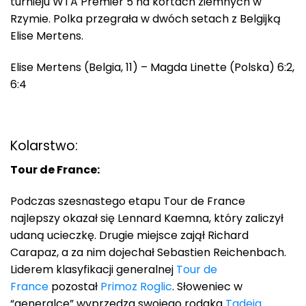
turnieju WTA Premier 5 na kortach ziemnych w
Rzymie. Polka przegrała w dwóch setach z Belgijką
Elise Mertens.
Elise Mertens (Belgia, 11) – Magda Linette (Polska) 6:2,
6:4
Kolarstwo:
Tour de France:
Podczas szesnastego etapu Tour de France
najlepszy okazał się Lennard Kaemna, który zaliczył
udaną ucieczkę. Drugie miejsce zajął Richard
Carapaz, a za nim dojechał Sebastien Reichenbach.
Liderem klasyfikacji generalnej
Tour de
France
pozostał
Primoz Roglic
. Słoweniec w
“generalce” wyprzedza swojego rodaka
Tadeja