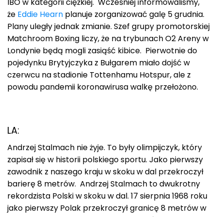
IBO w kategorii ciężkiej. Wcześniej informowaliśmy,
że
Eddie Hearn
planuje zorganizować galę 5 grudnia.
Plany uległy jednak zmianie. Szef grupy promotorskiej
Matchroom Boxing liczy, że na trybunach O2 Areny w
Londynie będą mogli zasiąść kibice. Pierwotnie do
pojedynku Brytyjczyka z Bułgarem miało dojść w
czerwcu na stadionie Tottenhamu Hotspur, ale z
powodu pandemii koronawirusa walkę przełożono.
LA:
Andrzej Stalmach nie żyje. To były olimpijczyk, który
zapisał się w historii polskiego sportu. Jako pierwszy
zawodnik z naszego kraju w skoku w dal przekroczył
barierę 8 metrów. Andrzej Stalmach to dwukrotny
rekordzista Polski w skoku w dal. 17 sierpnia 1968 roku
jako pierwszy Polak przekroczył granicę 8 metrów w