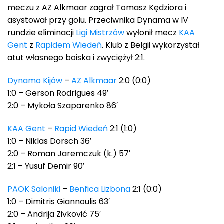
meczu z AZ Alkmaar zagrał Tomasz Kędziora i
asystował przy golu. Przeciwnika Dynama w IV
rundzie eliminacji
Ligi Mistrzów
wyłonił mecz
KAA
Gent
z
Rapidem Wiedeń
. Klub z Belgii wykorzystał
atut własnego boiska i zwyciężył 2:1.
Dynamo Kijów
–
AZ Alkmaar
2:0 (0:0)
1:0 – Gerson Rodrigues 49′
2:0 – Mykoła Szaparenko 86′
KAA Gent
–
Rapid Wiedeń
2:1 (1:0)
1:0 – Niklas Dorsch 36′
2:0 – Roman Jaremczuk (k.) 57′
2:1 – Yusuf Demir 90′
PAOK Saloniki
–
Benfica Lizbona
2:1 (0:0)
1:0 – Dimitris Giannoulis 63′
2:0 – Andrija Zivković 75′