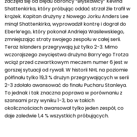
zaczęła się od błędu obrońcy “Błyskawicy” Kevina
Shattenkirka, który próbując oddać strzał źle trafił w
krążek. Kapitan drużyny z Nowego Jorku Anders Lee
minął Shattenkirka, wyprowadził kontrę i dograł do
Eberle’ego, który pokonał Andrieja Wasilewskiego,
zmniejszając straty swojego zespołu w całej serii.
Teraz Islanders przegrywają już tylko 2-3. Mimo
wczorajszego zwycięstwa drużyna Barry’ego Trotza
wciąż przed czwartkowym meczem numer 6 jest w
gorszej sytuacji od rywali. W historii NHL na poziomie
półfinału tylko 19,3 % drużyn przegrywających w serii
2-3 zdołało awansować do finału Pucharu Stanleya.
To jednak i tak znaczna poprawa w porównaniu z
szansami przy wyniku 1-3, bo w takich
okolicznościach awansował tylko jeden zespół, co
daje zaledwie 1,4 % wszystkich próbujących.