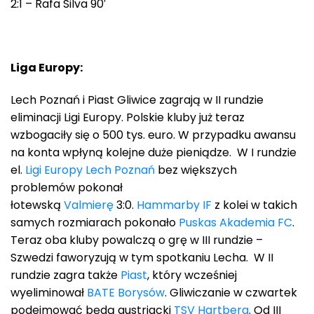
2:1 – Rafa Silva 90′
Liga Europy:
Lech Poznań i Piast Gliwice zagrają w II rundzie
eliminacji Ligi Europy. Polskie kluby już teraz
wzbogaciły się o 500 tys. euro. W przypadku awansu
na konta wpłyną kolejne duże pieniądze. W I rundzie
el.
Ligi Europy
Lech Poznań
bez większych
problemów pokonał
łotewską
Valmierę
3:0.
Hammarby IF
z kolei w takich
samych rozmiarach pokonało
Puskas Akademia FC
.
Teraz oba kluby powalczą o grę w III rundzie –
Szwedzi faworyzują w tym spotkaniu Lecha. W II
rundzie zagra także
Piast
, który wcześniej
wyeliminował
BATE Borysów
. Gliwiczanie w czwartek
podejmować będą austriacki
TSV Hartberg
. Od III