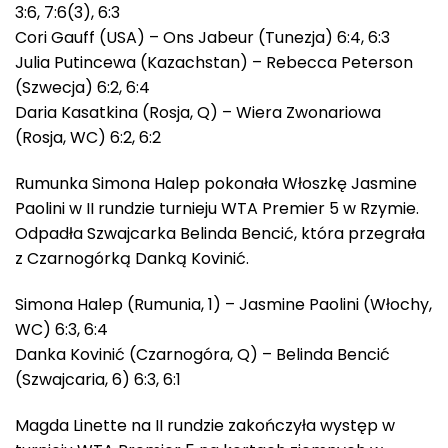
3:6, 7:6(3), 6:3
Cori Gauff (USA) – Ons Jabeur (Tunezja) 6:4, 6:3
Julia Putincewa (Kazachstan) – Rebecca Peterson
(Szwecja) 6:2, 6:4
Daria Kasatkina (Rosja, Q) – Wiera Zwonariowa
(Rosja, WC) 6:2, 6:2
Rumunka Simona Halep pokonała Włoszkę Jasmine
Paolini w II rundzie turnieju WTA Premier 5 w Rzymie.
Odpadła Szwajcarka Belinda Bencić, która przegrała
z Czarnogórką Danką Kovinić.
Simona Halep (Rumunia, 1) – Jasmine Paolini (Włochy,
WC) 6:3, 6:4
Danka Kovinić (Czarnogóra, Q) – Belinda Bencić
(Szwajcaria, 6) 6:3, 6:1
Magda Linette na II rundzie zakończyła występ w