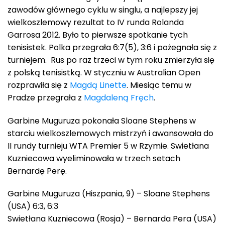
zawodów głównego cyklu w singlu, a najlepszy jej
wielkoszlemowy rezultat to IV runda Rolanda
Garrosa 2012. Było to pierwsze spotkanie tych
tenisistek. Polka przegrała 6:7(5), 3:6 i pożegnała się z
turniejem. Rus po raz trzeci w tym roku zmierzyła się
z polską tenisistką. W styczniu w Australian Open
rozprawiła się z
Magdą Linette
. Miesiąc temu w
Pradze przegrała z
Magdaleną Fręch
.
Garbine Muguruza pokonała Sloane Stephens w
starciu wielkoszlemowych mistrzyń i awansowała do
II rundy turnieju WTA Premier 5 w Rzymie. Swietłana
Kuzniecowa wyeliminowała w trzech setach
Bernardę Perę.
Garbine Muguruza (Hiszpania, 9) – Sloane Stephens
(USA) 6:3, 6:3
Swietłana Kuzniecowa (Rosja) – Bernarda Pera (USA)