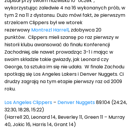
zapisał przy swoim nazwisku 10 “oczek”,
wykorzystując zaledwie 4 na 16 wykonanych prób, w
tym 2 na 11 z dystansu. Dużo mówi fakt, że pierwszym
strzelcem Clippers był we wtorek
rezerwowy
Montrezl Harrell
, zdobywca 20
punktów. Clippers mieli szansę po raz pierwszy w
historii klubu awansować do finału Konferencji
Zachodniej, ale nawet prowadząc 3-1 i mając w
swoim składzie takie gwiazdy, jak Leonard czy
George, ta sztuka im się nie udała. W finale Zachodu
spotkają się Los Angeles Lakers i Denver Nuggets. Ci
drudzy zagrają na tym etapie pierwszy raz od 2009
roku.
Los Angeles Clippers
–
Denver Nuggets
89:104 (24:24,
32:30, 18:28, 15:22)
(Harrell 20, Leonard 14, Beverley 11, Green 11 – Murray
40, Jokic 16, Harris 14, Grant 14)