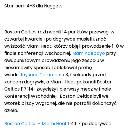
Stan serii: 4-3 dla Nuggets
Boston Celtics roztrwonili 14 punktów przewagi w
czwartej kwarcie i po dogrywce musieli uznać
wyższość Miami Heat, którzy objęli prowadzenie 1-0 w
finale Konferencji Wschodniej.
Bam Adebayo
przy
dwupunktowym prowadzeniu jego zespołu w
niesamowity sposób zablokował próbę
wsadu
Jaysona Tatuma
na 3,7 sekundy przed
końcem dogrywki, a Miami Heat pokonali Boston
Celtics 117:114 i zwyciężyli pierwszy mecz w finale
Konferencji Wschodniej. Boston Celtics byli we
wtorek bliscy wygranej, ale nie potrafili dokończyć
dzieła.
Boston Celtics
–
Miami Heat
114:117 po dogrywce