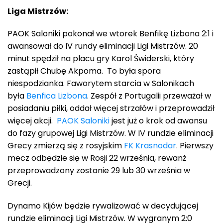
Liga Mistrzów:
PAOK Saloniki pokonał we wtorek Benfikę Lizbona 2:1 i
awansował do IV rundy eliminacji Ligi Mistrzów. 20
minut spędził na placu gry Karol Świderski, który
zastąpił Chubę Akpoma. To była spora
niespodzianka. Faworytem starcia w Salonikach
była
Benfica Lizbona
. Zespół z Portugalii przeważał w
posiadaniu piłki, oddał więcej strzałów i przeprowadził
więcej akcji.
PAOK Saloniki
jest już o krok od awansu
do fazy grupowej Ligi Mistrzów. W IV rundzie eliminacji
Grecy zmierzą się z rosyjskim
FK Krasnodar
. Pierwszy
mecz odbędzie się w Rosji 22 września, rewanż
przeprowadzony zostanie 29 lub 30 września w
Grecji.
Dynamo Kijów będzie rywalizować w decydującej
rundzie eliminacji Ligi Mistrzów. W wygranym 2:0