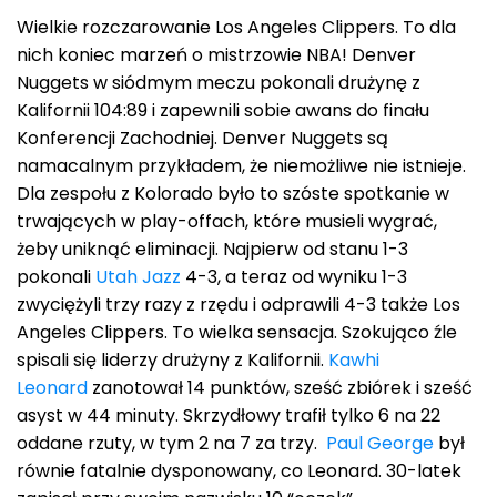
Wielkie rozczarowanie Los Angeles Clippers. To dla
nich koniec marzeń o mistrzowie NBA! Denver
Nuggets w siódmym meczu pokonali drużynę z
Kalifornii 104:89 i zapewnili sobie awans do finału
Konferencji Zachodniej. Denver Nuggets są
namacalnym przykładem, że niemożliwe nie istnieje.
Dla zespołu z Kolorado było to szóste spotkanie w
trwających w play-offach, które musieli wygrać,
żeby uniknąć eliminacji. Najpierw od stanu 1-3
pokonali
Utah Jazz
4-3, a teraz od wyniku 1-3
zwyciężyli trzy razy z rzędu i odprawili 4-3 także Los
Angeles Clippers. To wielka sensacja. Szokująco źle
spisali się liderzy drużyny z Kalifornii.
Kawhi
Leonard
zanotował 14 punktów, sześć zbiórek i sześć
asyst w 44 minuty. Skrzydłowy trafił tylko 6 na 22
oddane rzuty, w tym 2 na 7 za trzy.
Paul George
był
równie fatalnie dysponowany, co Leonard. 30-latek