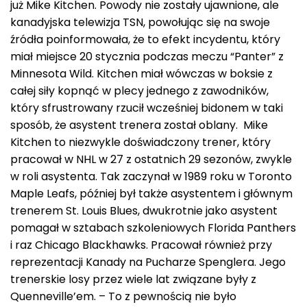
już Mike Kitchen. Powody nie zostały ujawnione, ale
kanadyjska telewizja TSN, powołując się na swoje
źródła poinformowała, że to efekt incydentu, który
miał miejsce 20 stycznia podczas meczu “Panter” z
Minnesota Wild. Kitchen miał wówczas w boksie z
całej siły kopnąć w plecy jednego z zawodników,
który sfrustrowany rzucił wcześniej bidonem w taki
sposób, że asystent trenera został oblany. Mike
Kitchen to niezwykle doświadczony trener, który
pracował w NHL w 27 z ostatnich 29 sezonów, zwykle
w roli asystenta. Tak zaczynał w 1989 roku w Toronto
Maple Leafs, później był także asystentem i głównym
trenerem St. Louis Blues, dwukrotnie jako asystent
pomagał w sztabach szkoleniowych Florida Panthers
i raz Chicago Blackhawks. Pracował również przy
reprezentacji Kanady na Pucharze Spenglera. Jego
trenerskie losy przez wiele lat związane były z
Quenneville’em. – To z pewnością nie było