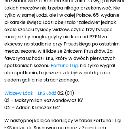
Rozwandowicza i Adriana Klimczaka. O wyjątkowości
takich meczów nie trzeba nikogo przekonywać. Nie
tylko w samej Łodzi, ale i w całej Polsce. 65. wydanie
piłkarskie święta Łodzi obejrzało “zaledwie” jednak
około sześciu tysięcy widzów, czyli o trzy tysiące
mniej niż by mogło, gdyby nie kara od PZPN za
ekscesy na stadionie przy Piłsudskiego po ostatnim
meczu sezonu w II lidze ze Zniczem Pruszków. Za
faworyta uchodził ŁKS, który w dwóch pierwszych
spotkaniach sezonu
Fortuna I Ligi
nie tylko wygrał
oba spotkania, to jeszcze zdobył w nich łącznie
siedem goli, a nie stracił żadnego.
Widzew Łódź
–
ŁKS Łódź
0:2 (0:1)
0:1 – Maksymilian Rozwandowicz 16′
0:2 – Adrian Klimczak 64′
W następnej kolejce liderujący w tabeli Fortuna I Ligi
ŁKS jedzie do Sosnowca na mecz z Zagłębiem.