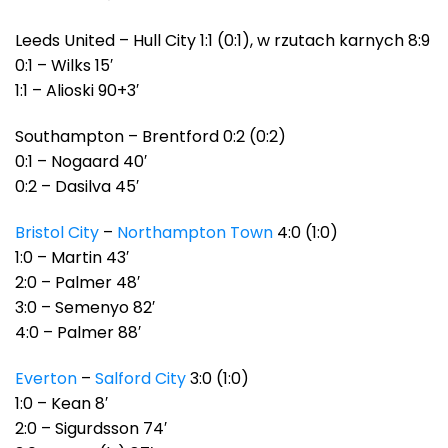
Leeds United – Hull City 1:1 (0:1), w rzutach karnych 8:9
0:1 – Wilks 15′
1:1 – Alioski 90+3′
Southampton – Brentford 0:2 (0:2)
0:1 – Nogaard 40′
0:2 – Dasilva 45′
Bristol City
–
Northampton Town
4:0 (1:0)
1:0 – Martin 43′
2:0 – Palmer 48′
3:0 – Semenyo 82′
4:0 – Palmer 88′
Everton
–
Salford City
3:0 (1:0)
1:0 – Kean 8′
2:0 – Sigurdsson 74′