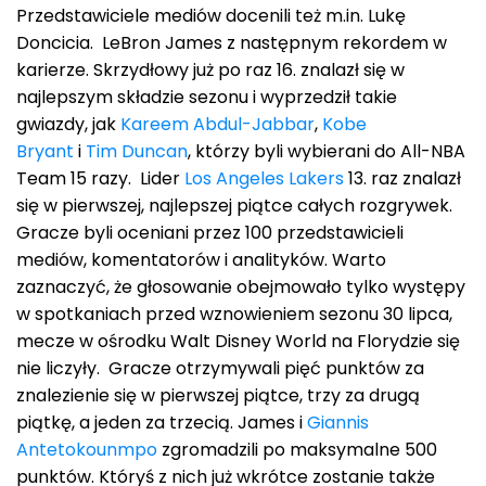
Przedstawiciele mediów docenili też m.in. Lukę
Doncicia. LeBron James z następnym rekordem w
karierze. Skrzydłowy już po raz 16. znalazł się w
najlepszym składzie sezonu i wyprzedził takie
gwiazdy, jak
Kareem Abdul-Jabbar
,
Kobe
Bryant
i
Tim Duncan
, którzy byli wybierani do All-NBA
Team 15 razy. Lider
Los Angeles Lakers
13. raz znalazł
się w pierwszej, najlepszej piątce całych rozgrywek.
Gracze byli oceniani przez 100 przedstawicieli
mediów, komentatorów i analityków. Warto
zaznaczyć, że głosowanie obejmowało tylko występy
w spotkaniach przed wznowieniem sezonu 30 lipca,
mecze w ośrodku Walt Disney World na Florydzie się
nie liczyły. Gracze otrzymywali pięć punktów za
znalezienie się w pierwszej piątce, trzy za drugą
piątkę, a jeden za trzecią. James i
Giannis
Antetokounmpo
zgromadzili po maksymalne 500
punktów. Któryś z nich już wkrótce zostanie także