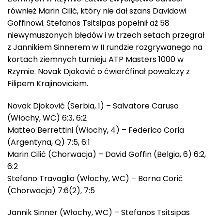
również Marin Cilić, który nie dał szans Davidowi
Goffinowi. Stefanos Tsitsipas popełnił aż 58
niewymuszonych błędów i w trzech setach przegrał
z Jannikiem Sinnerem w II rundzie rozgrywanego na
kortach ziemnych turnieju ATP Masters 1000 w
Rzymie. Novak Djoković o ćwierćfinał powalczy z
Filipem Krajinoviciem.
Novak Djoković (Serbia, 1) – Salvatore Caruso
(Włochy, WC) 6:3, 6:2
Matteo Berrettini (Włochy, 4) – Federico Coria
(Argentyna, Q) 7:5, 6:1
Marin Cilić (Chorwacja) – David Goffin (Belgia, 6) 6:2,
6:2
Stefano Travaglia (Włochy, WC) – Borna Corić
(Chorwacja) 7:6(2), 7:5
Jannik Sinner (Włochy, WC) – Stefanos Tsitsipas