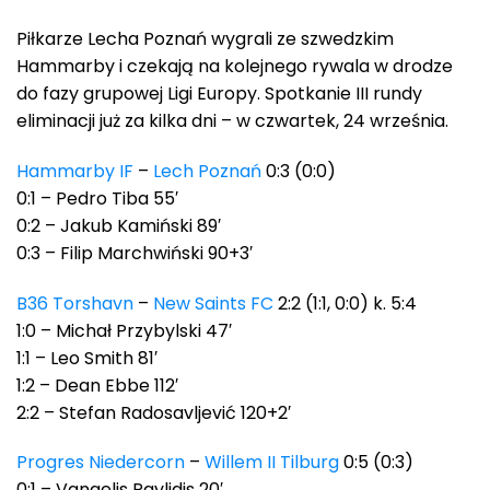
Piłkarze Lecha Poznań wygrali ze szwedzkim
Hammarby i czekają na kolejnego rywala w drodze
do fazy grupowej Ligi Europy. Spotkanie III rundy
eliminacji już za kilka dni – w czwartek, 24 września.
Hammarby IF
–
Lech Poznań
0:3 (0:0)
0:1 – Pedro Tiba 55′
0:2 – Jakub Kamiński 89′
0:3 – Filip Marchwiński 90+3′
B36 Torshavn
–
New Saints FC
2:2 (1:1, 0:0) k. 5:4
1:0 – Michał Przybylski 47′
1:1 – Leo Smith 81′
1:2 – Dean Ebbe 112′
2:2 – Stefan Radosavljević 120+2′
Progres Niedercorn
–
Willem II Tilburg
0:5 (0:3)
0:1 – Vangelis Pavlidis 20′