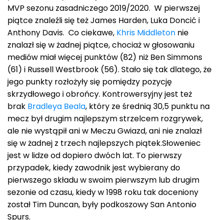
MVP sezonu zasadniczego 2019/2020. W pierwszej
piątce znaleźli się też James Harden, Luka Doncić i
Anthony Davis. Co ciekawe,
Khris Middleton
nie
znalazł się w żadnej piątce, chociaż w głosowaniu
mediów miał więcej punktów (82) niż Ben Simmons
(61) i Russell Westbrook (56). Stało się tak dlatego, że
jego punkty rozłożyły się pomiędzy pozycję
skrzydłowego i obrońcy. Kontrowersyjny jest też
brak
Bradleya Beala
, który ze średnią 30,5 punktu na
mecz był drugim najlepszym strzelcem rozgrywek,
ale nie wystąpił ani w Meczu Gwiazd, ani nie znalazł
się w żadnej z trzech najlepszych piątek.Słoweniec
jest w lidze od dopiero dwóch lat. To pierwszy
przypadek, kiedy zawodnik jest wybierany do
pierwszego składu w swoim pierwszym lub drugim
sezonie od czasu, kiedy w 1998 roku tak doceniony
został Tim Duncan, były podkoszowy San Antonio
Spurs.