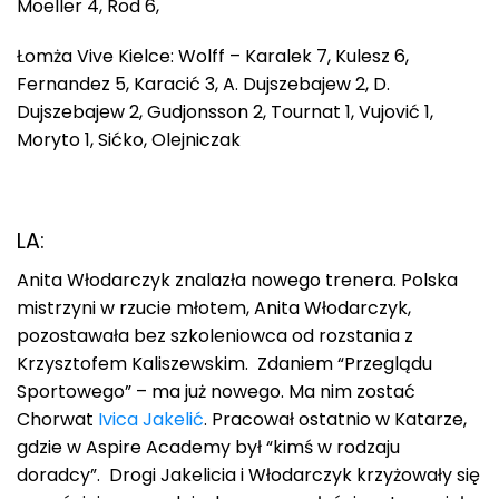
Moeller 4, Rod 6,
Łomża Vive Kielce: Wolff – Karalek 7, Kulesz 6,
Fernandez 5, Karacić 3, A. Dujszebajew 2, D.
Dujszebajew 2, Gudjonsson 2, Tournat 1, Vujović 1,
Moryto 1, Sićko, Olejniczak
LA:
Anita Włodarczyk znalazła nowego trenera. Polska
mistrzyni w rzucie młotem, Anita Włodarczyk,
pozostawała bez szkoleniowca od rozstania z
Krzysztofem Kaliszewskim. Zdaniem “Przeglądu
Sportowego” – ma już nowego. Ma nim zostać
Chorwat
Ivica Jakelić
. Pracował ostatnio w Katarze,
gdzie w Aspire Academy był “kimś w rodzaju
doradcy”. Drogi Jakelicia i Włodarczyk krzyżowały się