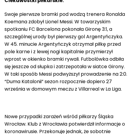
Ciekawostki piłkarskie:
Swoje pierwsze bramki pod wodzą trenera Ronalda
Koemana zdobył Lionel Messi. W towarzyskim
spotkaniu FC Barcelona pokonała Gironę 3:1, a
szczególnej urody był pierwszy gol Argentyńczyka.
W 45. minucie Argentyńczyk otrzymał piłkę przed
pole karne i z lewej nogi kapitalnie przymierzył
wprost w okienko bramki rywali. Futbolówka odbiła
się jeszcze od słupka i zatrzepotała w siatce Girony.
W taki sposób Messi podwyższył prowadzenie na 2:0.
“Duma Katalonii” sezon rozpocznie dopiero 27
września w domowym meczu z Villarreal w La Liga.
Nowe przypadki zarażeń wśród piłkarzy Śląska
Wrocław. Klub z Wrocławia potwierdził informacje o
koronawirusie. Przekonuje jednak, że sobotnie