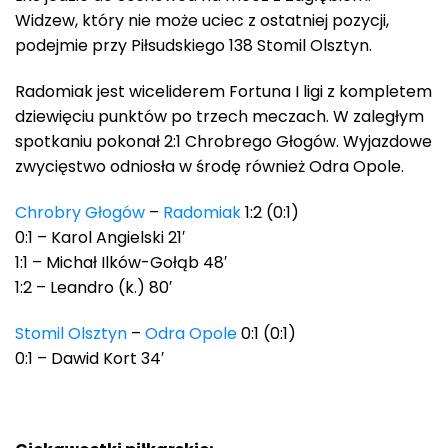
Widzew, który nie może uciec z ostatniej pozycji,
podejmie przy Piłsudskiego 138 Stomil Olsztyn.
Radomiak jest wiceliderem Fortuna I ligi z kompletem
dziewięciu punktów po trzech meczach. W zaległym
spotkaniu pokonał 2:1 Chrobrego Głogów. Wyjazdowe
zwycięstwo odniosła w środę również Odra Opole.
Chrobry Głogów
–
Radomiak
1:2 (0:1)
0:1 – Karol Angielski 21′
1:1 – Michał Ilków-Gołąb 48′
1:2 – Leandro (k.) 80′
Stomil Olsztyn
–
Odra Opole
0:1 (0:1)
0:1 – Dawid Kort 34′