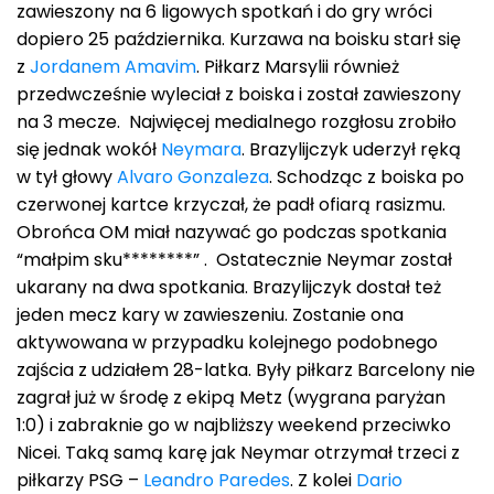
zawieszony na 6 ligowych spotkań i do gry wróci
dopiero 25 października. Kurzawa na boisku starł się
z
Jordanem Amavim
. Piłkarz Marsylii również
przedwcześnie wyleciał z boiska i został zawieszony
na 3 mecze. Najwięcej medialnego rozgłosu zrobiło
się jednak wokół
Neymara
. Brazylijczyk uderzył ręką
w tył głowy
Alvaro Gonzaleza
. Schodząc z boiska po
czerwonej kartce krzyczał, że padł ofiarą rasizmu.
Obrońca OM miał nazywać go podczas spotkania
“małpim sku********” . Ostatecznie Neymar został
ukarany na dwa spotkania. Brazylijczyk dostał też
jeden mecz kary w zawieszeniu. Zostanie ona
aktywowana w przypadku kolejnego podobnego
zajścia z udziałem 28-latka. Były piłkarz Barcelony nie
zagrał już w środę z ekipą Metz (wygrana paryżan
1:0) i zabraknie go w najbliższy weekend przeciwko
Nicei. Taką samą karę jak Neymar otrzymał trzeci z
piłkarzy PSG –
Leandro Paredes
. Z kolei
Dario