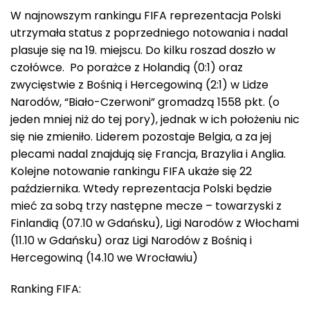
W najnowszym rankingu FIFA reprezentacja Polski
utrzymała status z poprzedniego notowania i nadal
plasuje się na 19. miejscu. Do kilku roszad doszło w
czołówce. Po porażce z Holandią (0:1) oraz
zwycięstwie z Bośnią i Hercegowiną (2:1) w Lidze
Narodów, “Biało-Czerwoni” gromadzą 1558 pkt. (o
jeden mniej niż do tej pory), jednak w ich położeniu nic
się nie zmieniło. Liderem pozostaje Belgia, a za jej
plecami nadal znajdują się Francja, Brazylia i Anglia.
Kolejne notowanie rankingu FIFA ukaże się 22
października. Wtedy reprezentacja Polski będzie
mieć za sobą trzy następne mecze – towarzyski z
Finlandią (07.10 w Gdańsku), Ligi Narodów z Włochami
(11.10 w Gdańsku) oraz Ligi Narodów z Bośnią i
Hercegowiną (14.10 we Wrocławiu)
Ranking FIFA: