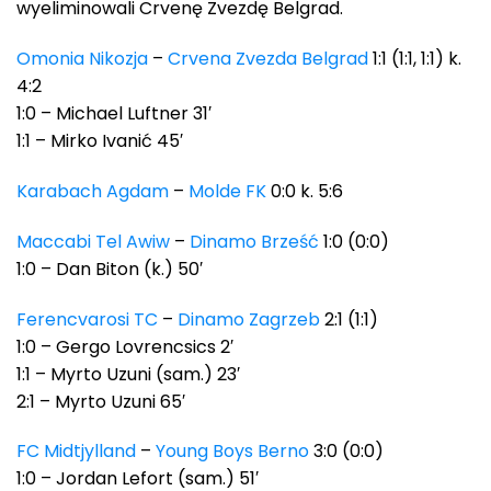
wyeliminowali Crvenę Zvezdę Belgrad.
Omonia Nikozja
–
Crvena Zvezda Belgrad
1:1 (1:1, 1:1) k.
4:2
1:0 – Michael Luftner 31′
1:1 – Mirko Ivanić 45′
Karabach Agdam
–
Molde FK
0:0 k. 5:6
Maccabi Tel Awiw
–
Dinamo Brześć
1:0 (0:0)
1:0 – Dan Biton (k.) 50′
Ferencvarosi TC
–
Dinamo Zagrzeb
2:1 (1:1)
1:0 – Gergo Lovrencsics 2′
1:1 – Myrto Uzuni (sam.) 23′
2:1 – Myrto Uzuni 65′
FC Midtjylland
–
Young Boys Berno
3:0 (0:0)
1:0 – Jordan Lefort (sam.) 51′