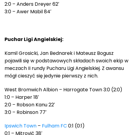
2:0 – Anders Dreyer 62′
3:0 – Awer Mabil 84′
Puchar Ligi Angielskiej:
Kamil Grosicki, Jan Bednarek i Mateusz Bogusz
pojawili się w podstawowych składach swoich ekip w
meczach II rundy Pucharu Ligi Angielskiej. Z awansu
mógł cieszyć się jedynie pierwszy z nich.
West Bromwich Albion – Harrogate Town 3:0 (2:0)
1:0 – Harper 18′
2:0 – Robson Kanu 22′
3:0 – Robinson 77′
Ipswich Town
–
Fulham FC
0:1 (0:1)
0:1 – Mitrović 38′