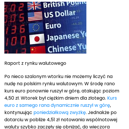
Raport z rynku walutowego
Po nieco szalonym wtorku nie możemy liczyć na
nudę na polskim rynku walutowym. W środę rano
kurs euro ponownie ruszył w górę, atakując poziom
4,50 zł. Wtorek był ciężkim dniem dla złotego.
Kurs
euro z samego rana dynamicznie ruszył w górę
,
kontynuując
poniedziałkową zwyżkę
. Jednakże po
dotarciu w pobliże 4,51 zł notowania wspólnotowej
waluty szybko zaczęły się obniżać, do wieczora