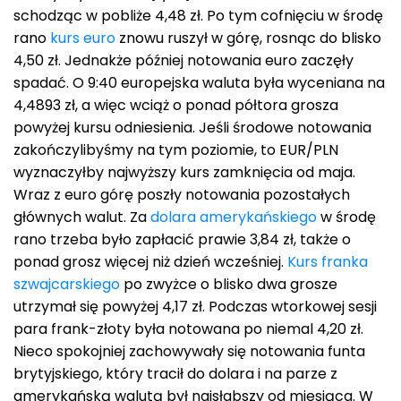
schodząc w pobliże 4,48 zł. Po tym cofnięciu w środę
rano
kurs euro
znowu ruszył w górę, rosnąc do blisko
4,50 zł. Jednakże później notowania euro zaczęły
spadać. O 9:40 europejska waluta była wyceniana na
4,4893 zł, a więc wciąż o ponad półtora grosza
powyżej kursu odniesienia. Jeśli środowe notowania
zakończylibyśmy na tym poziomie, to EUR/PLN
wyznaczyłby najwyższy kurs zamknięcia od maja.
Wraz z euro górę poszły notowania pozostałych
głównych walut. Za
dolara amerykańskiego
w środę
rano trzeba było zapłacić prawie 3,84 zł, także o
ponad grosz więcej niż dzień wcześniej.
Kurs franka
szwajcarskiego
po zwyżce o blisko dwa grosze
utrzymał się powyżej 4,17 zł. Podczas wtorkowej sesji
para frank-złoty była notowana po niemal 4,20 zł.
Nieco spokojniej zachowywały się notowania funta
brytyjskiego, który tracił do dolara i na parze z
amerykańską walutą był najsłabszy od miesiąca. W