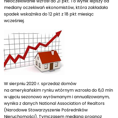
nieoczekiwanie wzrósł do 21 pkt. To wynik lepszy od
mediany oczekiwań ekonomistów, która zakładała
spadek wskaźnika do 12 pkt z 18 pkt miesiąc
wcześniej.
W sierpniu 2020 r. sprzedaż domów
na amerykańskim rynku wtórnym wzrosła do 6,0 mln
w ujęciu sezonowo wyrównanym i annualizowanym,
wynika z danych National Association of Realtors
(Narodowe Stowarzyszenie Pośredników
Nieruchomości). Tymczasem mediana prognoz