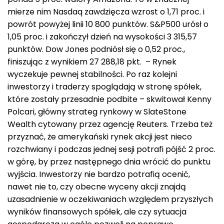
mierze nim Nasdaq zawdzięcza wzrost o 1,71 proc. i
powrót powyżej linii 10 800 punktów. S&P500 urósł o
1,05 proc. i zakończył dzień na wysokości 3 315,57
punktów. Dow Jones podniósł się o 0,52 proc.,
finiszując z wynikiem 27 288,18 pkt. – Rynek
wyczekuje pewnej stabilności. Po raz kolejni
inwestorzy i traderzy spoglądają w stronę spółek,
które zostały przesadnie podbite – skwitował Kenny
Polcari, główny strateg rynkowy w SlateStone
Wealth cytowany przez agencję Reuters. Trzeba też
przyznać, że amerykański rynek akcji jest nieco
rozchwiany i podczas jednej sesji potrafi pójść 2 proc.
w górę, by przez następnego dnia wrócić do punktu
wyjścia. Inwestorzy nie bardzo potrafią ocenić,
nawet nie to, czy obecne wyceny akcji znajdą
uzasadnienie w oczekiwaniach względem przyszłych
wyników finansowych spółek, ale czy sytuacja