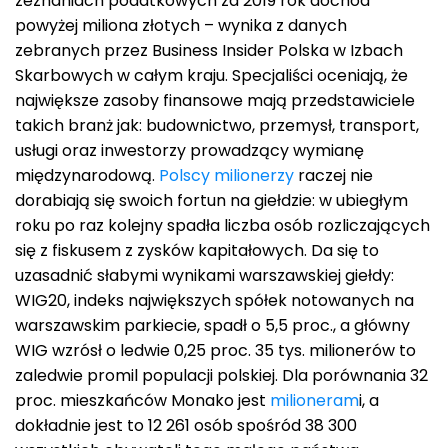
zeznaniach podatkowych za 2019 rok dochód
powyżej miliona złotych – wynika z danych
zebranych przez Business Insider Polska w Izbach
Skarbowych w całym kraju. Specjaliści oceniają, że
największe zasoby finansowe mają przedstawiciele
takich branż jak: budownictwo, przemysł, transport,
usługi oraz inwestorzy prowadzący wymianę
międzynarodową.
Polscy milionerzy
raczej nie
dorabiają się swoich fortun na giełdzie: w ubiegłym
roku po raz kolejny spadła liczba osób rozliczających
się z fiskusem z zysków kapitałowych. Da się to
uzasadnić słabymi wynikami warszawskiej giełdy:
WIG20, indeks największych spółek notowanych na
warszawskim parkiecie, spadł o 5,5 proc., a główny
WIG wzrósł o ledwie 0,25 proc. 35 tys. milionerów to
zaledwie promil populacji polskiej. Dla porównania 32
proc. mieszkańców Monako jest
milioneram
i, a
dokładnie jest to 12 261 osób spośród 38 300