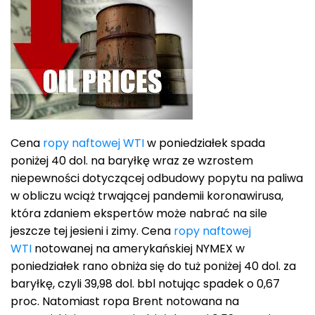
Cena
ropy naftowej WTI
w poniedziałek spada
poniżej 40 dol. na baryłkę wraz ze wzrostem
niepewności dotyczącej odbudowy popytu na paliwa
w obliczu wciąż trwającej pandemii koronawirusa,
która zdaniem ekspertów może nabrać na sile
jeszcze tej jesieni i zimy. Cena
ropy naftowej
WTI
notowanej na amerykańskiej NYMEX w
poniedziałek rano obniża się do tuż poniżej 40 dol. za
baryłkę, czyli 39,98 dol. bbl notując spadek o 0,67
proc. Natomiast ropa Brent notowana na