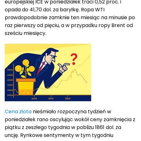
europejskiej ICE w poniedziałek traci 0,52 proc. i
opada do 41,70 dol. za baryłkę. Ropa WTI
prawdopodobnie zamknie ten miesiąc na minusie po
raz pierwszy od pięciu, a w przypadku ropy Brent od
sześciu miesięcy.
Cena złota
nieśmiało rozpoczyna tydzień w
poniedziałek rano oscylując wokół ceny zamknięcia z
piątku z zeszłego tygodnia w pobliżu 1861 dol. za
uncję. Rynkowe sentymenty w tym tygodniu