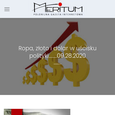
Skip
to
content
Ropa, złoto i dolar w uścisku
polityki……..09.28.2020