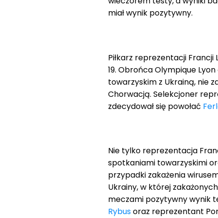
wieczorem testy, a wyniki b
miał wynik pozytywny.
Piłkarz reprezentacji Francj
19. Obrońca Olympique Lyo
towarzyskim z Ukrainą, nie z
Chorwacją. Selekcjoner repre
zdecydował się powołać
Fer
Nie tylko reprezentacja Fran
spotkaniami towarzyskimi or
przypadki zakażenia wirusem 
Ukrainy, w której zakażonych
meczami pozytywny wynik tes
Rybus
oraz reprezentant Por