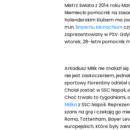
Mistrz świata z 2014 roku Mari
Niemiecki pomocnik na zasad
holenderskim klubem ma zwi
m.in.
Bayernu Monachium
cz
zaprezentowany w PSV. Gdyby
wtorek, 28-letni pomocnik m
Arkadiusz Milik nie znalazł si
nie jest zaskoczeniem, jedna
sportowy Fiorentiny odniósł s
Chciał zostać w SSC Napoli,
Choć trwało to tygodniami, o
Milika
z SSC Napoli. Reprezen
szans na grę i czekają go mi
Roma, Tottenham, Bayer Lever
europejskich, które były za