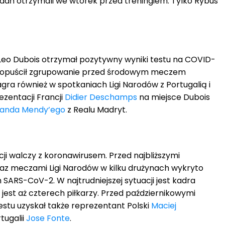
adań otrzymali we wtorek przed treningiem. Tylko Rybus
i Leo Dubois otrzymał pozytywny wyniki testu na COVID-
n opuścił zgrupowanie przed środowym meczem
agra również w spotkaniach Ligi Narodów z Portugalią i
zentacji Francji
Didier Deschamps
na miejsce Dubois
landa Mendy’ego
z Realu Madryt.
cji walczy z koronawirusem. Przed najbliższymi
az meczami Ligi Narodów w kilku drużynach wykryto
SARS-CoV-2. W najtrudniejszej sytuacji jest kadra
 jest aż czterech piłkarzy. Przed październikowymi
tu uzyskał także reprezentant Polski
Maciej
tugalii
Jose Fonte
.