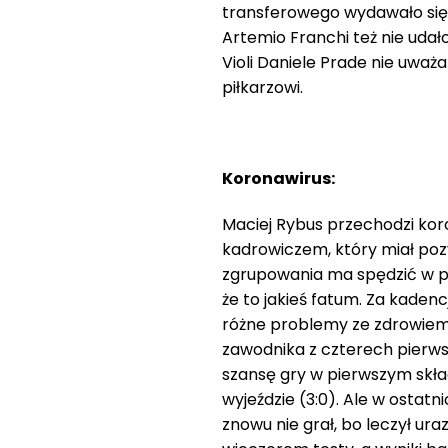
transferowego wydawało się,
Artemio Franchi też nie uda
Violi Daniele Prade nie uważ
piłkarzowi.
Koronawirus:
Maciej Rybus przechodzi kor
kadrowiczem, który miał pozy
zgrupowania ma spędzić w 
że to jakieś fatum. Za kaden
różne problemy ze zdrowiem.
zawodnika z czterech pierws
szansę gry w pierwszym skład
wyjeździe (3:0). Ale w ostatn
znowu nie grał, bo leczył ur