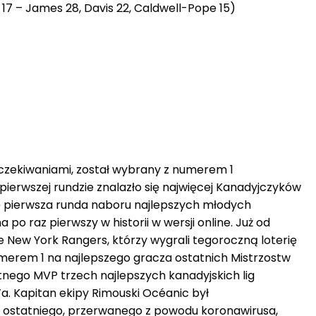
n 17 – James 28, Davis 22, Caldwell-Pope 15)
 oczekiwaniami, został wybrany z numerem 1
ierwszej rundzie znalazło się najwięcej Kanadyjczyków
się pierwsza runda naboru najlepszych młodych
o raz pierwszy w historii w wersji online. Już od
że New York Rangers, którzy wygrali tegoroczną loterię
umerem 1 na najlepszego gracza ostatnich Mistrzostw
tnego MVP trzech najlepszych kanadyjskich lig
e’a. Kapitan ekipy Rimouski Océanic był
 ostatniego, przerwanego z powodu koronawirusa,