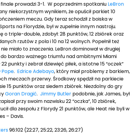
m finale prowadzi 3-1. W poprzednim spotkaniu
LeBron
wany niekorzystnym wynikiem, że opuścił parkiet 10
ończeniem meczu. Gdy teraz schodził z boiska w
ports na Florydzie, był w zupełnie innym nastroju.
ę o triple-double, zdobył: 28 punktów, 12 zbiórek oraz
danych rzutów z pola i 10 na 12 wolnych. Popełnił też
e nie miało to znaczenia. LeBron dominował w drugiej
s do bardzo ważnego triumfu nad ambitnymi Miami
 22 punkty i zebrał dziewięć piłek, a istotne 15 “oczek”
l-Pope
.
Edrice Adebayo
, który miał problemy z barkiem,
óch meczach przerwy. Środkowy spędził na parkiecie
sie 15 punktów oraz siedem zbiórek. Niezdolny do gry
ący
Goran Dragić
.
Jimmy Butler
podobnie, jak James, był
 zapisał przy swoim nazwisku 22 “oczka”, 10 zbiórek,
ucił dla zespołu z Florydy 21 punktów, ale Heat nie byli w
s – Davis.
kers
96:102 (22:27, 25:22, 23:26, 26:27)