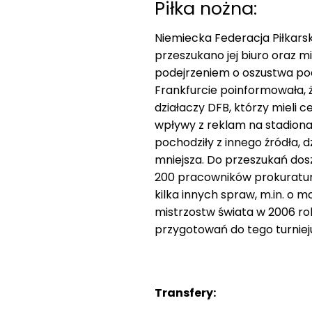
Piłka nożna:
Niemiecka Federacja Piłkarsk
przeszukano jej biuro oraz m
podejrzeniem o oszustwa pod
Frankfurcie poinformowała, 
działaczy DFB, którzy mieli 
wpływy z reklam na stadiona
pochodziły z innego źródła,
mniejsza. Do przeszukań doszł
200 pracowników prokuratury
kilka innych spraw, m.in. o
mistrzostw świata w 2006 r
przygotowań do tego turniej
Transfery: