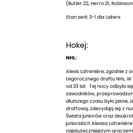
(Butler 22, Herro 21, Robinso
Stan serii: 3-1 dla Lakers
Hokej:
NHL:
Alexis Lafrenière, zgodnie z
tegorocznego draftu NHL. W p
od 33 lat. Tej nocy odbyła 
zawodników, przeprowadzona p
dłuższego czasu było jasne, 
draftową, zdecydują się z n
Świata juniorów oraz dwukro
juniorskich Alexisa Lafrenièr
najskuteczniejszym graczem