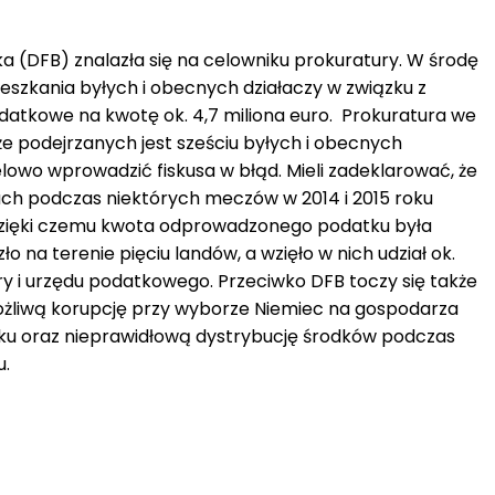
a (DFB) znalazła się na celowniku prokuratury. W środę
ieszkania byłych i obecnych działaczy w związku z
atkowe na kwotę ok. 4,7 miliona euro. Prokuratura we
że podejrzanych jest sześciu byłych i obecnych
celowo wprowadzić fiskusa w błąd. Mieli zadeklarować, że
ch podczas niektórych meczów w 2014 i 2015 roku
 dzięki czemu kwota odprowadzonego podatku była
o na terenie pięciu landów, a wzięło w nich udział ok.
 i urzędu podatkowego. Przeciwko DFB toczy się także
 możliwą korupcję przy wyborze Niemiec na gospodarza
oku oraz nieprawidłową dystrybucję środków podczas
u.