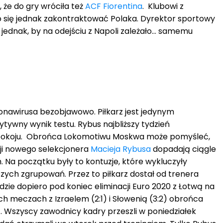
 że do gry wróciła też
ACF Fiorentina
. Klubowi z
ło się jednak zakontraktować Polaka. Dyrektor sportowy
a jednak, by na odejściu z Napoli zależało… samemu
onawirusa bezobjawowo. Piłkarz jest jedynym
tywny wynik testu. Rybus najbliższy tydzień
pokoju. Obrońca Lokomotiwu Moskwa może pomyśleć,
cji nowego selekcjonera
Macieja Rybusa
dopadają ciągle
 Na początku były to kontuzje, które wykluczyły
zych zgrupowań. Przez to piłkarz dostał od trenera
zie dopiero pod koniec eliminacji Euro 2020 z Łotwą na
ich meczach z Izraelem (2:1) i Słowenią (3:2) obrońca
az. Wszyscy zawodnicy kadry przeszli w poniedziałek