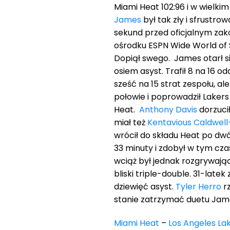
Miami Heat 102:96 i w wielki
James
był tak zły i sfrustro
sekund przed oficjalnym zak
ośrodku ESPN Wide World of S
Dopiął swego. James otarł si
osiem asyst. Trafił 8 na 16 od
sześć na 15 strat zespołu, al
połowie i poprowadził Laker
Heat.
Anthony Davis
dorzucił
miał też
Kentavious Caldwel
wrócił do składu Heat po dw
33 minuty i zdobył w tym cza
wciąż był jednak rozgrywaj
bliski triple-double. 31-latek
dziewięć asyst.
Tyler Herro
rz
stanie zatrzymać duetu Jame
Miami Heat
–
Los Angeles La