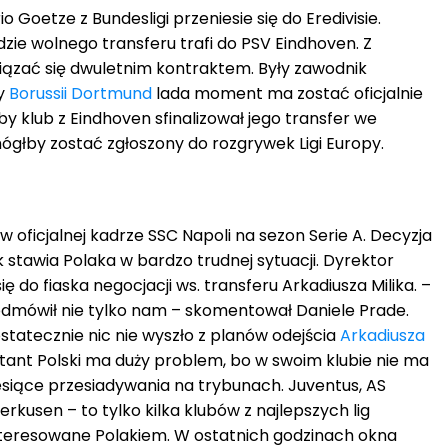
o Goetze z Bundesligi przeniesie się do Eredivisie.
zie wolnego transferu trafi do PSV Eindhoven. Z
ązać się dwuletnim kontraktem. Były zawodnik
y
Borussii Dortmund
lada moment ma zostać oficjalnie
 klub z Eindhoven sfinalizował jego transfer we
ógłby zostać zgłoszony do rozgrywek Ligi Europy.
ę w oficjalnej kadrze SSC Napoli na sezon Serie A. Decyzja
k stawia Polaka w bardzo trudnej sytuacji. Dyrektor
ię do fiaska negocjacji ws. transferu Arkadiusza Milika. –
 odmówił nie tylko nam – skomentował Daniele Prade.
statecznie nic nie wyszło z planów odejścia
Arkadiusza
tant Polski ma duży problem, bo w swoim klubie nie ma
esiące przesiadywania na trybunach. Juventus, AS
kusen – to tylko kilka klubów z najlepszych lig
interesowane Polakiem. W ostatnich godzinach okna