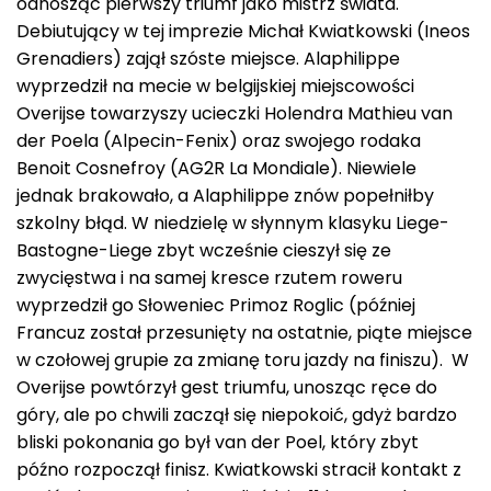
odnosząc pierwszy triumf jako mistrz świata.
Debiutujący w tej imprezie Michał Kwiatkowski (Ineos
Grenadiers) zajął szóste miejsce. Alaphilippe
wyprzedził na mecie w belgijskiej miejscowości
Overijse towarzyszy ucieczki Holendra Mathieu van
der Poela (Alpecin-Fenix) oraz swojego rodaka
Benoit Cosnefroy (AG2R La Mondiale). Niewiele
jednak brakowało, a Alaphilippe znów popełniłby
szkolny błąd. W niedzielę w słynnym klasyku Liege-
Bastogne-Liege zbyt wcześnie cieszył się ze
zwycięstwa i na samej kresce rzutem roweru
wyprzedził go Słoweniec Primoz Roglic (później
Francuz został przesunięty na ostatnie, piąte miejsce
w czołowej grupie za zmianę toru jazdy na finiszu). W
Overijse powtórzył gest triumfu, unosząc ręce do
góry, ale po chwili zaczął się niepokoić, gdyż bardzo
bliski pokonania go był van der Poel, który zbyt
późno rozpoczął finisz. Kwiatkowski stracił kontakt z