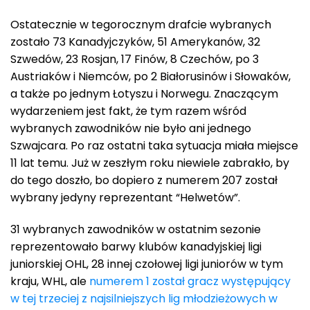
Ostatecznie w tegorocznym drafcie wybranych
zostało 73 Kanadyjczyków, 51 Amerykanów, 32
Szwedów, 23 Rosjan, 17 Finów, 8 Czechów, po 3
Austriaków i Niemców, po 2 Białorusinów i Słowaków,
a także po jednym Łotyszu i Norwegu. Znaczącym
wydarzeniem jest fakt, że tym razem wśród
wybranych zawodników nie było ani jednego
Szwajcara. Po raz ostatni taka sytuacja miała miejsce
11 lat temu. Już w zeszłym roku niewiele zabrakło, by
do tego doszło, bo dopiero z numerem 207 został
wybrany jedyny reprezentant “Helwetów”.
31 wybranych zawodników w ostatnim sezonie
reprezentowało barwy klubów kanadyjskiej ligi
juniorskiej OHL, 28 innej czołowej ligi juniorów w tym
kraju, WHL, ale
numerem 1 został gracz występujący
w tej trzeciej z najsilniejszych lig młodzieżowych w