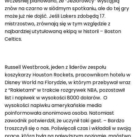
Wcześniej planowano, że “Jeziorowcy” wystąpią
znów na czarno w siódmym spotkaniu, ale do tej gry
może już nie dojść. Jeśli Lakers zdobędą 17.
mistrzostwo, zrównają się w tym względzie z
najbardziej utytułowaną ekipą w historii – Boston
Celtics.
Russell Westbrook, jeden z liderów zespołu
koszykarzy Houston Rockets, pracownikom hotelu w
Disney World na Florydzie, w którym przebywał wraz
z “Rakietami” w trakcie rozgrywek NBA, pozostawił
list i napiwek w wysokości 8000 dolarów. O
wysokości napiwku amerykańskie media
poinformowała anonimowa osoba. Natomiast
zawodnik potwierdził, że uczynił taki gest. – Bardzo
troszczyli się o nas. Poświęcali czas i wkładali w swoją
pracę, która była na najwyższym poziomie, mnóstwo