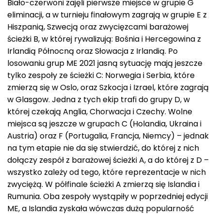
Biało-czerwoni zajęli pierwsze miejsce w grupie G
eliminacji, a w turnieju finałowym zagrają w grupie E z
Hiszpanią, Szwecją oraz zwycięzcami barażowej
ścieżki B, w której rywalizują: Bośnia i Hercegowina z
Irlandią Północną oraz Słowacja z Irlandią. Po
losowaniu grup ME 2021 jasną sytuację mają jeszcze
tylko zespoły ze ścieżki C: Norwegia i Serbia, które
zmierzą się w Oslo, oraz Szkocja i Izrael, które zagrają
w Glasgow. Jedna z tych ekip trafi do grupy D, w
której czekają Anglia, Chorwacja i Czechy. Wolne
miejsca są jeszcze w grupach C (Holandia, Ukraina i
Austria) oraz F (Portugalia, Francja, Niemcy) – jednak
na tym etapie nie da się stwierdzić, do której z nich
dołączy zespół z barażowej ścieżki A, a do której z D –
wszystko zależy od tego, które reprezentacje w nich
zwyciężą. W półfinale ścieżki A zmierzą się Islandia i
Rumunia. Oba zespoły wystąpiły w poprzedniej edycji
ME, a Islandia zyskała wówczas dużą popularność