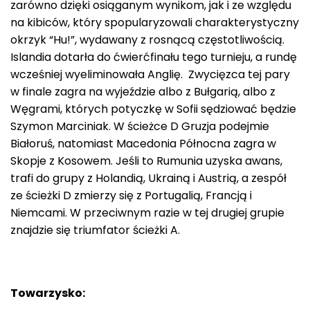
zarówno dzięki osiąganym wynikom, jak i ze względu
na kibiców, który spopularyzowali charakterystyczny
okrzyk “Hu!”, wydawany z rosnącą częstotliwością.
Islandia dotarła do ćwierćfinału tego turnieju, a rundę
wcześniej wyeliminowała Anglię. Zwycięzca tej pary
w finale zagra na wyjeździe albo z Bułgarią, albo z
Węgrami, których potyczkę w Sofii sędziować będzie
Szymon Marciniak. W ścieżce D Gruzja podejmie
Białoruś, natomiast Macedonia Północna zagra w
Skopje z Kosowem. Jeśli to Rumunia uzyska awans,
trafi do grupy z Holandią, Ukrainą i Austrią, a zespół
ze ścieżki D zmierzy się z Portugalią, Francją i
Niemcami. W przeciwnym razie w tej drugiej grupie
znajdzie się triumfator ścieżki A.
Towarzysko: