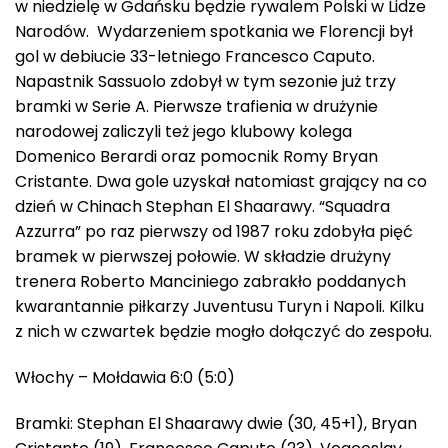
w niedzielę w Gdańsku będzie rywalem Polski w Lidze
Narodów. Wydarzeniem spotkania we Florencji był
gol w debiucie 33-letniego Francesco Caputo.
Napastnik Sassuolo zdobył w tym sezonie już trzy
bramki w Serie A. Pierwsze trafienia w drużynie
narodowej zaliczyli też jego klubowy kolega
Domenico Berardi oraz pomocnik Romy Bryan
Cristante. Dwa gole uzyskał natomiast grający na co
dzień w Chinach Stephan El Shaarawy. “Squadra
Azzurra” po raz pierwszy od 1987 roku zdobyła pięć
bramek w pierwszej połowie. W składzie drużyny
trenera Roberto Manciniego zabrakło poddanych
kwarantannie piłkarzy Juventusu Turyn i Napoli. Kilku
z nich w czwartek będzie mogło dołączyć do zespołu.
Włochy – Mołdawia 6:0 (5:0)
Bramki: Stephan El Shaarawy dwie (30, 45+1), Bryan