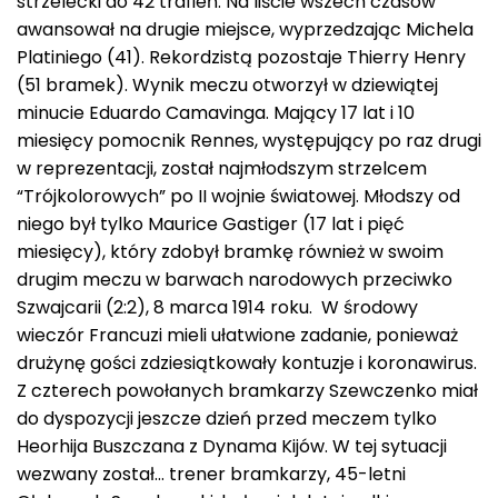
strzelecki do 42 trafień. Na liście wszech czasów
awansował na drugie miejsce, wyprzedzając Michela
Platiniego (41). Rekordzistą pozostaje Thierry Henry
(51 bramek). Wynik meczu otworzył w dziewiątej
minucie Eduardo Camavinga. Mający 17 lat i 10
miesięcy pomocnik Rennes, występujący po raz drugi
w reprezentacji, został najmłodszym strzelcem
“Trójkolorowych” po II wojnie światowej. Młodszy od
niego był tylko Maurice Gastiger (17 lat i pięć
miesięcy), który zdobył bramkę również w swoim
drugim meczu w barwach narodowych przeciwko
Szwajcarii (2:2), 8 marca 1914 roku. W środowy
wieczór Francuzi mieli ułatwione zadanie, ponieważ
drużynę gości zdziesiątkowały kontuzje i koronawirus.
Z czterech powołanych bramkarzy Szewczenko miał
do dyspozycji jeszcze dzień przed meczem tylko
Heorhija Buszczana z Dynama Kijów. W tej sytuacji
wezwany został… trener bramkarzy, 45-letni