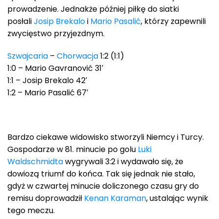
prowadzenie. Jednakże później piłkę do siatki
posłali
Josip Brekalo
i
Mario Pasalić
, którzy zapewnili
zwycięstwo przyjezdnym.
Szwajcaria
–
Chorwacja
1:2 (1:1)
1:0 – Mario Gavranović 31′
1:1 – Josip Brekalo 42′
1:2 – Mario Pasalić 67′
Bardzo ciekawe widowisko stworzyli Niemcy i Turcy.
Gospodarze w 81. minucie po golu
Luki
Waldschmidta
wygrywali 3:2 i wydawało się, że
dowiozą triumf do końca. Tak się jednak nie stało,
gdyż w czwartej minucie doliczonego czasu gry do
remisu doprowadził
Kenan Karaman
, ustalając wynik
tego meczu.