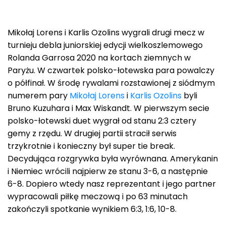
Mikołaj Lorens i Karlis Ozolins wygrali drugi mecz w
turnieju debla juniorskiej edycji wielkoszlemowego
Rolanda Garrosa 2020 na kortach ziemnych w
Paryżu. W czwartek polsko-łotewska para powalczy
o półfinał. W środę rywalami rozstawionej z siódmym
numerem pary
Mikołaj Lorens
i
Karlis Ozolins
byli
Bruno Kuzuhara i Max Wiskandt. W pierwszym secie
polsko-łotewski duet wygrał od stanu 2:3 cztery
gemy z rzędu. W drugiej partii stracił serwis
trzykrotnie i konieczny był super tie break.
Decydująca rozgrywka była wyrównana. Amerykanin
i Niemiec wrócili najpierw ze stanu 3-6, a następnie
6-8. Dopiero wtedy nasz reprezentant i jego partner
wypracowali piłkę meczową i po 63 minutach
zakończyli spotkanie wynikiem 6:3, 1:6, 10-8.