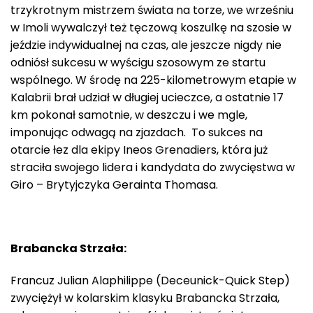
trzykrotnym mistrzem świata na torze, we wrześniu
w Imoli wywalczył też tęczową koszulkę na szosie w
jeździe indywidualnej na czas, ale jeszcze nigdy nie
odniósł sukcesu w wyścigu szosowym ze startu
wspólnego. W środę na 225-kilometrowym etapie w
Kalabrii brał udział w długiej ucieczce, a ostatnie 17
km pokonał samotnie, w deszczu i we mgle,
imponując odwagą na zjazdach. To sukces na
otarcie łez dla ekipy Ineos Grenadiers, która już
straciła swojego lidera i kandydata do zwycięstwa w
Giro – Brytyjczyka Gerainta Thomasa.
Brabancka Strzała:
Francuz Julian Alaphilippe (Deceunick-Quick Step)
zwyciężył w kolarskim klasyku Brabancka Strzała,