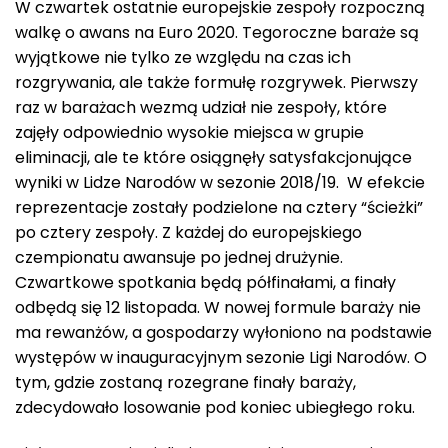
W czwartek ostatnie europejskie zespoły rozpoczną
walkę o awans na Euro 2020. Tegoroczne baraże są
wyjątkowe nie tylko ze względu na czas ich
rozgrywania, ale także formułę rozgrywek. Pierwszy
raz w barażach wezmą udział nie zespoły, które
zajęły odpowiednio wysokie miejsca w grupie
eliminacji, ale te które osiągnęły satysfakcjonujące
wyniki w Lidze Narodów w sezonie 2018/19. W efekcie
reprezentacje zostały podzielone na cztery “ścieżki”
po cztery zespoły. Z każdej do europejskiego
czempionatu awansuje po jednej drużynie.
Czwartkowe spotkania będą półfinałami, a finały
odbędą się 12 listopada. W nowej formule baraży nie
ma rewanżów, a gospodarzy wyłoniono na podstawie
występów w inauguracyjnym sezonie Ligi Narodów. O
tym, gdzie zostaną rozegrane finały baraży,
zdecydowało losowanie pod koniec ubiegłego roku.