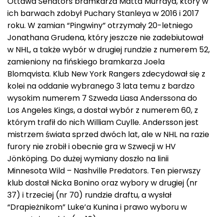
Ottawa Senators bramkarza Matta Murraya, który w
ich barwach zdobył Puchary Stanleya w 2016 i 2017
roku. W zamian “Pingwiny” otrzymały 20-letniego
Jonathana Grudena, który jeszcze nie zadebiutował
w NHL, a także wybór w drugiej rundzie z numerem 52,
zamieniony na fińskiego bramkarza Joela
Blomqvista. Klub New York Rangers zdecydował się z
kolei na oddanie wybranego 3 lata temu z bardzo
wysokim numerem 7 Szweda Liasa Anderssona do
Los Angeles Kings, a dostał wybór z numerem 60, z
którym trafił do nich William Cuylle. Andersson jest
mistrzem świata sprzed dwóch lat, ale w NHL na razie
furory nie zrobił i obecnie gra w Szwecji w HV
Jönköping. Do dużej wymiany doszło na linii
Minnesota Wild – Nashville Predators. Ten pierwszy
klub dostał Nicka Bonino oraz wybory w drugiej (nr
37) i trzeciej (nr 70) rundzie draftu, a wysłał
“Drapieżnikom” Luke’a Kunina i prawo wyboru w