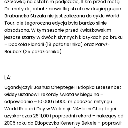
czołówką na ostatnim podjeździe, 11 km przed metą.
Do mety dojechał z niewielką stratą w drugiej grupie.
Brabancka Strzała nie jest zaliczana do cyklu World
Tour, ale tegoroczna edycja była bardzo silnie
obsadzona. W tym sezonie przed Kwiatkowskim
jeszcze starty w dwóch słynnych klasykach po bruku
– Dookoła Flandrii (18 października) oraz Paryż-
Roubaix (25 października).
LA:
Ugandyjczyk Joshua Cheptegei i Etiopka Letesenbet
Gidey ustanowli rekordy świata w biegu na –
odpowiednio – 10 000 i 5000 m podczas mityngu
World Record Day w Walencji. 24-letni Cheptegei
uzyskał czas 26.11,00 i poprzedni rekord – należący od
2005 roku do Etiopczyka Kenenisy Bekele – poprawił