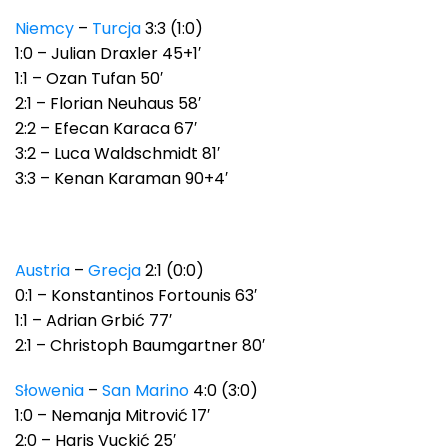
Niemcy
–
Turcja
3:3 (1:0)
1:0 – Julian Draxler 45+1′
1:1 – Ozan Tufan 50′
2:1 – Florian Neuhaus 58′
2:2 – Efecan Karaca 67′
3:2 – Luca Waldschmidt 81′
3:3 – Kenan Karaman 90+4′
Austria
–
Grecja
2:1 (0:0)
0:1 – Konstantinos Fortounis 63′
1:1 – Adrian Grbić 77′
2:1 – Christoph Baumgartner 80′
Słowenia
–
San Marino
4:0 (3:0)
1:0 – Nemanja Mitrović 17′
2:0 – Haris Vuckić 25′