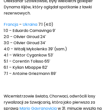
Ołeksandr Szowkowski, były wieloletni golkiper
Dynama Kijów, który oglądał spotkanie z ławki
rezerwowych.
Francja
–
Ukraina
7:1 (4:0)
1:0 – Eduardo Camavinga 9′
2:0 – Olivier Giroud 24′
3:0 – Olivier Giroud 34′
4:0 – Witalij Mykolenko 39′ (sam.)
4:1 – Wiktor Cygankow 53′
5:1 – Corentin Tolisso 65′
6:1 – Kylian Mbappe 82′
7:1 – Antoine Griezmann 89′
Wicemistrzowie świata, Chorwaci, odwrócili losy
rywalizacji ze Szwajcarią, która jako pierwsza za
sprawą
Mario Gavranovicia
w 31. minucie wyszła na