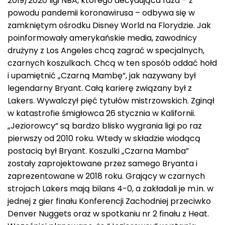
2019/2020 ligi NBA, którego decydująca faza – z
powodu pandemii koronawirusa – odbywa się w
zamkniętym ośrodku Disney World na Florydzie. Jak
poinformowały amerykańskie media, zawodnicy
drużyny z Los Angeles chcą zagrać w specjalnych,
czarnych koszulkach. Chcą w ten sposób oddać hołd
i upamiętnić „Czarną Mambę”, jak nazywany był
legendarny Bryant. Całą karierę związany był z
Lakers. Wywalczył pięć tytułów mistrzowskich. Zginął
w katastrofie śmigłowca 26 stycznia w Kalifornii.
„Jeziorowcy” są bardzo blisko wygrania ligi po raz
pierwszy od 2010 roku. Wtedy w składzie wiodącą
postacią był Bryant. Koszulki „Czarna Mamba”
zostały zaprojektowane przez samego Bryanta i
zaprezentowane w 2018 roku. Grający w czarnych
strojach Lakers mają bilans 4-0, a zakładali je m.in. w
jednej z gier finału Konferencji Zachodniej przeciwko
Denver Nuggets oraz w spotkaniu nr 2 finału z Heat.