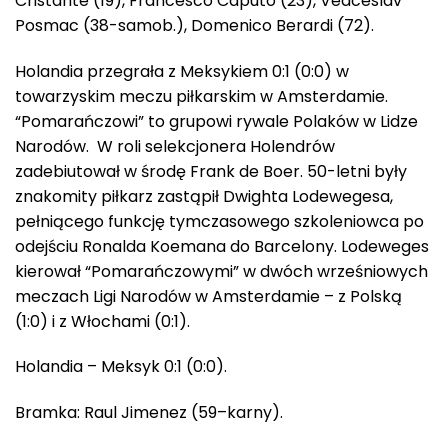
Cristante (19), Francesco Caputo (23), Veaceslav
Posmac (38-samob.), Domenico Berardi (72).
Holandia przegrała z Meksykiem 0:1 (0:0) w
towarzyskim meczu piłkarskim w Amsterdamie.
“Pomarańczowi” to grupowi rywale Polaków w Lidze
Narodów. W roli selekcjonera Holendrów
zadebiutował w środę Frank de Boer. 50-letni były
znakomity piłkarz zastąpił Dwighta Lodewegesa,
pełniącego funkcję tymczasowego szkoleniowca po
odejściu Ronalda Koemana do Barcelony. Lodeweges
kierował “Pomarańczowymi” w dwóch wrześniowych
meczach Ligi Narodów w Amsterdamie – z Polską
(1:0) i z Włochami (0:1).
Holandia – Meksyk 0:1 (0:0).
Bramka: Raul Jimenez (59–karny).