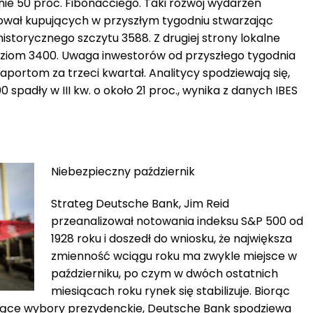
enie 50 proc. Fibonacciego. Taki rozwój wydarzeń
ował kupujących w przyszłym tygodniu stwarzając
historycznego szczytu 3588. Z drugiej strony lokalne
oziom 3400. Uwaga inwestorów od przyszłego tygodnia
portom za trzeci kwartał. Analitycy spodziewają się,
0 spadły w III kw. o około 21 proc., wynika z danych IBES
Niebezpieczny październik
Strateg Deutsche Bank, Jim Reid
przeanalizował notowania indeksu S&P 500 od
1928 roku i doszedł do wniosku, że największa
zmienność wciągu roku ma zwykle miejsce w
październiku, po czym w dwóch ostatnich
miesiącach roku rynek się stabilizuje. Biorąc
ące wybory prezydenckie, Deutsche Bank spodziewa