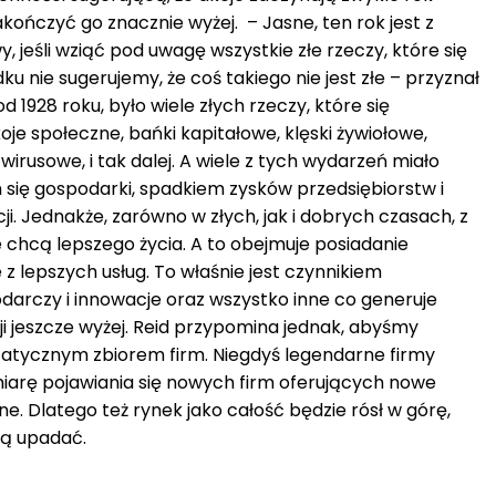
akończyć go znacznie wyżej. – Jasne, ten rok jest z
jeśli wziąć pod uwagę wszystkie złe rzeczy, które się
u nie sugerujemy, że coś takiego nie jest złe – przyznał
d 1928 roku, było wiele złych rzeczy, które się
oje społeczne, bańki kapitałowe, klęski żywiołowe,
irusowe, i tak dalej. A wiele z tych wydarzeń miało
 się gospodarki, spadkiem zysków przedsiębiorstw i
i. Jednakże, zarówno w złych, jak i dobrych czasach, z
 chcą lepszego życia. A to obejmuje posiadanie
 z lepszych usług. To właśnie jest czynnikiem
arczy i innowacje oraz wszystko inne co generuje
cji jeszcze wyżej. Reid przypomina jednak, abyśmy
t statycznym zbiorem firm. Niegdyś legendarne firmy
 miarę pojawiania się nowych firm oferujących nowe
ne. Dlatego też rynek jako całość będzie rósł w górę,
dą upadać.