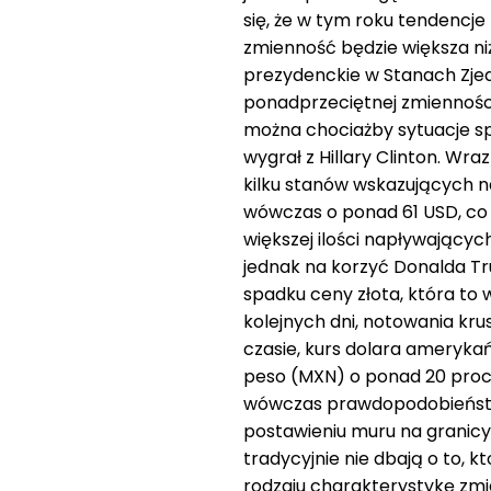
się, że w tym roku tendencje
zmienność będzie większa niż 
prezydenckie w Stanach Zje
ponadprzeciętnej zmienności
można chociażby sytuacje sp
wygrał z Hillary Clinton. W
kilku stanów wskazujących na
wówczas o ponad 61 USD, co s
większej ilości napływający
jednak na korzyć Donalda Tr
spadku ceny złota, która to 
kolejnych dni, notowania kr
czasie, kurs dolara ameryka
peso (MXN) o ponad 20 proc.
wówczas prawdopodobieństw
postawieniu muru na granicy 
tradycyjnie nie dbają o to,
rodzaju charakterystykę zmi