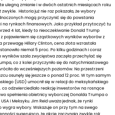
 te ulegną zmianie i w dwóch ostatnich miesiącach roku
zwykle. Historia już nie raz pokazała, że wybory
dnoczonych mogą przyczynić się do powstania
 na rynkach finansowych. Jako przykład przytoczyć tu
rzed 4 lat, kiedy to nieoczekiwanie Donald Trump
raz z pojawieniem się cząstkowych wyników wyborów z
 przewagę Hillary Clinton, cena złota wzrastała
tanowiło niemal 5 proc. Po kilku godzinach i coraz
ch wyników szala zwycięstwa zaczęła przechylać się
umpa, co z kolei przyczyniło się do natychmiastowego
wróciła do wcześniejszych poziomów. Na przestrzeni
uszcu osunęły się jeszcze o ponad 12 proc. W tym samym
ńskiego (USD) umocnił się w relacji do meksykańskiego
 co odzwierciedlało reakcję inwestorów na rosnące
o spełnienia obietnicy wyborczej Donalda Trumpa o
USA i Meksyku. Jim Reid uważa jednak, że rynki
 kto wygra wybory. Wskazuje on przy tym na swego
enności sugerującą, że akcje zaczynają zwykle rok