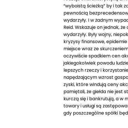
“wyboistą ścieżką” by i tak z
pewnością bezprecedensowy, 
wydarzyły. I w żadnym wypadk
Reid. Wskazuje on jednak, że o
wydarzyły. Były wojny, niepok
kryzysy finansowe, epidemie w
miejsce wraz ze skurczeniem
oczywiście spadkiem cen akcj
jakiegokolwiek powodu ludzie
lepszych rzeczy i korzystanie
napędzającym wzrost gospod
zyski, które windują ceny ak
pamiętali, że giełda nie jes
kurczą się i bankrutują, a w
towary i usługi są zastępowa
gdy poszczególne spółki bę