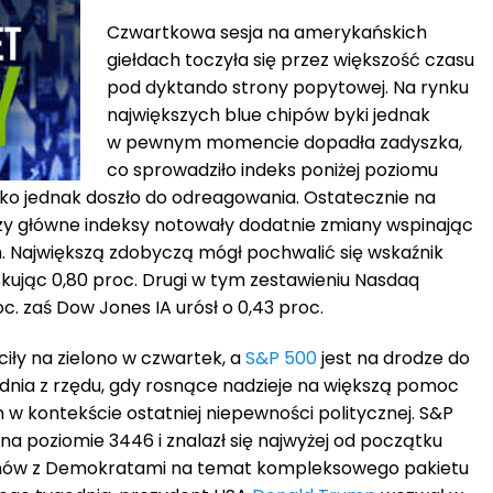
Czwartkowa sesja na amerykańskich
giełdach toczyła się przez większość czasu
pod dyktando strony popytowej. Na rynku
największych blue chipów byki jednak
w pewnym momencie dopadła zadyszka,
co sprowadziło indeks poniżej poziomu
ko jednak doszło do odreagowania. Ostatecznie na
trzy główne indeksy notowały dodatnie zmiany wspinając
. Największą zdobyczą mógł pochwalić się wskaźnik
kując 0,80 proc. Drugi w tym zestawieniu Nasdaq
c. zaś Dow Jones IA urósł o 0,43 proc.
iły na zielono w czwartek, a
S&P 500
jest na drodze do
nia z rzędu, gdy rosnące nadzieje na większą pomoc
 w kontekście ostatniej niepewności politycznej. S&P
a poziomie 3446 i znalazł się najwyżej od początku
ozmów z Demokratami na temat kompleksowego pakietu