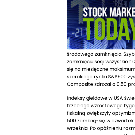
środowego zamknięcia. Szyb
zamknięciu sesji wszystkie 
się na miesięczne maksimum
szerokiego rynku S&P500 zys
Composite zdrożał o 0,50 pro
Indeksy giełdowe w USA świec
trzeciego wzrostowego tygod
fiskalną zwiększyły optymizm
500 zamknął się w czwartek n
września. Po opóźnieniu r