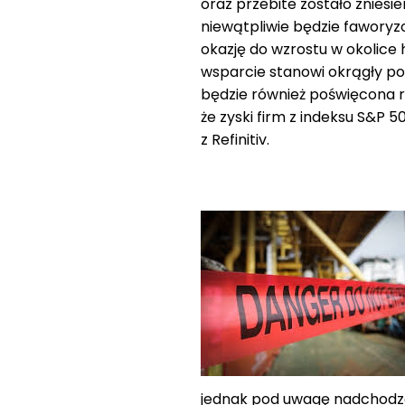
oraz przebite zostało zniesi
niewątpliwie będzie faworyz
okazję do wzrostu w okolice 
wsparcie stanowi okrągły p
będzie również poświęcona ra
że zyski firm z indeksu S&P 50
z Refinitiv.
jednak pod uwagę nadchodz