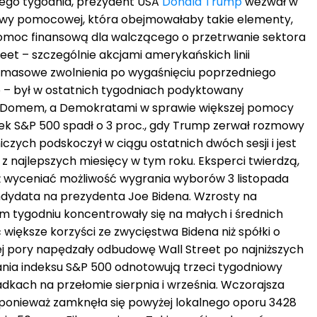
go tygodnia, prezydent USA
Donald Trump
wezwał w
tawy pomocowej, która obejmowałaby takie elementy,
pomoc finansową dla walczącego o przetrwanie sektora
reet – szczególnie akcjami amerykańskich linii
y masowe zwolnienia po wygaśnięciu poprzedniego
 – był w ostatnich tygodniach podyktowany
m Domem, a Demokratami w sprawie większej pomocy
orek S&P 500 spadł o 3 proc., gdy Trump zerwał rozmowy
niczych podskoczył w ciągu ostatnich dwóch sesji i jest
z najlepszych miesięcy w tym roku. Eksperci twierdzą,
eż wyceniać możliwość wygrania wyborów 3 listopada
ydata na prezydenta Joe Bidena. Wzrosty na
 tygodniu koncentrowały się na małych i średnich
większe korzyści ze zwycięstwa Bidena niż spółki o
o tej pory napędzały odbudowę Wall Street po najniższych
ia indeksu S&P 500 odnotowują trzeci tygodniowy
adkach na przełomie sierpnia i września. Wczorajsza
, ponieważ zamknęła się powyżej lokalnego oporu 3428