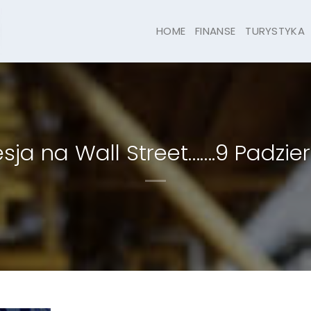
HOME
FINANSE
TURYSTYKA
esja na Wall Street…….9 Padzie