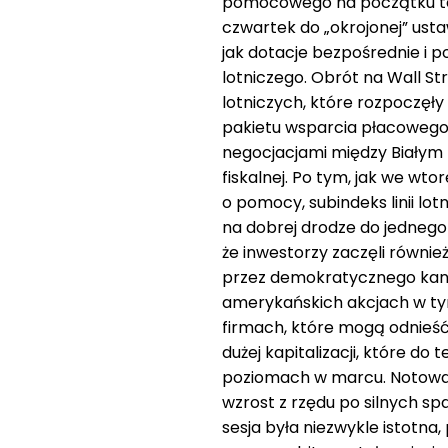
pomocowego na początku te
czwartek do „okrojonej” us
jak dotacje bezpośrednie i 
lotniczego. Obrót na Wall St
lotniczych, które rozpoczęł
pakietu wsparcia płacowego
negocjacjami między Biały
fiskalnej. Po tym, jak we wt
o pomocy, subindeks linii lot
na dobrej drodze do jednego 
że inwestorzy zaczęli równi
przez demokratycznego kand
amerykańskich akcjach w tym
firmach, które mogą odnieść 
dużej kapitalizacji, które d
poziomach w marcu. Notowan
wzrost z rzędu po silnych sp
sesja była niezwykle istotna