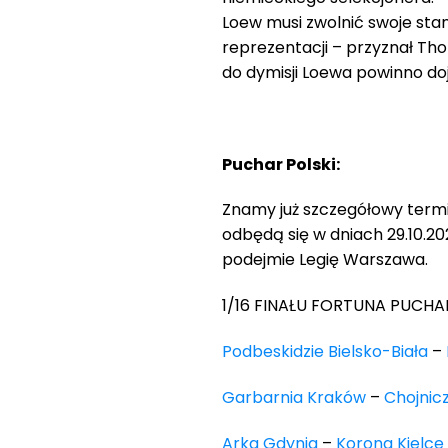
Loew musi zwolnić swoje sta
reprezentacji – przyznał T
do dymisji Loewa powinno doj
Puchar Polski:
Znamy już szczegółowy termin
odbędą się w dniach 29.10.2
podejmie Legię Warszawa.
1/16 FINAŁU FORTUNA PUCHAR
Podbeskidzie Bielsko-Biała
–
Garbarnia Kraków
–
Chojnic
Arka Gdynia
–
Korona Kielce