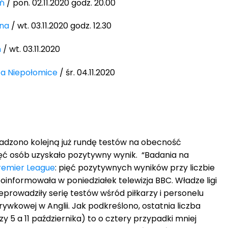
ń
/ pon. 02.11.2020 godz. 20.00
zna
/ wt. 03.11.2020 godz. 12.30
n
/ wt. 03.11.2020
za Niepołomice
/ śr. 04.11.2020
dzono kolejną już rundę testów na obecność
ęć osób uzyskało pozytywny wynik. “Badania na
remier League
: pięć pozytywnych wyników przy liczbie
informowała w poniedziałek telewizja BBC. Władze ligi
zeprowadziły serię testów wśród piłkarzy i personelu
rywkowej w Anglii. Jak podkreślono, ostatnia liczba
y 5 a 11 października) to o cztery przypadki mniej