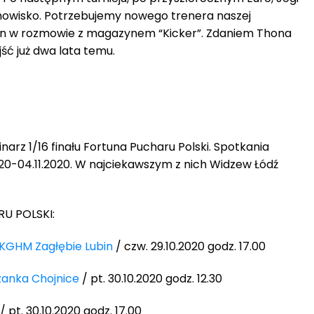
nowisko. Potrzebujemy nowego trenera naszej
hon w rozmowie z magazynem “Kicker”. Zdaniem Thona
ść już dwa lata temu.
arz 1/16 finału Fortuna Pucharu Polski. Spotkania
020-04.11.2020. W najciekawszym z nich Widzew Łódź
U POLSKI:
KGHM Zagłębie Lubin
/ czw. 29.10.2020 godz. 17.00
zanka Chojnice
/ pt. 30.10.2020 godz. 12.30
/ pt. 30.10.2020 godz. 17.00