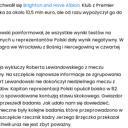
hwalił się
Brighton and Hove Albion
. Klub z Premier
ka za około 10,5 mln euro, ale od razu wypożyczył go do
wski poinformował, że wszystkie wyniki testów na
ych u reprezentantów Polski dały wynik negatywny. W
zagra we Wrocławiu z Bośnią i Hercegowiną w czwartej
tuzja wykluczy Roberta Lewandowskiego z meczu
ny. Na szczęście najnowsze informacje ze zgrupowania
rt Lewandowski nie dokończył niedzielnego meczu z
ów. Kapitan reprezentacji Polski opuścił boisko w 82.
ło to spowodowane kontuzją stawu skokowego. Gwiazdor
zeszedł badania. Jak udało nam się dowiedzieć,
Konieczne były kolejne badania, które przeprowadzono w
szczęście rzecznik kadry Jerzego Brzęczka przekazał
hwili uraz nie jest zbyt poważny.