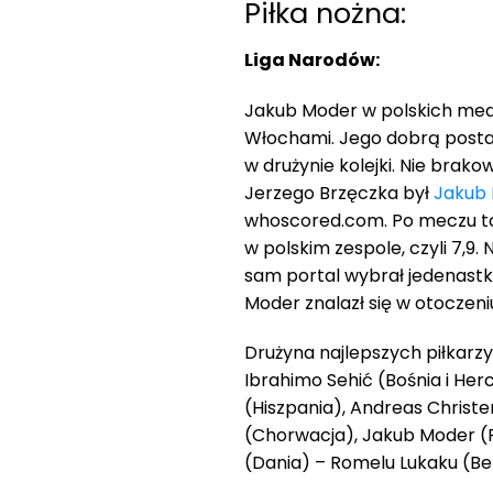
Piłka nożna:
Liga Narodów:
Jakub Moder w polskich medi
Włochami. Jego dobrą postaw
w drużynie kolejki. Nie brako
Jerzego Brzęczka był
Jakub
whoscored.com. Po meczu t
w polskim zespole, czyli 7,9.
sam portal wybrał jedenastkę 
Moder znalazł się w otoczeni
Drużyna najlepszych piłkarzy 
Ibrahimo Sehić (Bośnia i He
(Hiszpania), Andreas Christe
(Chorwacja), Jakub Moder (Po
(Dania) – Romelu Lukaku (Bel