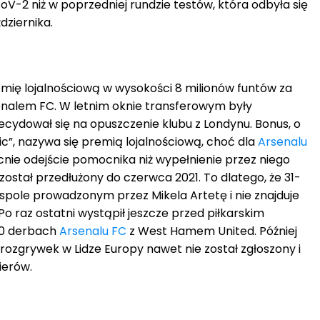
-2 niż w poprzedniej rundzie testów, która odbyła się
dziernika.
mię lojalnościową w wysokości 8 milionów funtów za
enalem FC. W letnim oknie transferowym były
ecydował się na opuszczenie klubu z Londynu. Bonus, o
c”, nazywa się premią lojalnościową, choć dla
Arsenalu
nie odejście pomocnika niż wypełnienie przez niego
 został przedłużony do czerwca 2021. To dlatego, że 31-
spole prowadzonym przez Mikela Artetę i nie znajduje
Po raz ostatni wystąpił jeszcze przed piłkarskim
:0 derbach
Arsenalu FC
z West Hamem United. Później
 rozgrywek w Lidze Europy nawet nie został zgłoszony i
ierów.