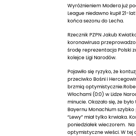
Wyróżnieniem Modera już poc
League niedawno kupił 21-lat
końca sezonu do Lecha.
Rzecznik PZPN Jakub Kwiatko
koronawirusa przeprowadzon
środę reprezentacja Polski 
kolejce Ligi Narodów.
Pojawiło się ryzyko, że kon
przeciwko Bośni i Hercegowi
brzmią optymistycznie.Robe
Włochami (0:0) w Lidze Narod
minucie. Okazało się, że by
Bayernu Monachium szybko pr
“Lewy” miał tylko krwiaka. 
poniedziałek wieczorem. Na 
optymistyczne wieści. W tej c