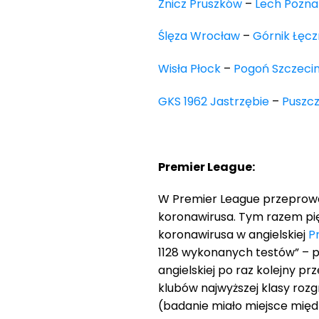
Znicz Pruszków
–
Lech Pozna
Ślęza Wrocław
–
Górnik Łęc
Wisła Płock
–
Pogoń Szczeci
GKS 1962 Jastrzębie
–
Puszc
Premier League:
W Premier League przeprowa
koronawirusa. Tym razem pi
koronawirusa w angielskiej
P
1128 wykonanych testów” – po
angielskiej po raz kolejny pr
klubów najwyższej klasy rozg
(badanie miało miejsce międz