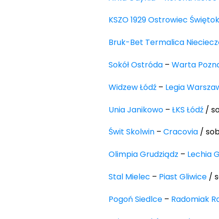
KSZO 1929 Ostrowiec Świętok
Bruk-Bet Termalica Nieciecz
Sokół Ostróda
–
Warta Pozn
Widzew Łódź
–
Legia Warsza
Unia Janikowo
–
ŁKS Łódź
/ so
Świt Skolwin
–
Cracovia
/ sob
Olimpia Grudziądz
–
Lechia 
Stal Mielec
–
Piast Gliwice
/ s
Pogoń Siedlce
–
Radomiak 