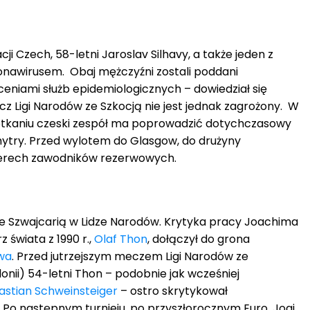
cji Czech, 58-letni Jaroslav Silhavy, a także jeden z
onawirusem. Obaj mężczyźni zostali poddani
eniami służb epidemiologicznych – dowiedział się
z Ligi Narodów ze Szkocją nie jest jednak zagrożony. W
tkaniu czeski zespół ma poprowadzić dotychczasowy
Chytry. Przed wylotem do Glasgow, do drużyny
terech zawodników rezerwowych.
e Szwajcarią w Lidze Narodów. Krytyka pracy Joachima
z świata z 1990 r.,
Olaf Thon
, dołączył do grona
wa
. Przed jutrzejszym meczem Ligi Narodów ze
lonii) 54-letni Thon – podobnie jak wcześniej
astian Schweinsteiger
– ostro skrytykował
 Po następnym turnieju, po przyszłorocznym Euro, Jogi