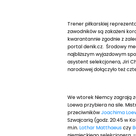
Trener piłkarskiej reprezenta
zawodników są zakażeni kor
kwarantannie zgodnie z zalec
portal denik.cz. Środowy mec
najbliższym wyjazdowym spo
asystent selekcjonera, Jiri 
narodowej dołączyło też cz
We wtorek Niemcy zagrają z
Loewa przybiera na sile. Mistr
przeciwników
Joachima Loe
Szwajcarią (godz. 20:45 w Ko
m.in.
Lothar Matthaeus
czy
B
niemieckiego selekcjonera. –