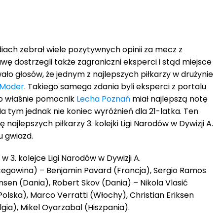
ach zebrał wiele pozytywnych opinii za mecz z
ę dostrzegli także zagraniczni eksperci i stąd miejsce
wało głosów, że jednym z najlepszych piłkarzy w drużynie
 Moder
. Takiego samego zdania byli eksperci z portalu
o właśnie pomocnik
Lecha Poznań
miał najlepszą notę
 Na tym jednak nie koniec wyróżnień dla 21-latka. Ten
najlepszych piłkarzy 3. kolejki Ligi Narodów w Dywizji A.
u gwiazd.
w 3. kolejce Ligi Narodów w Dywizji A.
rcegowina) – Benjamin Pavard (Francja), Sergio Ramos
nsen (Dania), Robert Skov (Dania) – Nikola Vlasić
lska), Marco Verratti (Włochy), Christian Eriksen
gia), Mikel Oyarzabal (Hiszpania).