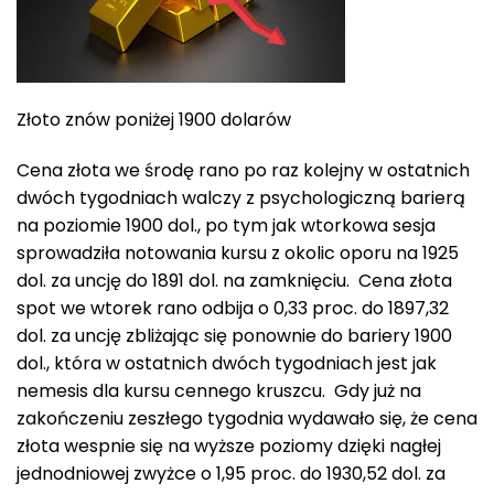
Złoto znów poniżej 1900 dolarów
Cena złota we środę rano po raz kolejny w ostatnich
dwóch tygodniach walczy z psychologiczną barierą
na poziomie 1900 dol., po tym jak wtorkowa sesja
sprowadziła notowania kursu z okolic oporu na 1925
dol. za uncję do 1891 dol. na zamknięciu. Cena złota
spot we wtorek rano odbija o 0,33 proc. do 1897,32
dol. za uncję zbliżając się ponownie do bariery 1900
dol., która w ostatnich dwóch tygodniach jest jak
nemesis dla kursu cennego kruszcu. Gdy już na
zakończeniu zeszłego tygodnia wydawało się, że cena
złota wespnie się na wyższe poziomy dzięki nagłej
jednodniowej zwyżce o 1,95 proc. do 1930,52 dol. za