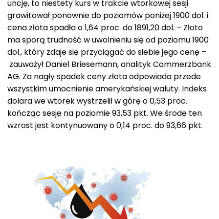
uncję, to niestety kurs w trakcie wtorkowej sesji
grawitował ponownie do poziomów poniżej 1900 dol. i
cena złota spadła o 1,64 proc. do 1891,20 dol. – Złoto
ma sporą trudność w uwolnieniu się od poziomu 1900
dol., który zdaje się przyciągać do siebie jego cenę –
zauważył Daniel Briesemann, analityk Commerzbank
AG. Za nagły spadek ceny złota odpowiada przede
wszystkim umocnienie amerykańskiej waluty. Indeks
dolara we wtorek wystrzelił w górę o 0,53 proc.
kończąc sesję na poziomie 93,53 pkt. We środę ten
wzrost jest kontynuowany o 0,14 proc. do 93,66 pkt.