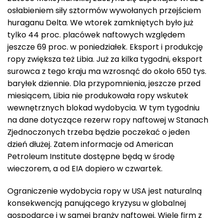
osłabieniem siły sztormów wywołanych przejściem
huraganu Delta. We wtorek zamkniętych było już
tylko 44 proc. placówek naftowych względem
jeszcze 69 proc. w poniedziałek. Eksport i produkcję
ropy zwiększa też Libia. Już za kilka tygodni, eksport
surowca z tego kraju ma wzrosnąć do około 650 tys.
baryłek dziennie. Dla przypomnienia, jeszcze przed
miesiącem, Libia nie produkowała ropy wskutek
wewnętrznych blokad wydobycia. W tym tygodniu
na dane dotyczące rezerw ropy naftowej w Stanach
Zjednoczonych trzeba będzie poczekać o jeden
dzień dłużej. Zatem informacje od American
Petroleum Institute dostępne będą w środę
wieczorem, a od EIA dopiero w czwartek.
Ograniczenie wydobycia ropy w USA jest naturalną
konsekwencją panującego kryzysu w globalnej
gospodarce i w samej branży naftowej. Wiele firm z