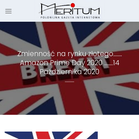
Skip
to
content
Zmienność na rynku złotego…….
Amazon Prime Day 2020 …….14
Października 2020