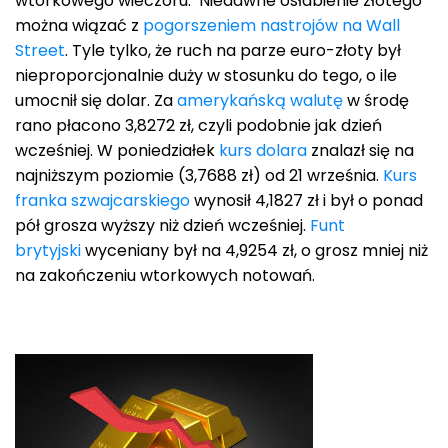
wtorkowego wieczoru. Niedawne osłabienie złotego
można wiązać z
pogorszeniem nastrojów na Wall
Street
. Tyle tylko, że ruch na parze euro-złoty był
nieproporcjonalnie duży w stosunku do tego, o ile
umocnił się dolar. Za
amerykańską walutę
w środę
rano płacono 3,8272 zł, czyli podobnie jak dzień
wcześniej. W poniedziałek
kurs dolara
znalazł się na
najniższym poziomie (3,7688 zł) od 21 września.
Kurs
franka szwajcarskiego
wynosił 4,1827 zł i był o ponad
pół grosza wyższy niż dzień wcześniej.
Funt
brytyjski
wyceniany był na 4,9254 zł, o grosz mniej niż
na zakończeniu wtorkowych notowań.