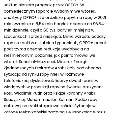
uaktualnieniem prognoz przez OPEC+. W
comiesięcznym raporcie wydanym we wtorek,
analitycy OPEC+ stwierdzili, że popyt na ropę w 2021
roku wzrośnie o 6,54 mln baryłek dziennie do 96,84
mln dziennie, czyli o 80 tys. baryłek mniej niż w
szacunkach sprzed miesiąca. Mimo wzrostu podaży
ropy na rynki w ostatnich tygodniach, OPEC+ jednak
podtrzyma obecne redukcje wydobycia na
niezmienionym poziomie, jak poinformował we
wtorek Suhail al-Mazrouei, Minister Energii
Zjednoczonych Emiratów Arabskich. Nad obecną
sytuacją na rynku ropy mieli w rozmowie
telefonicznej dyskutować liderzy dwóch państw
wiodących w produkcji ropy na świecie: prezydent
Rosji, Władimir Putin oraz książe koronny Arabii
Saudyjskiej, Muhammad ibn Salman. Podaż ropy
naftowej na rynki stopniowo rośnie. Sytuacja w
Zatoce Meksykańskiej zaczyna się uspokajać wraz z