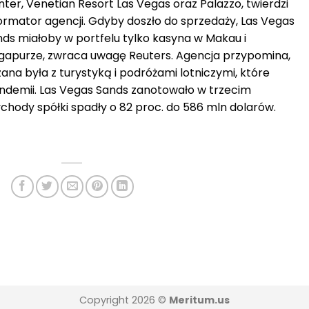
ter, Venetian Resort Las Vegas oraz Palazzo, twierdzi
ormator agencji. Gdyby doszło do sprzedaży, Las Vegas
ds miałoby w portfelu tylko kasyna w Makau i
ngapurze, zwraca uwagę Reuters. Agencja przypomina,
na była z turystyką i podróżami lotniczymi, które
ndemii. Las Vegas Sands zanotowało w trzecim
ychody spółki spadły o 82 proc. do 586 mln dolarów.
Copyright 2026 ©
Meritum.us