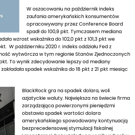
W oszacowaniu na październik indeks
zaufania amerykańskich konsumentów
opracowywany przez Conference Board
spadł do 100,9 pkt. Tymczasem mediana
ała wzrost wskaźnika do 102,0 pkt z 101,3 pkt we
pkt. W październiku 2020 r. indeks oddziału Fed z
ność wytwórcza w tym regionie Stanów Zjednoczonych
 pkt. To wynik zdecydowanie lepszy od mediany
zakładała spadek wskaźnika do 18 pkt z 21 pkt miesiąc
BlackRock gra na spadek dolara, woli
azjatyckie waluty. Największa na świecie firma
zarządzająca powierzonymi pieniędzmi
obstawia spadek wartości dolara
amerykańskiego spowodowany kontynuacją
bezprecedensowej stymulacji fiskalnej