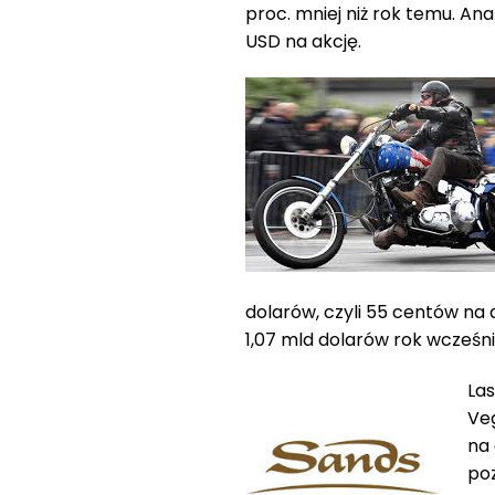
proc. mniej niż rok temu. Anal
USD na akcję.
dolarów, czyli 55 centów na 
1,07 mld dolarów rok wcześni
La
Veg
na 
po