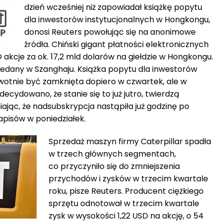
dzień wcześniej niż zapowiadał książkę popytu
dla inwestorów instytucjonalnych w Hongkongu,
donosi Reuters powołując się na anonimowe
źródła. Chiński gigant płatności elektronicznych
akcje za ok. 17,2 mld dolarów na giełdzie w Hongkongu.
edany w Szanghaju. Książka popytu dla inwestorów
rwotnie być zamknięta dopiero w czwartek, ale w
ecydowano, że stanie się to już jutro, twierdzą
ając, że nadsubskrypcja nastąpiła już godzinę po
pisów w poniedziałek.
Sprzedaż maszyn firmy Caterpillar spadła
w trzech głównych segmentach,
co przyczyniło się do zmniejszenia
przychodów i zysków w trzecim kwartale
roku, pisze Reuters. Producent ciężkiego
sprzętu odnotował w trzecim kwartale
zysk w wysokości 1,22 USD na akcję, o 54