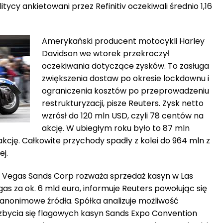
itycy ankietowani przez Refinitiv oczekiwali średnio 1,16
Amerykański producent motocykli Harley
Davidson we wtorek przekroczył
oczekiwania dotyczące zysków. To zasługa
zwiększenia dostaw po okresie lockdownu i
ograniczenia kosztów po przeprowadzeniu
restrukturyzacji, pisze Reuters. Zysk netto
wzrósł do 120 mln USD, czyli 78 centów na
akcję. W ubiegłym roku było to 87 mln
akcję. Całkowite przychody spadły z kolei do 964 mln z
ej.
s Vegas Sands Corp rozważa sprzedaż kasyn w Las
as za ok. 6 mld euro, informuje Reuters powołując się
anonimowe źródła. Spółka analizuje możliwość
zbycia się flagowych kasyn Sands Expo Convention