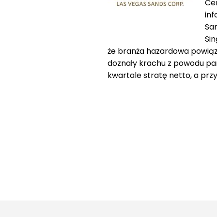
Cen
inf
San
Si
że branża hazardowa powiąza
doznały krachu z powodu pa
kwartale stratę netto, a prz