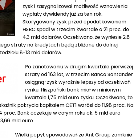
zysk i zasygnalizował możliwość wznowienia
wypłaty dywidendy już za ten rok.
Skorygowany zysk przed opodatkowaniem
HSBC spadł w trzecim kwartale o 21 proc. do
4,3 mld dolarów. Oczekiwano, że wyniesie 2,8
e jego straty na kredytach będą zbliżone do dolnej
edziału 8-13 mld dolarów.
Po zanotowaniu w drugim kwartale pierwszej
straty od 163 lat, w trzecim Banco Santander
osiągnął zysk wyraźnie lepszy od oczekiwań
rynku. Hiszpański bank miał w minionym
kwartale 1,75 mld euro zysku. Oczekiwano, że
skaźnik pokrycia kapitałem CET1 wzrósł do 11,98 proc. Na
4 proc. Bank oczekuje w całym roku ok. 5 mld euro
3,66 mld euro.
Wielki popyt spowodował, że Ant Group zamknie