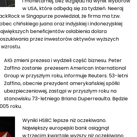
i monetarnej, bez względu na wynik wyborów
w USA, które odbędą się za tydzień. Neeraj
lackRock w Singapurze powiedział, że firma ma tzw.
bec chińskiego juana oraz indyjskiej i indonezyjskiej
 największych beneficjentów osłabienia dolara
poszukiwania przez inwestorów aktywów wyższych
 wzrostu.
AIG zmieni prezesa i wydzieli część biznesu. Peter
Zaffino zostanie prezesem American International
Group w przyszłym roku, informuje Reuters. 53-letni
Zaffino, obecnie prezydent amerykańskiej spółki
ubezpieczeniowej, zastąpi w przyszłym roku na
stanowisku 73-letniego Briana Duperreaulta. Będzie
005 roku.
Wyniki HSBC lepsze niż oczekiwano.
Największy europejski bank osiągnął
w trzecim kwartale wyższy niż oczekiwano