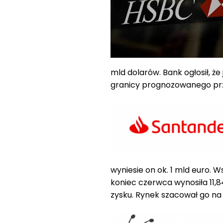
mld dolarów. Bank ogłosił, ż
granicy prognozowanego prz
wyniesie on ok. 1 mld euro. W
koniec czerwca wynosiła 11,8
zysku. Rynek szacował go na 