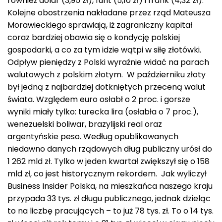
również dolar (3,95 zł), funt (5,10 zł) i frank (4,32 zł).
Kolejne obostrzenia nakładane przez rząd Mateusza
Morawieckiego sprawiają, iż zagraniczny kapitał
coraz bardziej obawia się o kondycję polskiej
gospodarki, a co za tym idzie wątpi w siłę złotówki.
Odpływ pieniędzy z Polski wyraźnie widać na parach
walutowych z polskim złotym. W październiku złoty
był jedną z najbardziej dotkniętych przeceną walut
świata. Względem euro osłabł o 2 proc. i gorsze
wyniki miały tylko: turecka lira (osłabła o 7 proc.),
wenezuelski boliwar, brazylijski real oraz
argentyńskie peso. Według opublikowanych
niedawno danych rządowych dług publiczny urósł do
1 262 mld zł. Tylko w jeden kwartał zwiększył się o 158
mld zł, co jest historycznym rekordem. Jak wyliczył
Business Insider Polska, na mieszkańca naszego kraju
przypada 33 tys. zł długu publicznego, jednak dzieląc
to na liczbę pracujących – to już 78 tys. zł. To o 14 tys.