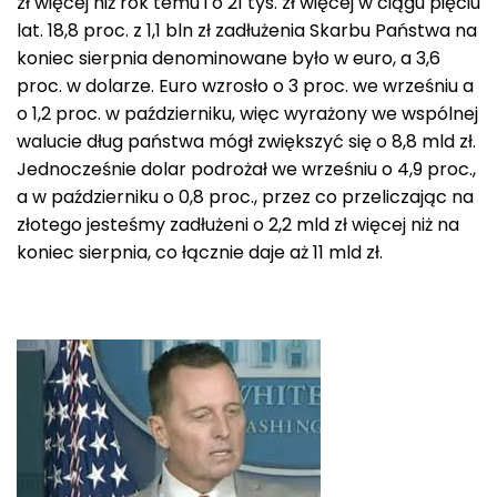
zł więcej niż rok temu i o 21 tys. zł więcej w ciągu pięciu
lat. 18,8 proc. z 1,1 bln zł zadłużenia Skarbu Państwa na
koniec sierpnia denominowane było w euro, a 3,6
proc. w dolarze. Euro wzrosło o 3 proc. we wrześniu a
o 1,2 proc. w październiku, więc wyrażony we wspólnej
walucie dług państwa mógł zwiększyć się o 8,8 mld zł.
Jednocześnie dolar podrożał we wrześniu o 4,9 proc.,
a w październiku o 0,8 proc., przez co przeliczając na
złotego jesteśmy zadłużeni o 2,2 mld zł więcej niż na
koniec sierpnia, co łącznie daje aż 11 mld zł.