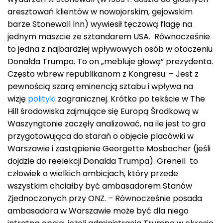
aresztowań klientów w nowojorskim, gejowskim
barze Stonewall Inn) wywiesił tęczową flagę na
jednym maszcie ze sztandarem USA. Równocześnie
to jedna z najbardziej wpływowych osób w otoczeniu
Donalda Trumpa. To on „mebluje głowę” prezydenta.
Często wbrew republikanom z Kongresu. – Jest z
pewnością szarą eminencją sztabu i wpływa na
wizję
polityki
zagranicznej. Krótko po tekście w The
Hill środowiska zajmujące się Europą Środkową w
Waszyngtonie zaczęły analizować, na ile jest to gra
przygotowująca do starań o objęcie placówki w
Warszawie i zastąpienie Georgette Mosbacher (jeśli
dojdzie do reelekcji Donalda Trumpa). Grenell to
człowiek o wielkich ambicjach, który przede
wszystkim chciałby być ambasadorem Stanów
Zjednoczonych przy ONZ. – Równocześnie posada
ambasadora w Warszawie może być dla niego