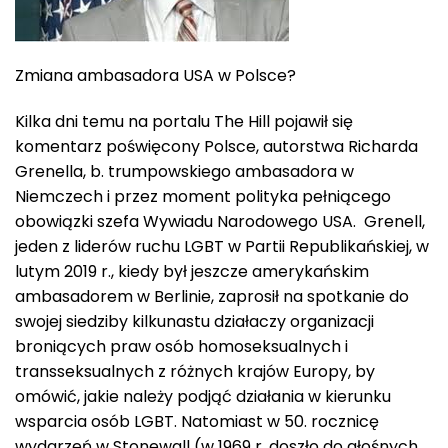
Zmiana ambasadora USA w Polsce?
Kilka dni temu na portalu The Hill pojawił się
komentarz poświęcony Polsce, autorstwa Richarda
Grenella, b. trumpowskiego ambasadora w
Niemczech i przez moment polityka pełniącego
obowiązki szefa Wywiadu Narodowego USA. Grenell,
jeden z liderów ruchu LGBT w Partii Republikańskiej, w
lutym 2019 r., kiedy był jeszcze amerykańskim
ambasadorem w Berlinie, zaprosił na spotkanie do
swojej siedziby kilkunastu działaczy organizacji
broniących praw osób homoseksualnych i
transseksualnych z różnych krajów Europy, by
omówić, jakie należy podjąć działania w kierunku
wsparcia osób LGBT. Natomiast w 50. rocznicę
wydarzeń w Stonewall (w 1969 r. doszło do głośnych