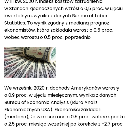
W III kw. 2020 r. indeks kosztów zatrudnienia
w Stanach Zjednoczonych wzrósł o 0,5 proc. w ujęciu
kwartalnym, wynika z danych Bureau of Labor
Statistics. To wynik zgodny z medianą prognoz
ekonomistów, która zakładała wzrost o 0,5 proc.
wobec wzrostu o 0,5 proc. poprzednio.
We wrześniu 2020 r. dochody Amerykanów wzrosły
o 0,9 proc. w ujęciu miesięcznym, wynika z danych
Bureau of Economic Analysis (Biuro Analiz
Ekonomicznych USA). Ekonomiści zakładali
(mediana), że wzrosną one o 0,5 proc. wobec spadku
o 2,5 proc. miesiąc wcześniej po korekcie z -2,7 proc.