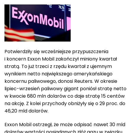
Potwierdziły się wcześniejsze przypuszczenia
i koncern Exxon Mobil zakończył miniony kwartał
stratą. To już trzeci z rzędu kwartał z ujemnym
wynikiem netto największego amerykańskiego
koncernu paliwowego, donosi Reuters. W okresie
lipiec-wrzesień paliwowy gigant poniósł stratę netto
w kwocie 680 mln dolarów co daje stratę 15 centów
na akcję. Z kolei przychody obniżyły się o 29 proc. do
46,20 mld dolarów.
Exxon Mobil ostrzegł, że może odpisać nawet 30 mld
dolarów wartości posiadanych złóż gazu w związku