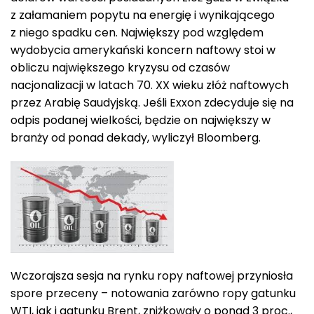
z załamaniem popytu na energię i wynikającego
z niego spadku cen. Największy pod względem
wydobycia amerykański koncern naftowy stoi w
obliczu największego kryzysu od czasów
nacjonalizacji w latach 70. XX wieku złóż naftowych
przez Arabię Saudyjską. Jeśli Exxon zdecyduje się na
odpis podanej wielkości, będzie on największy w
branży od ponad dekady, wyliczył Bloomberg.
Wczorajsza sesja na rynku ropy naftowej przyniosła
spore przeceny – notowania zarówno ropy gatunku
WTI, jak i gatunku Brent, zniżkowały o ponad 3 proc.,