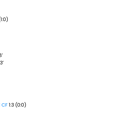
1:0)
8′
3′
l CF
1:3 (0:0)