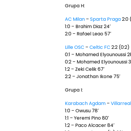
Grupa H:
AC Milan
–
Sparta Praga
2:0 (
1:0 – Brahim Diaz 24′
2:0 – Rafael Leao 57′
Lille OSC
–
Celtic FC
2:2 (0:2)
0:1 – Mohamed Elyounoussi 2
0:2 – Mohamed Elyounoussi 3
1:2 – Zeki Celik 67′
2:2 – Jonathan Ikone 75′
Grupa I:
Karabach Agdam
–
Villarrea
1:0 – Owusu 78′
1:1 – Yeremi Pino 80′
1:2 – Paco Alcacer 84′