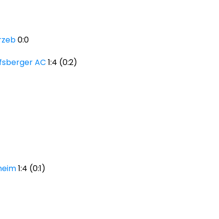
rzeb
0:0
fsberger AC
1:4 (0:2)
heim
1:4 (0:1)