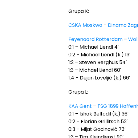
Grupa K:
CSKA Moskwa
–
Dinamo Zag
Feyenoord Rotterdam
–
Wol
0:1 – Michael Liendl 4′
0:2 – Michael Liendl (k.) 13′
1:2 – Steven Berghuis 54′
1:3 – Michael Liendl 60′
1:4 – Dejan Loveljić (k.) 66′
Grupa L:
KAA Gent
–
TSG 1899 Hoffen
0:1 – Ishak Belfodil (k.) 36′
0:2 – Florian Grillitsch 52′
0:3 – Mijat Gacinović 73′
1:3 – Tim Kleindienst 90′