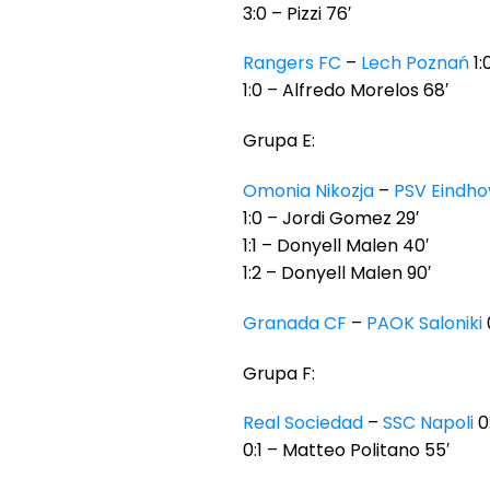
3:0 – Pizzi 76′
Rangers FC
–
Lech Poznań
1:
1:0 – Alfredo Morelos 68′
Grupa E:
Omonia Nikozja
–
PSV Eindh
1:0 – Jordi Gomez 29′
1:1 – Donyell Malen 40′
1:2 – Donyell Malen 90′
Granada CF
–
PAOK Saloniki
Grupa F:
Real Sociedad
–
SSC Napoli
0:
0:1 – Matteo Politano 55′