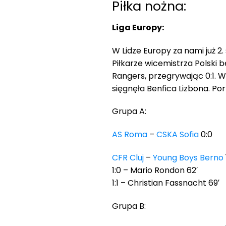
Piłka nożna:
Liga Europy:
W Lidze Europy za nami już 2
Piłkarze wicemistrza Polski 
Rangers, przegrywając 0:1. 
sięgnęła Benfica Lizbona. Por
Grupa A:
AS Roma
–
CSKA Sofia
0:0
CFR Cluj
–
Young Boys Berno
1:0 – Mario Rondon 62′
1:1 – Christian Fassnacht 69′
Grupa B: