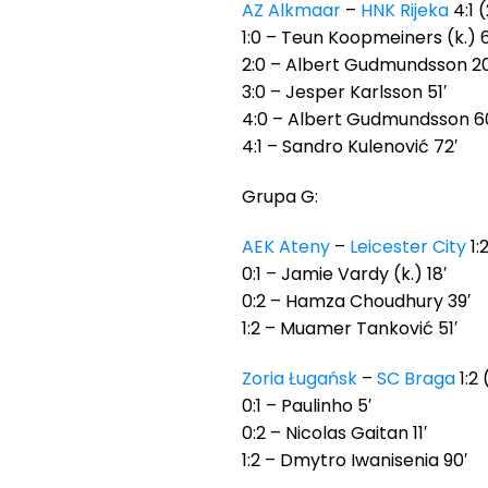
AZ Alkmaar
–
HNK Rijeka
4:1 (
1:0 – Teun Koopmeiners (k.) 6
2:0 – Albert Gudmundsson 20
3:0 – Jesper Karlsson 51′
4:0 – Albert Gudmundsson 6
4:1 – Sandro Kulenović 72′
Grupa G:
AEK Ateny
–
Leicester City
1:
0:1 – Jamie Vardy (k.) 18′
0:2 – Hamza Choudhury 39′
1:2 – Muamer Tanković 51′
Zoria Ługańsk
–
SC Braga
1:2 
0:1 – Paulinho 5′
0:2 – Nicolas Gaitan 11′
1:2 – Dmytro Iwanisenia 90′