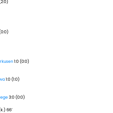
(2:0)
(0:0)
erkusen
1:0 (0:0)
ewa
1:0 (1:0)
iege
3:0 (0:0)
k.) 66′