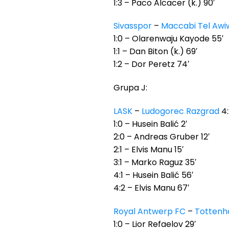
1:3 – Paco Alcacer (k.) 90′
Sivasspor
–
Maccabi Tel Awi
1:0 – Olarenwaju Kayode 55′
1:1 – Dan Biton (k.) 69′
1:2 – Dor Peretz 74′
Grupa J:
LASK
–
Ludogorec Razgrad
4:
1:0 – Husein Balić 2′
2:0 – Andreas Gruber 12′
2:1 – Elvis Manu 15′
3:1 – Marko Raguz 35′
4:1 – Husein Balić 56′
4:2 – Elvis Manu 67′
Royal Antwerp FC
–
Tottenh
1:0 – Lior Refaelov 29′