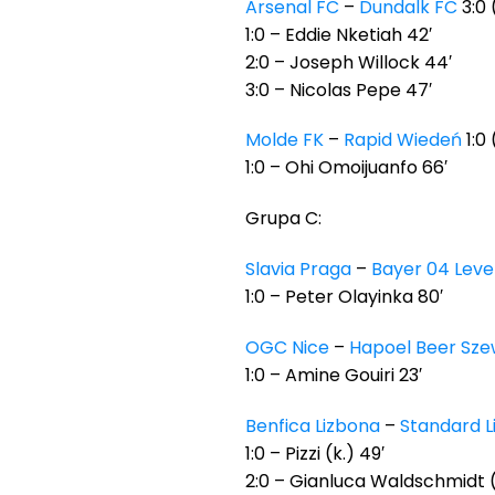
Arsenal FC
–
Dundalk FC
3:0 
1:0 – Eddie Nketiah 42′
2:0 – Joseph Willock 44′
3:0 – Nicolas Pepe 47′
Molde FK
–
Rapid Wiedeń
1:0 
1:0 – Ohi Omoijuanfo 66′
Grupa C:
Slavia Praga
–
Bayer 04 Lev
1:0 – Peter Olayinka 80′
OGC Nice
–
Hapoel Beer Sz
1:0 – Amine Gouiri 23′
Benfica Lizbona
–
Standard L
1:0 – Pizzi (k.) 49′
2:0 – Gianluca Waldschmidt (