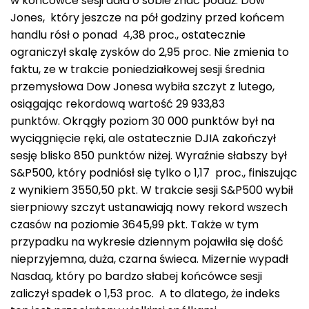
w końcówce sesji dała o sobie znać podaż. Dow
Jones, który jeszcze na pół godziny przed końcem
handlu rósł o ponad 4,38 proc., ostatecznie
ograniczył skalę zysków do 2,95 proc. Nie zmienia to
faktu, ze w trakcie poniedziałkowej sesji średnia
przemysłowa Dow Jonesa wybiła szczyt z lutego,
osiągając rekordową wartość 29 933,83
punktów. Okrągły poziom 30 000 punktów był na
wyciągnięcie ręki, ale ostatecznie DJIA zakończył
sesję blisko 850 punktów niżej. Wyraźnie słabszy był
S&P500, który podniósł się tylko o 1,17 proc., finiszując
z wynikiem 3550,50 pkt. W trakcie sesji S&P500 wybił
sierpniowy szczyt ustanawiają nowy rekord wszech
czasów na poziomie 3645,99 pkt. Także w tym
przypadku na wykresie dziennym pojawiła się dość
nieprzyjemna, duża, czarna świeca. Mizernie wypadł
Nasdaq, który po bardzo słabej końcówce sesji
zaliczył spadek o 1,53 proc. A to dlatego, że indeks