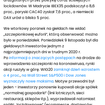
druzgotanych przez politykę coraz ściślejszych
lockdownów. W Madrycie IBEX35 podskoczył o 8,6
proc., paryski CAC40 zyskał 7,6 proc., a niemiecki
DAX urósł o blisko 5 proc.
We wtorkowy poranek na giełdach nie widać
„szczepionkowej euforii”, którą obserwować można
było w poniedziałek. Poniedziałek 9 listopada był dla
giełdowych inwestorów jednym z
najprzyjemniejszych dni w trudnym 2020 r.
Po
informacji o znaczących postępach
na drodze do
wprowadzenia szczepionki na koronawirusa, rynki
akcji ruszyły w górę. WIG20
zamknął dzień wzrostem
o 4 proc.
,
na Wall Street S&P500 i Dow Jones
wyznaczyły nowe maksima
. Motyw przewodni był
jeden – inwestorzy ponownie kupowali akcje spółek
„normalnej gospodarki” (linii lotniczych, sieci
restauracji, sklepów itp.), wyprzedawali natomiast
spółki „lockdownowe” (ecommerce, dostawców