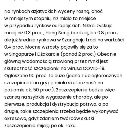
Na rynkach azjatyckich wyceny rosną, choć
w mniejszym stopniu, niż miało to miejsce
w przypadku rynków europejskich. Nikkei zyskuje
mniej niż 0.3 proc., Hang Seng bardziej, bo 0.8 proc.,
ale już średnia rynkowa w Szanghaju traci na wartości
0.4 proc. Mocne wzrosty pojawiły się za to
w Singapurze i Dżakarcie (ponad 2 proc.) Obecnie
główną wiadomością trawioną przez rynki jest
skuteczność szczepionki na wirusa COVID-19.
Ogłoszone 90 proc. to dużo (jedna z ubiegłorocznych
szczepionek na grypę miała skuteczność na
poziomie ok. 50 proc.). Zaszczepienie będzie więc
szansą na szybkie wygaszenie choroby, ale po
pierwsze, produkcja i dystrybucja potrwa, a po
drugie, takie szczepienia trzeba będzie wykonywać
okresowo, gdyż zdaniem twórców skutki
zaszczepienia mijają po ok. roku.