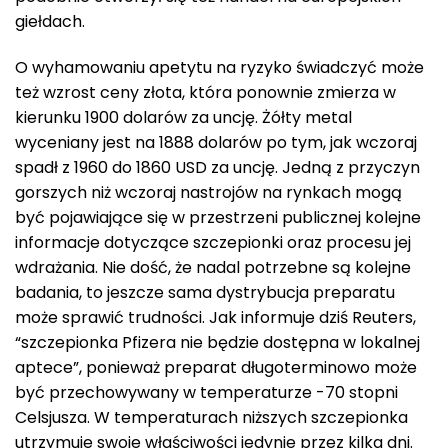
giełdach.
O wyhamowaniu apetytu na ryzyko świadczyć może
też wzrost ceny złota, która ponownie zmierza w
kierunku 1900 dolarów za uncję. Żółty metal
wyceniany jest na 1888 dolarów po tym, jak wczoraj
spadł z 1960 do 1860 USD za uncję. Jedną z przyczyn
gorszych niż wczoraj nastrojów na rynkach mogą
być pojawiające się w przestrzeni publicznej kolejne
informacje dotyczące szczepionki oraz procesu jej
wdrażania. Nie dość, że nadal potrzebne są kolejne
badania, to jeszcze sama dystrybucja preparatu
może sprawić trudności. Jak informuje dziś Reuters,
“szczepionka Pfizera nie będzie dostępna w lokalnej
aptece”, ponieważ preparat długoterminowo może
być przechowywany w temperaturze -70 stopni
Celsjusza. W temperaturach niższych szczepionka
utrzymuje swoje właściwości jedynie przez kilka dni.