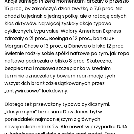
Akcje samego Pfizera momentami drożały o przeszło
15 proc., by zakończyć dzień zwyżką o 7,6 proc. Nie
chodzi tu jednak o jedną spółkę, ale o rotację całych
klas aktywów. Najwięcej zyskały akcje typowo
cyklicznych, typu value. Walory American Express
zdrożały o 21 proc., Boeinga o 12 proc., banku JP
Morgan Chase o 13 proc., a Disneya o blisko 12 proc.
Świetnie radziły sobie spółki naftowe po tym, jak ropa
naftowa podrożała o blisko 8 proc. Skuteczna,
bezpieczna i masowa szczepionka w średnim
terminie oznaczałaby bowiem reanimację tych
wszystkich branż zdziesiątkowanych przez
„antywirusowe” lockdowny.
Dlatego też przeważony typowo cyklicznymi,
„klasycznymi” biznesami Dow Jones był w
poniedziałek najmocniejszym z głównych
nowojorskich indeksów. Ale nawet w przypadku DJIA