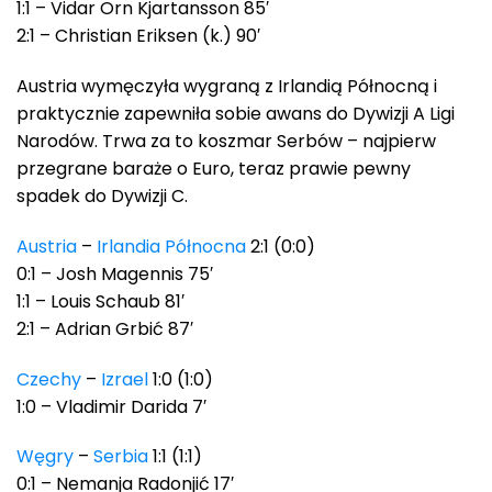
1:1 – Vidar Orn Kjartansson 85′
2:1 – Christian Eriksen (k.) 90′
Austria wymęczyła wygraną z Irlandią Północną i
praktycznie zapewniła sobie awans do Dywizji A Ligi
Narodów. Trwa za to koszmar Serbów – najpierw
przegrane baraże o Euro, teraz prawie pewny
spadek do Dywizji C.
Austria
–
Irlandia Północna
2:1 (0:0)
0:1 – Josh Magennis 75′
1:1 – Louis Schaub 81′
2:1 – Adrian Grbić 87′
Czechy
–
Izrael
1:0 (1:0)
1:0 – Vladimir Darida 7′
Węgry
–
Serbia
1:1 (1:1)
0:1 – Nemanja Radonjić 17′