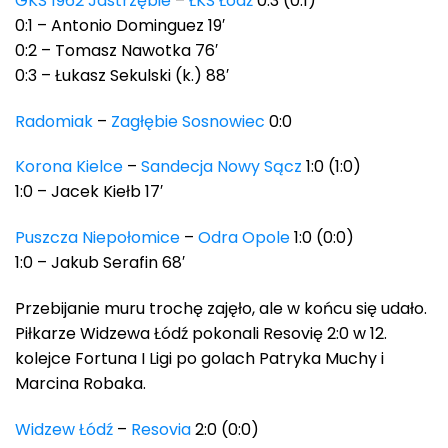
GKS 1962 Jastrzębie
–
ŁKS Łódź
0:3 (0:1)
0:1 – Antonio Dominguez 19′
0:2 – Tomasz Nawotka 76′
0:3 – Łukasz Sekulski (k.) 88′
Radomiak
–
Zagłębie Sosnowiec
0:0
Korona Kielce
–
Sandecja Nowy Sącz
1:0 (1:0)
1:0 – Jacek Kiełb 17′
Puszcza Niepołomice
–
Odra Opole
1:0 (0:0)
1:0 – Jakub Serafin 68′
Przebijanie muru trochę zajęło, ale w końcu się udało.
Piłkarze Widzewa Łódź pokonali Resovię 2:0 w 12.
kolejce Fortuna I Ligi po golach Patryka Muchy i
Marcina Robaka.
Widzew Łódź
–
Resovia
2:0 (0:0)