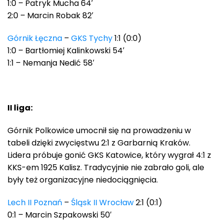
1:0 – Patryk Mucha 64′
2:0 – Marcin Robak 82′
Górnik Łęczna
–
GKS Tychy
1:1 (0:0)
1:0 – Bartłomiej Kalinkowski 54′
1:1 – Nemanja Nedić 58′
II liga:
Górnik Polkowice umocnił się na prowadzeniu w
tabeli dzięki zwycięstwu 2:1 z Garbarnią Kraków.
Lidera próbuje gonić GKS Katowice, który wygrał 4:1 z
KKS-em 1925 Kalisz. Tradycyjnie nie zabrało goli, ale
były też organizacyjne niedociągnięcia.
Lech II Poznań
–
Śląsk II Wrocław
2:1 (0:1)
0:1 – Marcin Szpakowski 50′