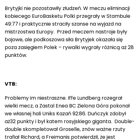
Brytyjki nie pozostawiły złudzeń. W meczu eliminacji
kobiecego EuroBasketu Polki przegrały w Stambule
49:77 i praktycznie straciły szanse na wyjazd na
mistrzostwa Europy. Przed meczem nastroje były
bojowe, ale podkoszowa siła Brytyjek okazała się
poza zasięgiem Polek – rywalki wygrały różnicą aż 28
punktów.
VTB:
Problemy im niestraszne. Iffe Lundberg rozegrał
wielki mecz, a Zastal Enea BC Zielona Góra pokonał
we własnej hali Uniks Kazań 92:86. Duńczyk zdobył
aż32 punkty i był katem rosyjskiego giganta. Double-
double skompletował Groselle, znów ważne rzuty
trafiał Richard, a Freimanis potwierdził, że jest