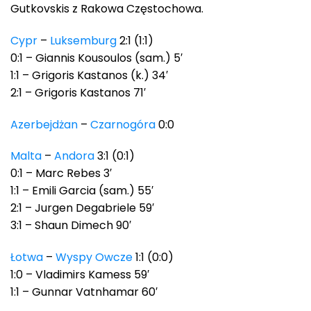
Gutkovskis z Rakowa Częstochowa.
Cypr
–
Luksemburg
2:1 (1:1)
0:1 – Giannis Kousoulos (sam.) 5′
1:1 – Grigoris Kastanos (k.) 34′
2:1 – Grigoris Kastanos 71′
Azerbejdżan
–
Czarnogóra
0:0
Malta
–
Andora
3:1 (0:1)
0:1 – Marc Rebes 3′
1:1 – Emili Garcia (sam.) 55′
2:1 – Jurgen Degabriele 59′
3:1 – Shaun Dimech 90′
Łotwa
–
Wyspy Owcze
1:1 (0:0)
1:0 – Vladimirs Kamess 59′
1:1 – Gunnar Vatnhamar 60′