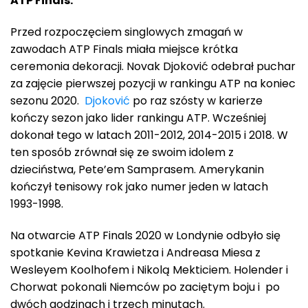
ATP Finals:
Przed rozpoczęciem singlowych zmagań w
zawodach ATP Finals miała miejsce krótka
ceremonia dekoracji. Novak Djoković odebrał puchar
za zajęcie pierwszej pozycji w rankingu ATP na koniec
sezonu 2020.
Djoković
po raz szósty w karierze
kończy sezon jako lider rankingu ATP. Wcześniej
dokonał tego w latach 2011-2012, 2014-2015 i 2018. W
ten sposób zrównał się ze swoim idolem z
dzieciństwa, Pete’em Samprasem. Amerykanin
kończył tenisowy rok jako numer jeden w latach
1993-1998.
Na otwarcie ATP Finals 2020 w Londynie odbyło się
spotkanie Kevina Krawietza i Andreasa Miesa z
Wesleyem Koolhofem i Nikolą Mekticiem. Holender i
Chorwat pokonali Niemców po zaciętym boju i po
dwóch godzinach i trzech minutach.