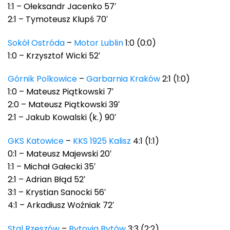
1:1 – Ołeksandr Jacenko 57′
2:1 – Tymoteusz Klupś 70′
Sokół Ostróda
–
Motor Lublin
1:0 (0:0)
1:0 – Krzysztof Wicki 52′
Górnik Polkowice
–
Garbarnia Kraków
2:1 (1:0)
1:0 – Mateusz Piątkowski 7′
2:0 – Mateusz Piątkowski 39′
2:1 – Jakub Kowalski (k.) 90′
GKS Katowice
–
KKS 1925 Kalisz
4:1 (1:1)
0:1 – Mateusz Majewski 20′
1:1 – Michał Gałecki 35′
2:1 – Adrian Błąd 52′
3:1 – Krystian Sanocki 56′
4:1 – Arkadiusz Woźniak 72′
Stal Rzeszów
–
Bytovia Bytów
3:3 (2:2)