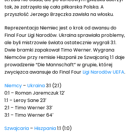
tak, że zatrzęsła się cała piłkarska Polska. A
przyszłość Jerzego Brzęczka zawisła na włosku.
Reprezentacja Niemiec jest o krok od awansu do
Final Four Ligi Narodów. Ukraina sprawiała problemy,
ale byli mistrzowie świata ostatecznie wygrali 3:1.
Dwie bramki zapakował Timo Werner. Wygrana
Niemców przy remisie Hiszpanii ze Szwajcarią 1:1 daje
prowadzenie “Die Mannschaft” w grupie, której
zwycięzca awansuje do Final Four
Ligi Narodów UEFA
.
Niemcy
–
Ukraina
3:1 (2:1)
0:1 – Roman Jaremczuk 12′
1:1 – Leroy Sane 23′
2:1 – Timo Werner 33′
3:1 – Timo Werner 64′
Szwajcaria
–
Hiszpania
1:1 (1:0)