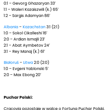
0:1 – Gevorg Ghazaryan 33′
1:1 – Waleri Kazaiszwili (k.) 65′
1:2 – Sargis Adamyan 86′
Albania
–
Kazachstan
3:1 (2:1)
1:0 – Sokol Cikalleshi 16′
2:0 – Ardian Ismajli 23′
2:1 – Abat Aymbetov 24′
3:1 – Rey Manaj (k.) 61′
Białoruś
–
Litwa
2:0 (2:0)
1:0 – Evgeni Yablonski 5′
2:0 – Max Ebong 20′
Puchar Polski:
Cracovia pozostaje w walce o Fortuna Puchar Polski.