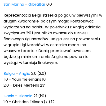
San Marino
–
Gibraltar
0:0
Reprezentacja Belgii strzeliła po golu w pierwszym i w
drugim kwadransie, po czym mogła kontrolować
wydarzenia na boisku. W pojedynku z Anglią odniosła
zwycięstwo 2:0 i jest blisko awansu do turnieju
finałowego Ligi Narodów. Belgia jest na prowadzeniu
w grupie Ligi Narodów i w ostatnim meczu na
własnym terenie z Danią premiować awansem
będzie ją minimum remis. Anglia na pewno nie
wystąpi w turnieju finałowym.
Belgia
–
Anglia
2:0 (2:0)
1:0 – Youri Tielemans 10′
2:0 – Dries Mertens 23′
Dania
–
Islandia
2:1 (1:0)
1:0 – Christian Eriksen (k.) 12′