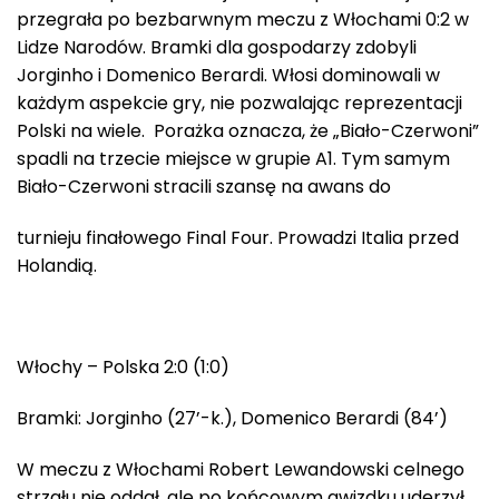
przegrała po bezbarwnym meczu z Włochami 0:2 w
Lidze Narodów. Bramki dla gospodarzy zdobyli
Jorginho i Domenico Berardi. Włosi dominowali w
każdym aspekcie gry, nie pozwalając reprezentacji
Polski na wiele. Porażka oznacza, że „Biało-Czerwoni”
spadli na trzecie miejsce w grupie A1. Tym samym
Biało-Czerwoni stracili szansę na awans do
turnieju finałowego Final Four. Prowadzi Italia przed
Holandią.
Włochy – Polska 2:0 (1:0)
Bramki: Jorginho (27’-k.), Domenico Berardi (84’)
W meczu z Włochami Robert Lewandowski celnego
strzału nie oddał, ale po końcowym gwizdku uderzył