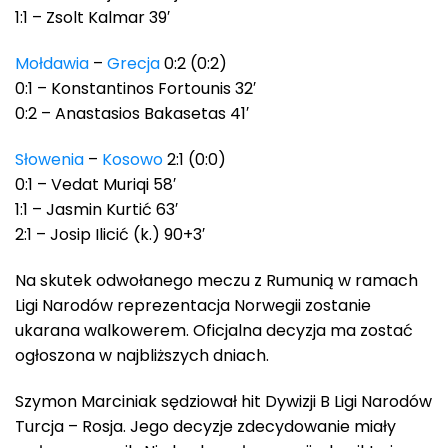
1:1 – Zsolt Kalmar 39′
Mołdawia
–
Grecja
0:2 (0:2)
0:1 – Konstantinos Fortounis 32′
0:2 – Anastasios Bakasetas 41′
Słowenia
–
Kosowo
2:1 (0:0)
0:1 – Vedat Muriqi 58′
1:1 – Jasmin Kurtić 63′
2:1 – Josip Ilicić (k.) 90+3′
Na skutek odwołanego meczu z Rumunią w ramach
Ligi Narodów reprezentacja Norwegii zostanie
ukarana walkowerem. Oficjalna decyzja ma zostać
ogłoszona w najbliższych dniach.
Szymon Marciniak sędziował hit Dywizji B Ligi Narodów
Turcja – Rosja. Jego decyzje zdecydowanie miały