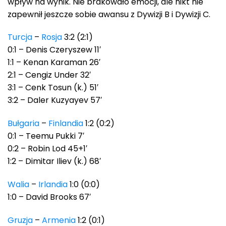
wpływ na wynik. Nie brakowało emocji, ale nikt nie
zapewnił jeszcze sobie awansu z Dywizji B i Dywizji C.
Turcja
–
Rosja
3:2 (2:1)
0:1 – Denis Czeryszew 11′
1:1 – Kenan Karaman 26′
2:1 – Cengiz Under 32′
3:1 – Cenk Tosun (k.) 51′
3:2 – Daler Kuzyayev 57′
Bułgaria
–
Finlandia
1:2 (0:2)
0:1 – Teemu Pukki 7′
0:2 – Robin Lod 45+1′
1:2 – Dimitar Iliev (k.) 68′
Walia
–
Irlandia
1:0 (0:0)
1:0 – David Brooks 67′
Gruzja
–
Armenia
1:2 (0:1)