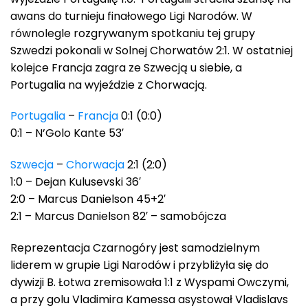
awans do turnieju finałowego Ligi Narodów. W
równolegle rozgrywanym spotkaniu tej grupy
Szwedzi pokonali w Solnej Chorwatów 2:1. W ostatniej
kolejce Francja zagra ze Szwecją u siebie, a
Portugalia na wyjeździe z Chorwacją.
Portugalia
–
Francja
0:1 (0:0)
0:1 – N’Golo Kante 53′
Szwecja
–
Chorwacja
2:1 (2:0)
1:0 – Dejan Kulusevski 36′
2:0 – Marcus Danielson 45+2′
2:1 – Marcus Danielson 82′ – samobójcza
Reprezentacja Czarnogóry jest samodzielnym
liderem w grupie Ligi Narodów i przybliżyła się do
dywizji B. Łotwa zremisowała 1:1 z Wyspami Owczymi,
a przy golu Vladimira Kamessa asystował Vladislavs