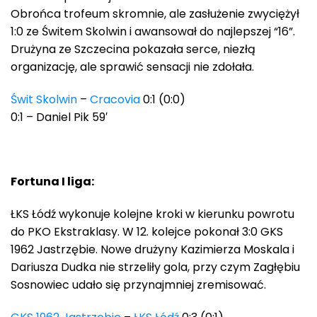
Obrońca trofeum skromnie, ale zasłużenie zwyciężył
1:0 ze Świtem Skolwin i awansował do najlepszej “16”.
Drużyna ze Szczecina pokazała serce, niezłą
organizację, ale sprawić sensacji nie zdołała.
Świt Skolwin
–
Cracovia
0:1 (0:0)
0:1 – Daniel Pik 59′
Fortuna I liga:
ŁKS Łódź wykonuje kolejne kroki w kierunku powrotu
do PKO Ekstraklasy. W 12. kolejce pokonał 3:0 GKS
1962 Jastrzębie. Nowe drużyny Kazimierza Moskala i
Dariusza Dudka nie strzeliły gola, przy czym Zagłębiu
Sosnowiec udało się przynajmniej zremisować.