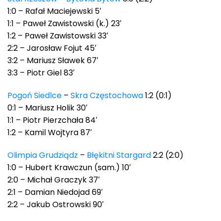
1:0 – Rafał Maciejewski 5′
1:1 – Paweł Zawistowski (k.) 23′
1:2 – Paweł Zawistowski 33′
2:2 – Jarosław Fojut 45′
3:2 – Mariusz Sławek 67′
3:3 – Piotr Giel 83′
Pogoń Siedlce
–
Skra Częstochowa
1:2 (0:1)
0:1 – Mariusz Holik 30′
1:1 – Piotr Pierzchała 84′
1:2 – Kamil Wojtyra 87′
Olimpia Grudziądz
–
Błękitni Stargard
2:2 (2:0)
1:0 – Hubert Krawczun (sam.) 10′
2:0 – Michał Graczyk 37′
2:1 – Damian Niedojad 69′
2:2 – Jakub Ostrowski 90′