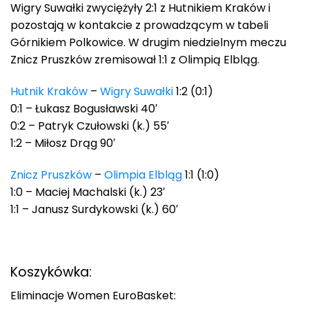
Wigry Suwałki zwyciężyły 2:1 z Hutnikiem Kraków i
pozostają w kontakcie z prowadzącym w tabeli
Górnikiem Polkowice. W drugim niedzielnym meczu
Znicz Pruszków zremisował 1:1 z Olimpią Elbląg.
Hutnik Kraków
–
Wigry Suwałki
1:2 (0:1)
0:1 – Łukasz Bogusławski 40′
0:2 – Patryk Czułowski (k.) 55′
1:2 – Miłosz Drąg 90′
Znicz Pruszków
–
Olimpia Elbląg
1:1 (1:0)
1:0 – Maciej Machalski (k.) 23′
1:1 – Janusz Surdykowski (k.) 60′
Koszykówka:
Eliminacje Women EuroBasket: