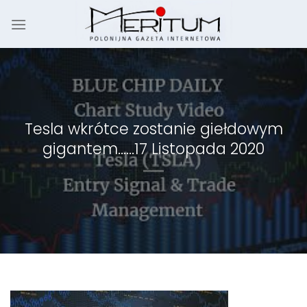
Skip
to
content
Tesla wkrótce zostanie giełdowym
gigantem……17 Listopada 2020