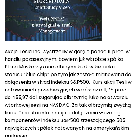
Akcje Tesla Inc. wystrzeliły w górę o ponad 11 proc. w
handlu pozasesyjnym, bowiem już wkrótce spółka
Elona Muska wykona olbrzymi krok w kierunku
statusu “blue chip” po tym jak została mianowana do
dołączenia w skład indeksu S&P500. Kurs akcji Tesli w
notowaniach przedsesyjnych wzrósł aż o 11,75 proc.
do 455,97 dol. sugerując olbrzymią lukę na otwarciu
wtorkowej sesji na NASDAQ. Za tak olbrzymią zwyżką
kursu Tesli stoi informacja o dołączeniu w szereg
komponentów indeksu S&P500 zrzeszającego 505
największych spółek notowanych na amerykańskim
parkiecie.