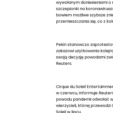
wywołanym doniesieniami o 
szczepionki na koronawirusa
bowiem możliwe szybsze znies
przemieszczania się, co z ko
Pekin stanowczo zaprotesto
zakazowi użytkowania kolejnyc
swoją decyzję powodami zw
Reuters.
Cirque du Soleil Entertainmen
w czerwcu, informuje Reuters
powodu pandemii odwołać wy
wierzycieli, której przewodzi
Soleil w lipcu.