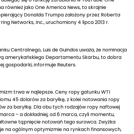
 również jako One America News, to skrajnie
pierający Donalda Trumpa założony przez Roberta
rring Networks, Inc., uruchomiony 4 lipca 2013 r.
nku Centralnego, Luis de Guindos uważa, że nominacja
wą amerykańskiego Departamentu Skarbu, to dobra
j gospodarki, informuje Reuters.
mizm trwa w najlepsze. Ceny ropy gatunku WTI
ziomu 45 dolarów za baryłkę, z kolei notowania ropy
ów za baryłkę. Dla obu tych rodzajów ropy naftowej
marca – a dokładniej, od 6 marca, czyli momentu,
ałtowne tąpnięcie notowań tego surowca. Zwyżka
je na ogólnym optymizmie na rynkach finansowych,