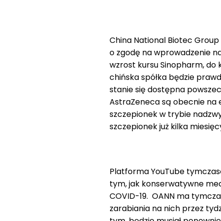
China National Biotec Group 
o zgodę na wprowadzenie na
wzrost kursu Sinopharm, do 
chińska spółka będzie prawd
stanie się dostępna powszech
AstraZeneca są obecnie na e
szczepionek w trybie nadzw
szczepionek już kilka miesię
Platforma YouTube tymczas
tym, jak konserwatywne medi
COVID-19. OANN ma tymczas
zarabiania na nich przez tyd
tym, będzie musiał ponownie