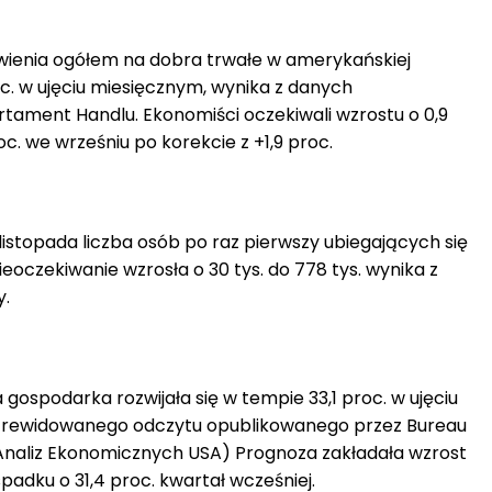
wienia ogółem na dobra trwałe w amerykańskiej
c. w ujęciu miesięcznym, wynika z danych
ament Handlu. Ekonomiści oczekiwali wzrostu o 0,9
c. we wrześniu po korekcie z +1,9 proc.
istopada liczba osób po raz pierwszy ubiegających się
ieoczekiwanie wzrosła o 30 tys. do 778 tys. wynika z
.
 gospodarka rozwijała się w tempie 33,1 proc. w ujęciu
zrewidowanego odczytu opublikowanego przez Bureau
 Analiz Ekonomicznych USA) Prognoza zakładała wzrost
padku o 31,4 proc. kwartał wcześniej.