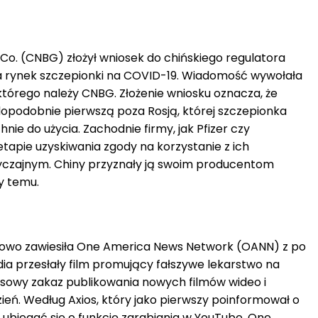
Co. (CNBG) złożył wniosek do chińskiego regulatora
 rynek szczepionki na COVID-19. Wiadomość wywołała
którego należy CNBG. Złożenie wniosku oznacza, że
opodobnie pierwszą poza Rosją, której szczepionka
nie do użycia. Zachodnie firmy, jak Pfizer czy
tapie uzyskiwania zgody na korzystanie z ich
yczajnym. Chiny przyznały ją swoim producentom
cy temu.
owo zawiesiła One America News Network (OANN) z po
a przesłały film promujący fałszywe lekarstwo na
owy zakaz publikowania nowych filmów wideo i
zień. Według Axios, który jako pierwszy poinformował o
 ubiegać się o funkcję zarabiania w YouTube. One