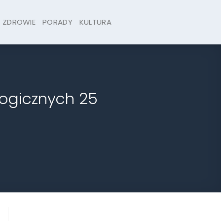
ZDROWIE
PORADY
KULTURA
logicznych 25