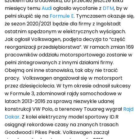
szokiem dla środowiska, bo przecież jeszcze kilka
miesięcy temu
Audi
ogłosiło wycofanie z
DTM
, by w
pełni skupić się na
Formule E
. Tymczasem okazuje się,
że sezon 2020/2021 będzie dla firmy z Ingolstadt
ostatnim spędzonym w elektrycznych wyścigach.
Jak ogłosił Volkswagen, podjęta decyzja to “część
reorganizacji przedsiębiorstwa”. W ramach zmian 169
pracowników oddziału motorsportowego zostanie w
pełni zintegrowanych z innymi działami firmy.
Obejmą oni inne stanowiska, tak aby nie tracić
pracy. Volkswagen angażował się w motorsport
przez dziesięciolecia. W tym okresie odnosił sukcesy
w Formule 3, zdominował rajdy samochodowe w
latach 2013-2016 za sprawą niezwykle udanej
konstrukcji VW Polo, a terenowy Touareg wygrał
Rajd
Dakar
. Z kolei elektryczny model sportowy ID.R
osiągnął rekordowe czasy na znanych trasach
Goodwood i Pikes Peak. Volkswagen zaczął