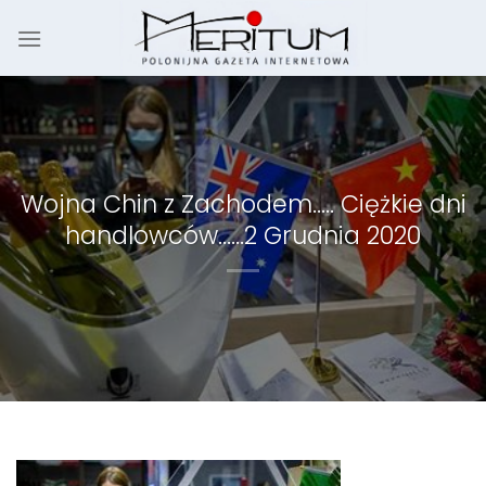
Skip
to
content
Wojna Chin z Zachodem….. Ciężkie dni
handlowców……2 Grudnia 2020