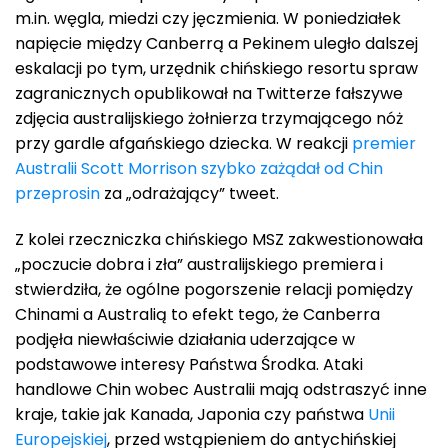
m.in. węgla, miedzi czy jęczmienia. W poniedziałek
napięcie między Canberrą a Pekinem uległo dalszej
eskalacji po tym, urzędnik chińskiego resortu spraw
zagranicznych opublikował na Twitterze fałszywe
zdjęcia australijskiego żołnierza trzymającego nóż
przy gardle afgańskiego dziecka. W reakcji
premier
Australii Scott Morrison szybko zażądał od Chin
przeprosin
za „odrażający” tweet.
Z kolei rzeczniczka chińskiego MSZ zakwestionowała
„poczucie dobra i zła” australijskiego premiera i
stwierdziła, że ogólne pogorszenie relacji pomiędzy
Chinami a Australią to efekt tego, że Canberra
podjęła niewłaściwie działania uderzające w
podstawowe interesy Państwa Środka. Ataki
handlowe Chin wobec Australii mają odstraszyć inne
kraje, takie jak Kanada, Japonia czy państwa
Unii
Europejskiej
, przed wstąpieniem do antychińskiej