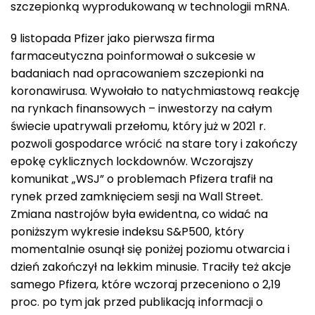
szczepionką wyprodukowaną w technologii mRNA.
9 listopada Pfizer jako pierwsza firma
farmaceutyczna poinformował o sukcesie w
badaniach nad opracowaniem szczepionki na
koronawirusa. Wywołało to natychmiastową reakcję
na rynkach finansowych – inwestorzy na całym
świecie upatrywali przełomu, który już w 2021 r.
pozwoli gospodarce wrócić na stare tory i zakończy
epokę cyklicznych lockdownów. Wczorajszy
komunikat „WSJ” o problemach Pfizera trafił na
rynek przed zamknięciem sesji na Wall Street.
Zmiana nastrojów była ewidentna, co widać na
poniższym wykresie indeksu S&P500, który
momentalnie osunął się poniżej poziomu otwarcia i
dzień zakończył na lekkim minusie. Traciły też akcje
samego Pfizera, które wczoraj przeceniono o 2,19
proc. po tym jak przed publikacją informacji o