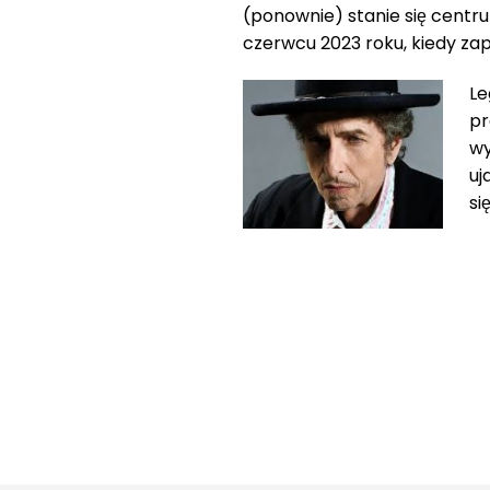
(ponownie) stanie się centr
czerwcu 2023 roku, kiedy zap
Le
pr
wy
uj
si