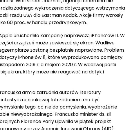
onosi “Wall Street Journal”, agencja federalna nie
erdziła żadnego wykroczenia dotyczącego wstrzymania
czki rządu USA dla Eastman Kodak. Akcje firmy wzrosły
isko 60 proc. w handlu przedrynkowym.
Apple uruchomiło kampanię naprawczą iPhone’ów 11. W
części urządzeń może zawieszać się ekran. Wadliwe
egzemplarze zostaną bezpłatnie naprawione. Problem
dotyczy iPhone’ów 11, które wyprodukowano pomiędzy
listopadem 2019 r. a majem 2020 r. W wadliwej partii
ię ekran, który może nie reagować na dotyk i
rancuska armia zatrudnia autorów literatury
antastycznonaukowej. Ich zadaniem ma być
ymyślanie tego, co nie do pomyślenia, wyobrażenie
obie niewyobrażalnego. Francuska minister ds. sił
brojnych Florence Parly ujawniła w piątek projekt
pracowany przez Agencję Innowacji Obrony (AID).