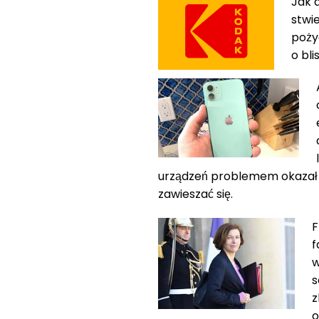
Jak d
stwi
poży
o bl
urządzeń problemem okazał s
zawieszać się.
F
f
w
s
z
o