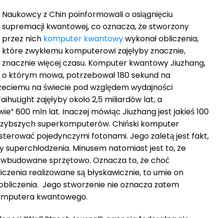
Naukowcy z Chin poinformowali o osiągnięciu
supremacji kwantowej, co oznacza, że stworzony
przez nich
komputer kwantowy
wykonał obliczenia,
które zwykłemu komputerowi zajęłyby znacznie,
znacznie więcej czasu. Komputer kwantowy Jiuzhang,
o którym mowa, potrzebował 180 sekund na
rzeciemu na świecie pod względem wydajności
uLight zajęłyby około 2,5 miliardów lat, a
e” 600 mln lat. Inaczej mówiąc Jiuzhang jest jakieś 100
jszybszych superkomputerów. Chiński komputer
sterować pojedynczymi fotonami. Jego zaletą jest fakt,
y superchłodzenia. Minusem natomiast jest to, że
e wbudowane sprzętowo. Oznacza to, że choć
czenia realizowane są błyskawicznie, to umie on
obliczenia. Jego stworzenie nie oznacza zatem
komputera kwantowego.