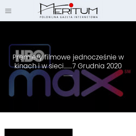
Skip
to
content
Premiery filmowe jednocześnie w
kinach i w sieci…….7 Grudnia 2020