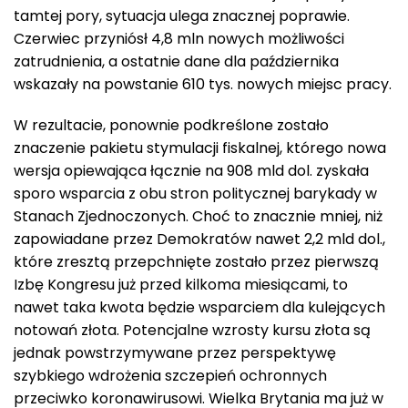
tamtej pory, sytuacja ulega znacznej poprawie.
Czerwiec przyniósł 4,8 mln nowych możliwości
zatrudnienia, a ostatnie dane dla października
wskazały na powstanie 610 tys. nowych miejsc pracy.
W rezultacie, ponownie podkreślone zostało
znaczenie pakietu stymulacji fiskalnej, którego nowa
wersja opiewająca łącznie na 908 mld dol. zyskała
sporo wsparcia z obu stron politycznej barykady w
Stanach Zjednoczonych. Choć to znacznie mniej, niż
zapowiadane przez Demokratów nawet 2,2 mld dol.,
które zresztą przepchnięte zostało przez pierwszą
Izbę Kongresu już przed kilkoma miesiącami, to
nawet taka kwota będzie wsparciem dla kulejących
notowań złota. Potencjalne wzrosty kursu złota są
jednak powstrzymywane przez perspektywę
szybkiego wdrożenia szczepień ochronnych
przeciwko koronawirusowi. Wielka Brytania ma już w