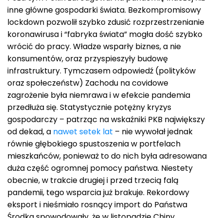
inne główne gospodarki świata. Bezkompromisowy
lockdown pozwolił szybko zdusić rozprzestrzenianie
koronawirusa i “fabryka świata” mogła dość szybko
wrócić do pracy. Władze wsparły biznes, a nie
konsumentów, oraz przyspieszyły budowę
infrastruktury. Tymczasem odpowiedź (polityków
oraz społeczeństw) Zachodu na covidowe
zagrożenie była niemrawa i w efekcie pandemia
przedłuża się. Statystycznie potężny kryzys
gospodarczy – patrząc na wskaźniki PKB największy
od dekad, a
nawet setek lat
– nie wywołał jednak
równie głębokiego spustoszenia w portfelach
mieszkańców, ponieważ to do nich była adresowana
duża część ogromnej pomocy państwa. Niestety
obecnie, w trakcie drugiej i przed trzecią falą
pandemii, tego wsparcia już brakuje. Rekordowy
eksport i nieśmiało rosnący import do Państwa
Środka spowodowały, że w listopadzie Chiny