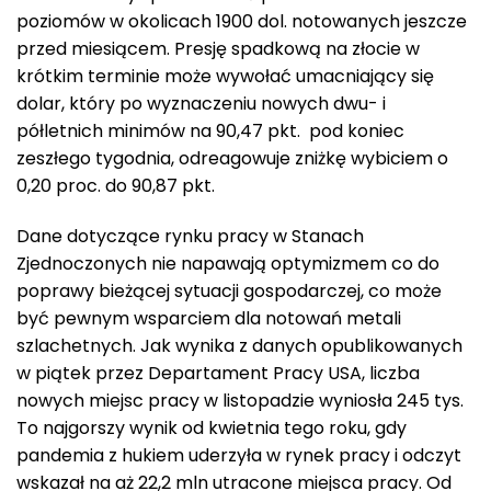
poziomów w okolicach 1900 dol. notowanych jeszcze
przed miesiącem. Presję spadkową na złocie w
krótkim terminie może wywołać umacniający się
dolar, który po wyznaczeniu nowych dwu- i
półletnich minimów na 90,47 pkt. pod koniec
zeszłego tygodnia, odreagowuje zniżkę wybiciem o
0,20 proc. do 90,87 pkt.
Dane dotyczące rynku pracy w Stanach
Zjednoczonych nie napawają optymizmem co do
poprawy bieżącej sytuacji gospodarczej, co może
być pewnym wsparciem dla notowań metali
szlachetnych. Jak wynika z danych opublikowanych
w piątek przez Departament Pracy USA, liczba
nowych miejsc pracy w listopadzie wyniosła 245 tys.
To najgorszy wynik od kwietnia tego roku, gdy
pandemia z hukiem uderzyła w rynek pracy i odczyt
wskazał na aż 22,2 mln utracone miejsca pracy. Od