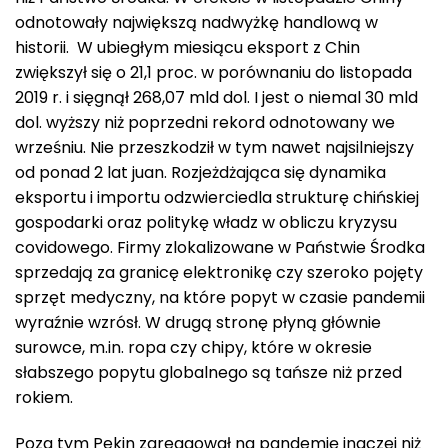
odnotowały największą nadwyżkę handlową w
historii. W ubiegłym miesiącu eksport z Chin
zwiększył się o 21,1 proc. w porównaniu do listopada
2019 r. i sięgnął 268,07 mld dol. I jest o niemal 30 mld
dol. wyższy niż poprzedni rekord odnotowany we
wrześniu. Nie przeszkodził w tym nawet najsilniejszy
od ponad 2 lat juan. Rozjeżdżająca się dynamika
eksportu i importu odzwierciedla strukturę chińskiej
gospodarki oraz politykę władz w obliczu kryzysu
covidowego. Firmy zlokalizowane w Państwie Środka
sprzedają za granicę elektronikę czy szeroko pojęty
sprzęt medyczny, na które popyt w czasie pandemii
wyraźnie wzrósł. W drugą stronę płyną głównie
surowce, m.in. ropa czy chipy, które w okresie
słabszego popytu globalnego są tańsze niż przed
rokiem.
Poza tym Pekin zareagował na pandemię inaczej niż