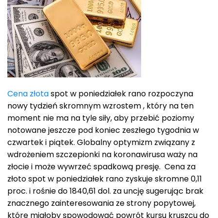
Cena złota
spot w poniedziałek rano rozpoczyna
nowy tydzień skromnym wzrostem , który na ten
moment nie ma na tyle siły, aby przebić poziomy
notowane jeszcze pod koniec zeszłego tygodnia w
czwartek i piątek. Globalny optymizm związany z
wdrożeniem szczepionki na koronawirusa waży na
złocie i może wywrzeć spadkową presję. Cena za
złoto spot w poniedziałek rano zyskuje skromne 0,11
proc. i rośnie do 1840,61 dol. za uncję sugerując brak
znacznego zainteresowania ze strony popytowej,
które miałoby spowodować powrót kursu kruszcu do