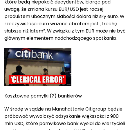
które będą niepokoić decydentów, biorąc pod
uwagę, że zmiana kursu EUR/USD jest raczej
produktem ubocznym słabości dolara niż siły euro. W
rzeczywistości euro ważone obrotem jest „trochę
słabsze niż latem”. W związku z tym EUR może nie być
głównym elementem nadchodzącego spotkania.
Kosztowne pomyłki (?) bankierów
W środę w sądzie na Manahattanie Citigroup będzie
próbować wywalczyć odzyskanie większości z 900
mln USD, które pomyłkowo bank wysłał do wierzycieli