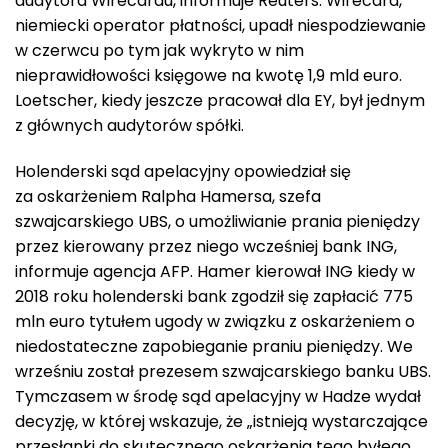
audytora Wirecardu, informuje Reuters. Wirecard,
niemiecki operator płatności, upadł niespodziewanie
w czerwcu po tym jak wykryto w nim
nieprawidłowości księgowe na kwotę 1,9 mld euro.
Loetscher, kiedy jeszcze pracował dla EY, był jednym
z głównych audytorów spółki.
Holenderski sąd apelacyjny opowiedział się
za oskarżeniem Ralpha Hamersa, szefa
szwajcarskiego UBS, o umożliwianie prania pieniędzy
przez kierowany przez niego wcześniej bank ING,
informuje agencja AFP. Hamer kierował ING kiedy w
2018 roku holenderski bank zgodził się zapłacić 775
mln euro tytułem ugody w związku z oskarżeniem o
niedostateczne zapobieganie praniu pieniędzy. We
wrześniu został prezesem szwajcarskiego banku UBS.
Tymczasem w środę sąd apelacyjny w Hadze wydał
decyzję, w której wskazuje, że „istnieją wystarczające
przesłanki do skutecznego oskarżenia tego byłego