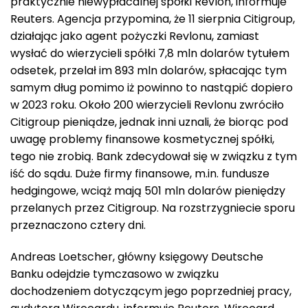
praktycznie niewypłacalnej spółki Revlon, informuje
Reuters. Agencja przypomina, że 11 sierpnia Citigroup,
działając jako agent pożyczki Revlonu, zamiast
wysłać do wierzycieli spółki 7,8 mln dolarów tytułem
odsetek, przelał im 893 mln dolarów, spłacając tym
samym dług pomimo iż powinno to nastąpić dopiero
w 2023 roku. Około 200 wierzycieli Revlonu zwróciło
Citigroup pieniądze, jednak inni uznali, że biorąc pod
uwagę problemy finansowe kosmetycznej spółki,
tego nie zrobią. Bank zdecydował się w związku z tym
iść do sądu. Duże firmy finansowe, m.in. fundusze
hedgingowe, wciąż mają 501 mln dolarów pieniędzy
przelanych przez Citigroup. Na rozstrzygniecie sporu
przeznaczono cztery dni.
Andreas Loetscher, główny księgowy Deutsche
Banku odejdzie tymczasowo w związku
dochodzeniem dotyczącym jego poprzedniej pracy,