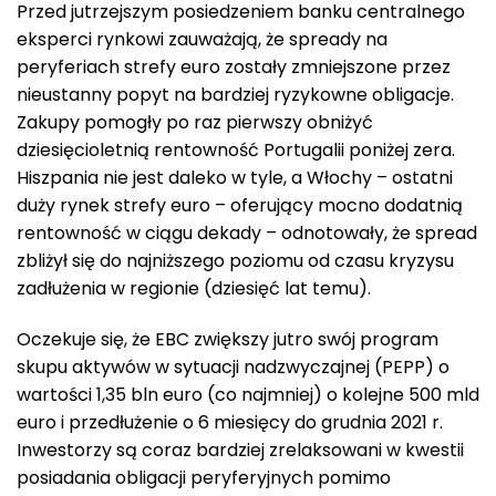
Przed jutrzejszym posiedzeniem banku centralnego
eksperci rynkowi zauważają, że ​​spready na
peryferiach strefy euro zostały zmniejszone przez
nieustanny popyt na bardziej ryzykowne obligacje.
Zakupy pomogły po raz pierwszy obniżyć
dziesięcioletnią rentowność Portugalii poniżej zera.
Hiszpania nie jest daleko w tyle, a Włochy – ostatni
duży rynek strefy euro – oferujący mocno dodatnią
rentowność w ciągu dekady – odnotowały, że spread
zbliżył się do najniższego poziomu od czasu kryzysu
zadłużenia w regionie (dziesięć lat temu).
Oczekuje się, że EBC zwiększy jutro swój program
skupu aktywów w sytuacji nadzwyczajnej (PEPP) o
wartości 1,35 bln euro (co najmniej) o kolejne 500 mld
euro i przedłużenie o 6 miesięcy do grudnia 2021 r.
Inwestorzy są coraz bardziej zrelaksowani w kwestii
posiadania obligacji peryferyjnych pomimo