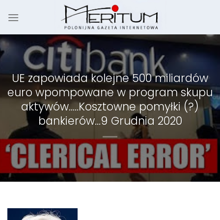
Skip
to
content
UE zapowiada kolejne 500 miliardów
euro wpompowane w program skupu
aktywów…..Kosztowne pomyłki (?)
bankierów…9 Grudnia 2020