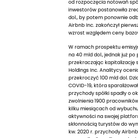
od rozpoczęcia notowań spółk
inwestorów postanowiła zreal
dol., by potem ponownie odbi
Airbnb Inc. zakończył pierws
wzrost względem ceny bazow
W ramach prospektu emisyjn
na 40 mld dol., jednak już p
przekraczając kapitalizację
Holdings Inc. Analitycy oce
przekroczyć 100 mld dol. Dz
COVID-19, która sparaliżował
przychody spółki spadły o o
zwolnienia 1900 pracowników, 
kilku miesiącach od wybuch
aktywności na swojej platfo
skłonnością turystów do wyn
kw. 2020 r. przychody Airbnb