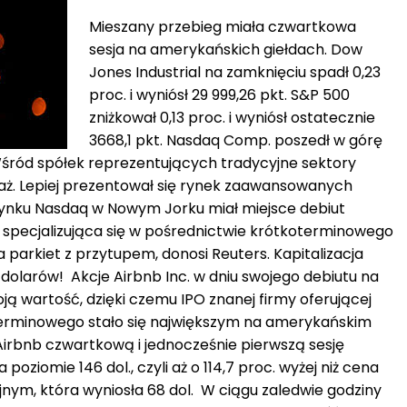
Mieszany przebieg miała czwartkowa
sesja na amerykańskich giełdach. Dow
Jones Industrial na zamknięciu spadł 0,23
proc. i wyniósł 29 999,26 pkt. S&P 500
zniżkował 0,13 proc. i wyniósł ostatecznie
3668,1 pkt. Nasdaq Comp. poszedł w górę
 Wśród spółek reprezentujących tradycyjne sektory
ż. Lepiej prezentował się rynek zaawansowanych
rynku Nasdaq w Nowym Jorku miał miejsce debiut
a specjalizująca się w pośrednictwie krótkoterminowego
parkiet z przytupem, donosi Reuters. Kapitalizacja
dolarów! Akcje Airbnb Inc. w dniu swojego debiutu na
 wartość, dzięki czemu IPO znanej firmy oferującej
erminowego stało się największym na amerykańskim
Airbnb czwartkową i jednocześnie pierwszą sesję
poziomie 146 dol., czyli aż o 114,7 proc. wyżej niż cena
nym, która wyniosła 68 dol. W ciągu zaledwie godziny