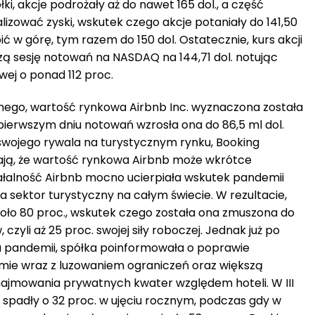
i, akcje podrożały aż do nawet 165 dol., a część
izować zyski, wskutek czego akcje potaniały do 141,50
ć w górę, tym razem do 150 dol. Ostatecznie, kurs akcji
zą sesję notowań na NASDAQ na 144,71 dol. notując
ej o ponad 112 proc.
ego, wartość rynkowa Airbnb Inc. wyznaczona została
o pierwszym dniu notowań wzrosła ona do 86,5 ml dol.
 swojego rywala na turystycznym rynku, Booking
niają, że wartość rynkowa Airbnb może wkrótce
iałalność Airbnb mocno ucierpiała wskutek pandemii
a sektor turystyczny na całym świecie. W rezultacie,
koło 80 proc., wskutek czego została ona zmuszona do
czyli aż 25 proc. swojej siły roboczej. Jednak już po
u pandemii, spółka poinformowała o poprawie
rmie wraz z luzowaniem ograniczeń oraz większą
ajmowania prywatnych kwater względem hoteli. W III
 spadły o 32 proc. w ujęciu rocznym, podczas gdy w