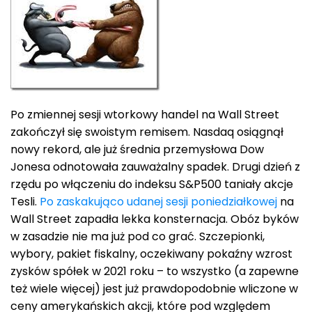
Po zmiennej sesji wtorkowy handel na Wall Street
zakończył się swoistym remisem. Nasdaq osiągnął
nowy rekord, ale już średnia przemysłowa Dow
Jonesa odnotowała zauważalny spadek. Drugi dzień z
rzędu po włączeniu do indeksu S&P500 taniały akcje
Tesli.
Po zaskakująco udanej sesji poniedziałkowej
na
Wall Street zapadła lekka konsternacja. Obóz byków
w zasadzie nie ma już pod co grać. Szczepionki,
wybory, pakiet fiskalny, oczekiwany pokaźny wzrost
zysków spółek w 2021 roku – to wszystko (a zapewne
też wiele więcej) jest już prawdopodobnie wliczone w
ceny amerykańskich akcji, które pod względem