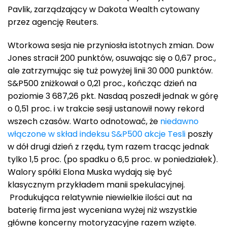
Pavlik, zarządzający w Dakota Wealth cytowany
przez agencję Reuters.
Wtorkowa sesja nie przyniosła istotnych zmian. Dow
Jones stracił 200 punktów, osuwając się o 0,67 proc.,
ale zatrzymując się tuż powyżej linii 30 000 punktów.
S&P500 zniżkował o 0,21 proc., kończąc dzień na
poziomie 3 687,26 pkt. Nasdaq poszedł jednak w górę
o 0,51 proc. i w trakcie sesji ustanowił nowy rekord
wszech czasów. Warto odnotować, że
niedawno
włączone w skład indeksu S&P500 akcje Tesli
poszły
w dół drugi dzień z rzędu, tym razem tracąc jednak
tylko 1,5 proc. (po spadku o 6,5 proc. w poniedziałek).
Walory spółki Elona Muska wydają się być
klasycznym przykładem manii spekulacyjnej.
Produkująca relatywnie niewielkie ilości aut na
baterię firma jest wyceniana wyżej niż wszystkie
główne koncerny motoryzacyjne razem wzięte.