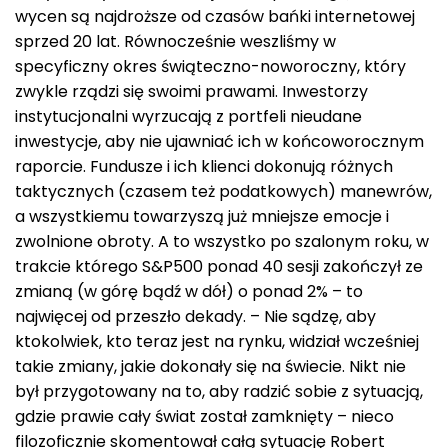
wycen są najdroższe od czasów bańki internetowej
sprzed 20 lat. Równocześnie weszliśmy w
specyficzny okres świąteczno-noworoczny, który
zwykle rządzi się swoimi prawami. Inwestorzy
instytucjonalni wyrzucają z portfeli nieudane
inwestycje, aby nie ujawniać ich w końcoworocznym
raporcie. Fundusze i ich klienci dokonują różnych
taktycznych (czasem też podatkowych) manewrów,
a wszystkiemu towarzyszą już mniejsze emocje i
zwolnione obroty. A to wszystko po szalonym roku, w
trakcie którego S&P500 ponad 40 sesji zakończył ze
zmianą (w górę bądź w dół) o ponad 2% – to
najwięcej od przeszło dekady. – Nie sądzę, aby
ktokolwiek, kto teraz jest na rynku, widział wcześniej
takie zmiany, jakie dokonały się na świecie. Nikt nie
był przygotowany na to, aby radzić sobie z sytuacją,
gdzie prawie cały świat został zamknięty – nieco
filozoficznie skomentował całą sytuację Robert