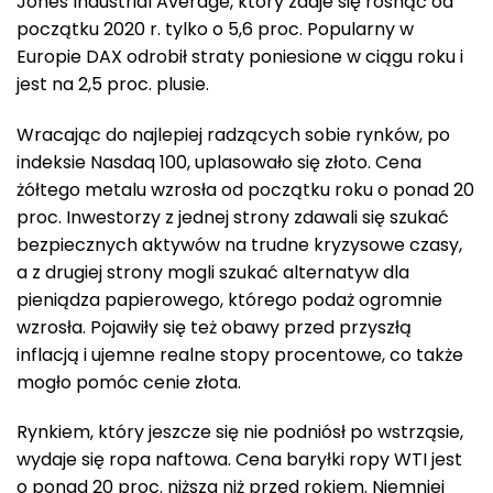
Jones Industrial Average, który zdaje się rosnąć od
początku 2020 r. tylko o 5,6 proc. Popularny w
Europie DAX odrobił straty poniesione w ciągu roku i
jest na 2,5 proc. plusie.
Wracając do najlepiej radzących sobie rynków, po
indeksie Nasdaq 100, uplasowało się złoto. Cena
żółtego metalu wzrosła od początku roku o ponad 20
proc. Inwestorzy z jednej strony zdawali się szukać
bezpiecznych aktywów na trudne kryzysowe czasy,
a z drugiej strony mogli szukać alternatyw dla
pieniądza papierowego, którego podaż ogromnie
wzrosła. Pojawiły się też obawy przed przyszłą
inflacją i ujemne realne stopy procentowe, co także
mogło pomóc cenie złota.
Rynkiem, który jeszcze się nie podniósł po wstrząsie,
wydaje się ropa naftowa. Cena baryłki ropy WTI jest
o ponad 20 proc. niższa niż przed rokiem. Niemniej