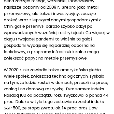
cena zaczęła rosnąć, wcześniej zobaczyliśmy
najniższe poziomy od 2009 r. Srebro, jako metal
przemysłowy, ale także i inwestycyjny, zaczęło
drożeć wraz z lepszymi danymi gospodarczymi z
Chin, gdzie przemysł bardzo szybko odżył po
wprowadzonych wcześniej restrykcjach. Co więcej, w
ciągu trwającej pandemii to właśnie ta gałąź
gospodarki wydaje się najbardziej odporna na
lockdowny, a programy infrastrukturalne mogą
zwiększać popyt na metale przemysłowe.
W 2020 r. nie zawiodła także amerykańska giełda.
Wiele spółek, zwłaszcza technologicznych, zyskało
na tym, że ludzie zostali w domach, przeszli na pracę
zdalną i na domową rozrywkę. Tym samym indeks
Nasdaq 100 od początku roku zwyżkował o ponad 44
proc. Daleko w tyle tego zestawienia został indeks
S&P 500, ze stopą zwrotu ok. 14 proc. oraz Dow