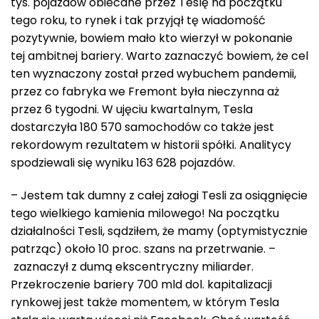
tys. pojazdów obiecane przez Teslę na początku
tego roku, to rynek i tak przyjął tę wiadomość
pozytywnie, bowiem mało kto wierzył w pokonanie
tej ambitnej bariery. Warto zaznaczyć bowiem, że cel
ten wyznaczony został przed wybuchem pandemii,
przez co fabryka we Fremont była nieczynna aż
przez 6 tygodni. W ujęciu kwartalnym, Tesla
dostarczyła 180 570 samochodów co także jest
rekordowym rezultatem w historii spółki. Analitycy
spodziewali się wyniku 163 628 pojazdów.
– Jestem tak dumny z całej załogi Tesli za osiągnięcie
tego wielkiego kamienia milowego! Na początku
działalności Tesli, sądziłem, że mamy (optymistycznie
patrząc) około 10 proc. szans na przetrwanie. –
zaznaczył z dumą ekscentryczny miliarder.
Przekroczenie bariery 700 mld dol. kapitalizacji
rynkowej jest także momentem, w którym Tesla