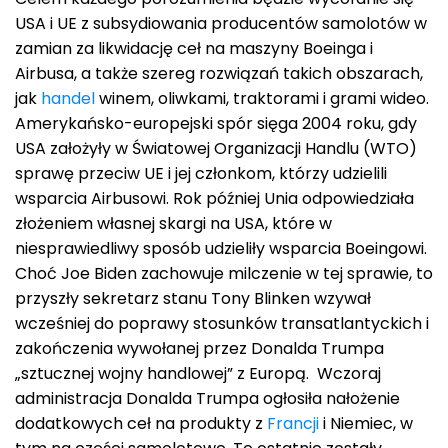
USA i UE z subsydiowania producentów samolotów w
zamian za likwidację ceł na maszyny Boeinga i
Airbusa, a także szereg rozwiązań takich obszarach,
jak
handel
winem, oliwkami, traktorami i grami wideo.
Amerykańsko-europejski spór sięga 2004 roku, gdy
USA założyły w Światowej Organizacji Handlu (WTO)
sprawę przeciw UE i jej członkom, którzy udzielili
wsparcia Airbusowi. Rok później Unia odpowiedziała
złożeniem własnej skargi na USA, które w
niesprawiedliwy sposób udzieliły wsparcia Boeingowi.
Choć Joe Biden zachowuje milczenie w tej sprawie, to
przyszły sekretarz stanu Tony Blinken wzywał
wcześniej do poprawy stosunków transatlantyckich i
zakończenia wywołanej przez Donalda Trumpa
„sztucznej wojny handlowej” z Europą. Wczoraj
administracja Donalda Trumpa ogłosiła nałożenie
dodatkowych ceł na produkty z
Francji
i Niemiec, w