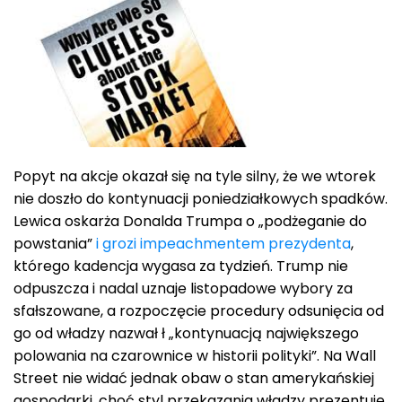
Popyt na akcje okazał się na tyle silny, że we wtorek
nie doszło do kontynuacji poniedziałkowych spadków.
Lewica oskarża Donalda Trumpa o „podżeganie do
powstania”
i grozi impeachmentem prezydenta
,
którego kadencja wygasa za tydzień. Trump nie
odpuszcza i nadal uznaje listopadowe wybory za
sfałszowane, a rozpoczęcie procedury odsunięcia od
go od władzy nazwał ł „kontynuacją największego
polowania na czarownice w historii polityki”. Na Wall
Street nie widać jednak obaw o stan amerykańskiej
gospodarki, choć styl przekazania władzy prezentuje