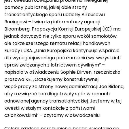
jest kwestia rozwiązania problemu nielegalnej
pomocy publicznej, jakiej obie strony
transatlantyckiego sporu udzieliły Airbusowi i
Boeingowi – twierdzą informatorzy agencji
Bloomberg. Propozycja Komisji Europejskiej (KE) ma
jednak dotyczyć nie tylko sporu wokół samolotów,
ale także szerszego tematu relacji handlowych
Europy i USA. „Unia Europejska kontynuuje wsparcie
dla wynegocjowanego porozumienia ws. wszystkich
spraw związanych z lotnictwem cywilnym” –
napisała w oświadczeniu Sophie Dirven, rzeczniczka
prasowa KE. „Oczekujemy konstruktywnej
współpracy ze strony nowej administracji Joe Bidena,
aby rozwiązać ten długotrwały spór w ramach
odnowionej agendy transatlantyckiej. Jestemy w tej
kwestii w stałym kontakcie z państwami
członkowskimi” – czytamy w oświadczeniu.
Celem każdego porozumienia będzie wycofanie się