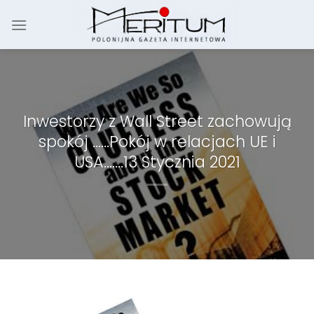
Skip
to
content
Inwestorzy z Wall Street zachowują
spokój ……Pokój w relacjach UE i
USA…….13 Stycznia 2021