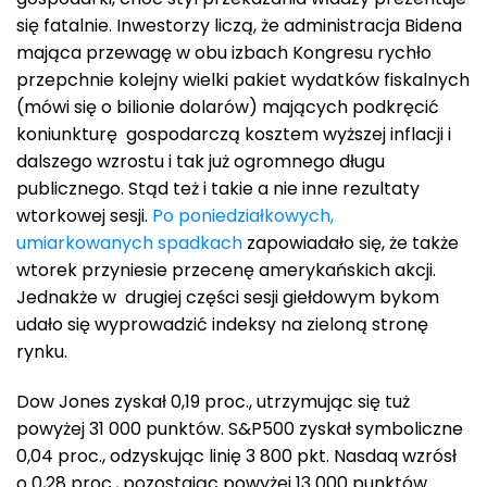
się fatalnie. Inwestorzy liczą, że administracja Bidena
mająca przewagę w obu izbach Kongresu rychło
przepchnie kolejny wielki pakiet wydatków fiskalnych
(mówi się o bilionie dolarów) mających podkręcić
koniunkturę gospodarczą kosztem wyższej inflacji i
dalszego wzrostu i tak już ogromnego długu
publicznego. Stąd też i takie a nie inne rezultaty
wtorkowej sesji.
Po poniedziałkowych,
umiarkowanych spadkach
zapowiadało się, że także
wtorek przyniesie przecenę amerykańskich akcji.
Jednakże w drugiej części sesji giełdowym bykom
udało się wyprowadzić indeksy na zieloną stronę
rynku.
Dow Jones zyskał 0,19 proc., utrzymując się tuż
powyżej 31 000 punktów. S&P500 zyskał symboliczne
0,04 proc., odzyskując linię 3 800 pkt. Nasdaq wzrósł
o 0,28 proc., pozostając powyżej 13 000 punktów.