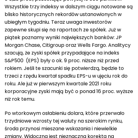
Wszystkie trzy indeksy w dalszym ciągu notowane są
blisko historycznych rekordów ustanowionych w
ubiegłym tygodniu. Teraz uwaga inwestorów
zapewne skupi się na raportach ze spółek. Już w
piątek poznamy wyniki największych banków: JP
Morgan Chase, Citigroup oraz Wells Fargo. Analitycy
szacują, że zyski spółek przypadające na indeks
S&P500 (EPS) były o ok. 9 proc. niższe niż przed
rokiem. Jeśli te szacunki się potwierdzą, będzie to
trzeci z rzędu kwartał spadku EPS-u w ujęciu rok do
roku. Ale już w pierwszym kwartale 2021 roku
korporacyjne zyski mają być o ponad 16 proc. wyższe
niż rok temu.
Po wtorkowym osłabieniu dolara, które przerwało
trzydniowe wzrosty tej waluty na szerokim rynku,
środa przynosi mieszane wskazania i niewielkie
zmiany. Widoczna jest nieznaczna korekta na