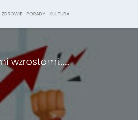
ZDROWIE
PORADY
KULTURA
imi wzrostami……