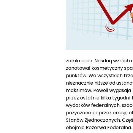
zamknięcia. Nasdaq wzrósł o 
zanotował kosmetyczny spade
punktów. We wszystkich trze
nieznacznie niższe od ustan
maksimów. Powoli wygasają z
przez ostatnie kilka tygodni.
wydatków federalnych, szaco
pożyczone poprzez emisję obl
Stanów Zjednoczonych. Częś
obejmie Rezerwa Federalna.