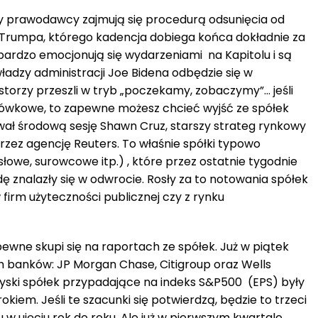
y prawodawcy zajmują się procedurą odsunięcia od
Trumpa, którego kadencja dobiega końca dokładnie za
 bardzo emocjonują się wydarzeniami na Kapitolu i są
ładzy administracji Joe Bidena odbędzie się w
torzy przeszli w tryb „poczekamy, zobaczymy”… jeśli
tówkowe, to zapewne możesz chcieć wyjść ze spółek
ał środową sesję Shawn Cruz, starszy strateg rynkowy
zez agencję Reuters. To właśnie spółki typowo
słowe, surowcowe itp.) , które przez ostatnie tygodnie
ę znalazły się w odwrocie. Rosły za to notowania spółek
firm użyteczności publicznej czy z rynku
wne skupi się na raportach ze spółek. Już w piątek
 banków: JP Morgan Chase, Citigroup oraz Wells
 zyski spółek przypadające na indeks S&P500 (EPS) były
 rokiem. Jeśli te szacunki się potwierdzą, będzie to trzeci
 w ujęciu rok do roku. Ale już w pierwszym kwartale