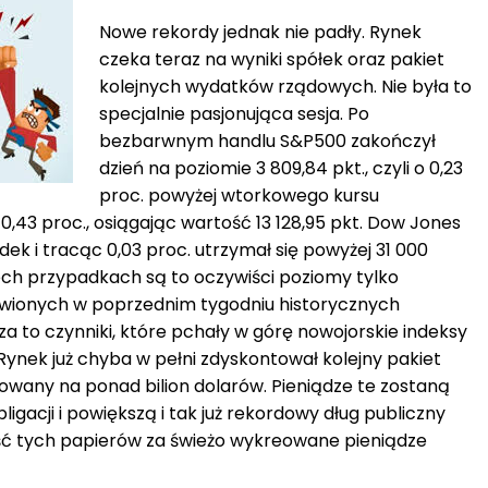
Nowe rekordy jednak nie padły. Rynek
czeka teraz na wyniki spółek oraz pakiet
kolejnych wydatków rządowych. Nie była to
specjalnie pasjonująca sesja. Po
bezbarwnym handlu S&P500 zakończył
dzień na poziomie 3 809,84 pkt., czyli o 0,23
proc. powyżej wtorkowego kursu
0,43 proc., osiągając wartość 13 128,95 pkt. Dow Jones
k i tracąc 0,03 proc. utrzymał się powyżej 31 000
ch przypadkach są to oczywiści poziomy tylko
owionych w poprzednim tygodniu historycznych
a to czynniki, które pchały w górę nowojorskie indeksy
 Rynek już chyba w pełni zdyskontował kolejny pakiet
wany na ponad bilion dolarów. Pieniądze te zostaną
igacji i powiększą i tak już rekordowy dług publiczny
ć tych papierów za świeżo wykreowane pieniądze