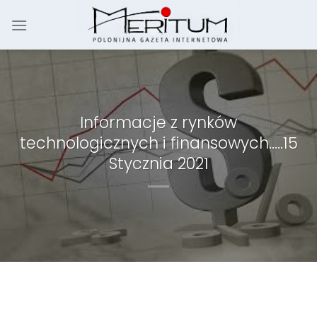
Skip
to
content
Informacje z rynków
technologicznych i finansowych…..15
Stycznia 2021