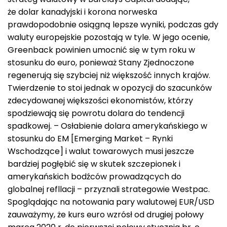
że dolar kanadyjski i korona norweska
prawdopodobnie osiągną lepsze wyniki, podczas gdy
waluty europejskie pozostają w tyle. W jego ocenie,
Greenback powinien umocnić się w tym roku w
stosunku do euro, ponieważ Stany Zjednoczone
regenerują się szybciej niż większość innych krajów.
Twierdzenie to stoi jednak w opozycji do szacunków
zdecydowanej większości ekonomistów, którzy
spodziewają się powrotu dolara do tendencji
spadkowej. – Osłabienie dolara amerykańskiego w
stosunku do EM [Emerging Market – Rynki
Wschodzące] i walut towarowych musi jeszcze
bardziej pogłębić się w skutek szczepionek i
amerykańskich bodźców prowadzących do
globalnej refllacji – przyznali strategowie Westpac.
Spoglądając na notowania pary walutowej EUR/USD
zauważymy, że kurs euro wzrósł od drugiej połowy