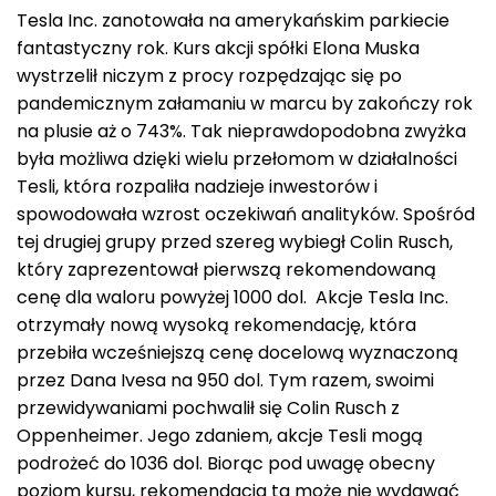
Tesla Inc. zanotowała na amerykańskim parkiecie
fantastyczny rok. Kurs akcji spółki Elona Muska
wystrzelił niczym z procy rozpędzając się po
pandemicznym załamaniu w marcu by zakończy rok
na plusie aż o 743%. Tak nieprawdopodobna zwyżka
była możliwa dzięki wielu przełomom w działalności
Tesli, która rozpaliła nadzieje inwestorów i
spowodowała wzrost oczekiwań analityków. Spośród
tej drugiej grupy przed szereg wybiegł Colin Rusch,
który zaprezentował pierwszą rekomendowaną
cenę dla waloru powyżej 1000 dol. Akcje Tesla Inc.
otrzymały nową wysoką rekomendację, która
przebiła wcześniejszą cenę docelową wyznaczoną
przez Dana Ivesa na 950 dol. Tym razem, swoimi
przewidywaniami pochwalił się Colin Rusch z
Oppenheimer. Jego zdaniem, akcje Tesli mogą
podrożeć do 1036 dol. Biorąc pod uwagę obecny
poziom kursu, rekomendacja ta może nie wydawać