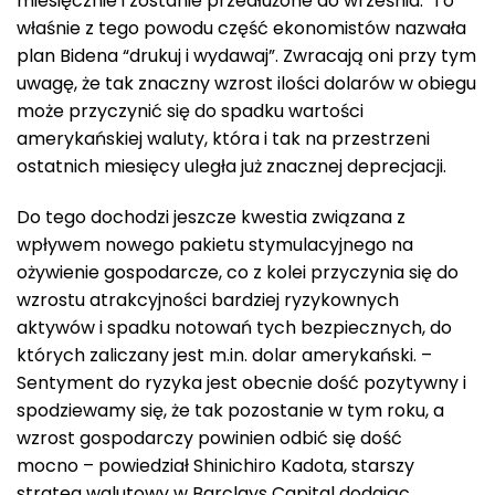
miesięcznie i zostanie przedłużone do września. To
właśnie z tego powodu część ekonomistów nazwała
plan Bidena “drukuj i wydawaj”. Zwracają oni przy tym
uwagę, że tak znaczny wzrost ilości dolarów w obiegu
może przyczynić się do spadku wartości
amerykańskiej waluty, która i tak na przestrzeni
ostatnich miesięcy uległa już znacznej deprecjacji.
Do tego dochodzi jeszcze kwestia związana z
wpływem nowego pakietu stymulacyjnego na
ożywienie gospodarcze, co z kolei przyczynia się do
wzrostu atrakcyjności bardziej ryzykownych
aktywów i spadku notowań tych bezpiecznych, do
których zaliczany jest m.in. dolar amerykański. –
Sentyment do ryzyka jest obecnie dość pozytywny i
spodziewamy się, że tak pozostanie w tym roku, a
wzrost gospodarczy powinien odbić się dość
mocno – powiedział Shinichiro Kadota, starszy
strateg walutowy w Barclays Capital dodając,