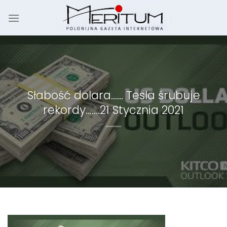
Skip
to
content
Słabość dolara…… Tesla śrubuje
rekordy…….21 Stycznia 2021