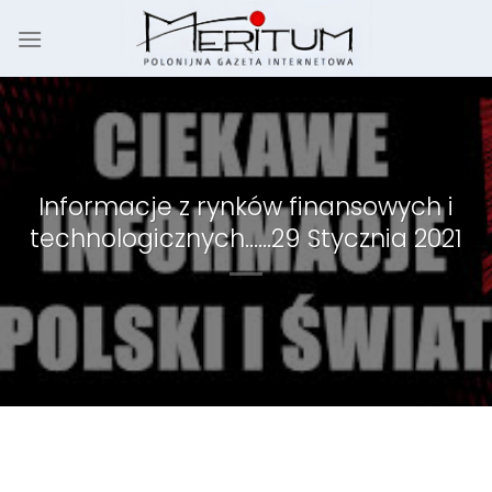
Skip
to
content
Informacje z rynków finansowych i
technologicznych……29 Stycznia 2021