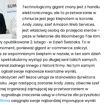
Technologiczny gigant znany jest z handlu
elektronicznego, ale to przetwarzanie w
chmurze jest jego klejnotem w koronie.
Andy Jassy, ​​szef Amazon Web Services,
jest właściwą osobą do przejęcia sterów –
pisze w felietonie dla Bloomberga Tae Kim.
y opublikowane 2. lutego ˗ w Dzień Świstaka. To w
oment, ponieważ gigant e-commerce zaliczył,
mie ze wspomnianym świętem w nazwie, w ten sam dzień
y spektakularny występ po długiej serii takich samych.
ominał żadnego innego z historii firmy. Na tym samym
głosił swoje najnowsze kwartalne wyniki,
założyciel Jeff Bezos ustąpi ze stanowiska dyrektora
oku. Jego następcą zostanie Andy Jassy, obecnie szef
ej organizacji zajmującej się przetwarzaniem w
sygnalizuje znaczenie usług w chmurze dla przyszłości
y
firma
osiągnęła swoje najbardziej imponujące wyniki