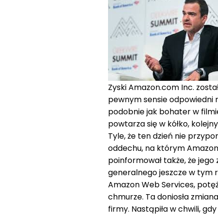
Zyski Amazon.com Inc. został
pewnym sensie odpowiedni m
podobnie jak bohater w fil
powtarza się w kółko, kolejn
Tyle, że ten dzień nie przyp
oddechu, na którym Amazon o
poinformował także, że jego 
generalnego jeszcze w tym r
Amazon Web Services, potężn
chmurze. Ta doniosła zmiana 
firmy. Nastąpiła w chwili, gd