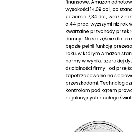
finansowe. Amazon odnotowa
wysokości 14,09 dol., co sta
poziomie 7,34 dol., wraz z r
o 44 proc. wyższymi niż rok 
kwartalne przychody przekra
dumny. Na szczęście dla akc
będzie pełnił funkcję prez
roku, w którym Amazon stanie
normy w wyniku szerokiej dy
działalności firmy ˗ od przejś
zapotrzebowanie na sieciowe u
przeszkodami. Technologic
kontrolom pod kątem prowa
regulacyjnych z całego świat