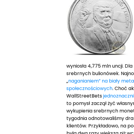
wyniosła 4,775 mln uncji. Dl
srebrnych bulionówek. Najno
„
naganianiem” na biały meta
społecznościowych
. Choć a
WallStreetBets
jednoznaczni
to pomysł zaczął żyć własny
wykupienia srebrnych monet 
tygodnia odnotowaliśmy dr
klientów. Przykładowo, na p
była dwa razy większa niż wcz