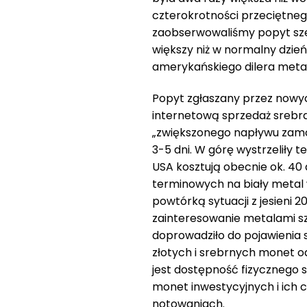
czterokrotności przeciętneg
zaobserwowaliśmy popyt sześ
większy niż w normalny dzi
amerykańskiego dilera metal
Popyt zgłaszany przez nowyc
internetową sprzedaż srebra
„zwiększonego napływu zamów
3-5 dni. W górę wystrzeliły 
USA kosztują obecnie ok. 40
terminowych na biały metal 
powtórką sytuacji z jesieni 
zainteresowanie metalami s
doprowadziło do pojawienia 
złotych i srebrnych monet o
jest dostępność fizycznego s
monet inwestycyjnych i ich 
notowaniach.