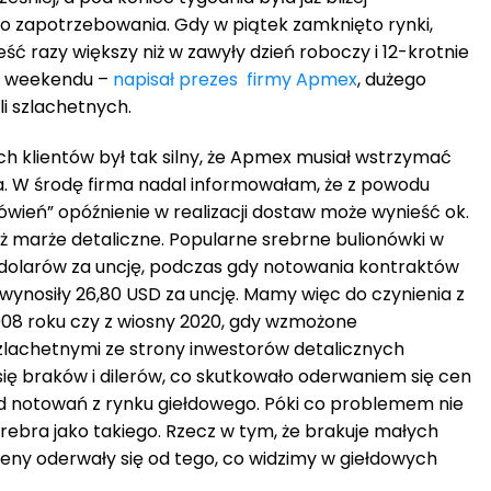
o zapotrzebowania. Gdy w piątek zamknięto rynki,
ć razy większy niż w zawyły dzień roboczy i 12-krotnie
eń weekendu –
napisał prezes firmy Apmex
, dużego
i szlachetnych.
h klientów był tak silny, że Apmex musiał wstrzymać
. W środę firma nadal informowałam, że z powodu
ień” opóźnienie w realizacji dostaw może wynieść ok.
też marże detaliczne. Popularne srebrne bulionówki w
 dolarów za uncję, podczas gdy notowania kontraktów
wynosiły 26,80 USD za uncję. Mamy więc do czynienia z
2008 roku czy z wiosny 2020, gdy wzmożone
zlachetnymi ze strony inwestorów detalicznych
się braków i dilerów, co skutkowało oderwaniem się cen
d notowań z rynku giełdowego. Póki co problemem nie
rebra jako takiego. Rzecz w tym, że brakuje małych
ceny oderwały się od tego, co widzimy w giełdowych