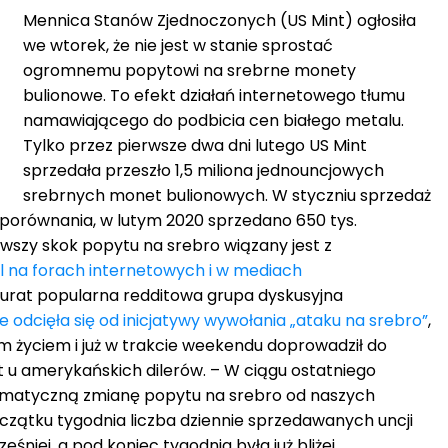
Mennica Stanów Zjednoczonych (US Mint) ogłosiła
we wtorek, że nie jest w stanie sprostać
ogromnemu popytowi na srebrne monety
bulionowe. To efekt działań internetowego tłumu
namawiającego do podbicia cen białego metalu.
Tylko przez pierwsze dwa dni lutego US Mint
sprzedała przeszło 1,5 miliona jednouncjowych
srebrnych monet bulionowych. W styczniu sprzedaż
a porównania, w lutym 2020 sprzedano 650 tys.
wszy skok popytu na srebro wiązany jest z
l na forach internetowych i w mediach
kurat popularna redditowa grupa dyskusyjna
e odcięła się od inicjatywy wywołania „ataku na srebro”
,
m życiem i już w trakcie weekendu doprowadził do
u amerykańskich dilerów. – W ciągu ostatniego
amatyczną zmianę popytu na srebro od naszych
oczątku tygodnia liczba dziennie sprzedawanych uncji
eśniej, a pod koniec tygodnia była już bliżej