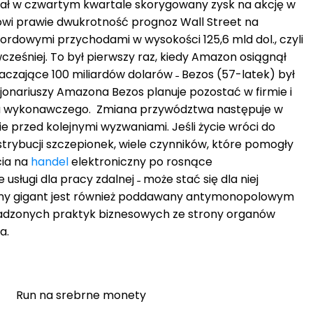
ł w czwartym kwartale skorygowany zysk na akcję w
nowi prawie dwukrotność prognoz Wall Street na
ekordowymi przychodami w wysokości 125,6 mld dol., czyli
wcześniej. To był pierwszy raz, kiedy Amazon osiągnął
czające 100 miliardów dolarów ˗ Bezos (57-latek) był
jonariuszy Amazona Bezos planuje pozostać w firmie i
esa wykonawczego. Zmiana przywództwa następuje w
 przed kolejnymi wyzwaniami. Jeśli życie wróci do
strybucji szczepionek, wiele czynników, które pomogły
cia na
handel
elektroniczny po rosnące
sługi dla pracy zdalnej ˗ może stać się dla niej
zny gigant jest również poddawany antymonopolowym
dzonych praktyk biznesowych ze strony organów
a.
Run na srebrne monety