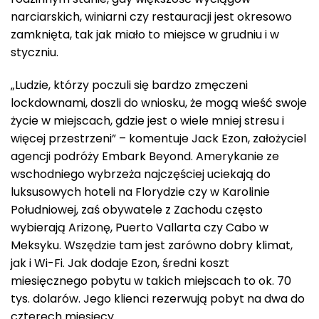
narciarskich, winiarni czy restauracji jest okresowo
zamknięta, tak jak miało to miejsce w grudniu i w
styczniu.
„Ludzie, którzy poczuli się bardzo zmęczeni
lockdownami, doszli do wniosku, że mogą wieść swoje
życie w miejscach, gdzie jest o wiele mniej stresu i
więcej przestrzeni” – komentuje Jack Ezon, założyciel
agencji podróży Embark Beyond. Amerykanie ze
wschodniego wybrzeża najczęściej uciekają do
luksusowych hoteli na Florydzie czy w Karolinie
Południowej, zaś obywatele z Zachodu często
wybierają Arizonę, Puerto Vallarta czy Cabo w
Meksyku. Wszędzie tam jest zarówno dobry klimat,
jak i Wi-Fi. Jak dodaje Ezon, średni koszt
miesięcznego pobytu w takich miejscach to ok. 70
tys. dolarów. Jego klienci rezerwują pobyt na dwa do
czterech miesięcy.