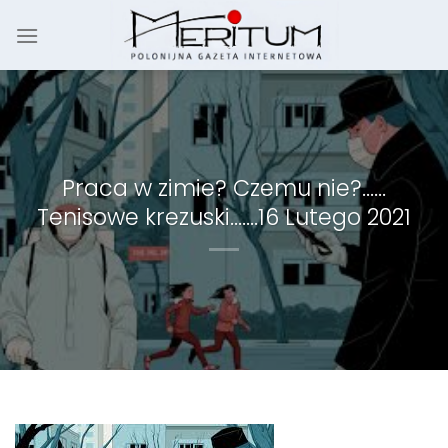
Skip
to
content
Praca w zimie? Czemu nie?……
Tenisowe krezuski…….16 Lutego 2021