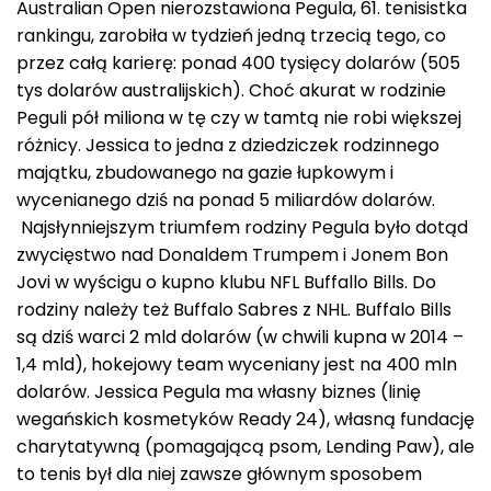
Australian Open nierozstawiona Pegula, 61. tenisistka
rankingu, zarobiła w tydzień jedną trzecią tego, co
przez całą karierę: ponad 400 tysięcy dolarów (505
tys dolarów australijskich). Choć akurat w rodzinie
Peguli pół miliona w tę czy w tamtą nie robi większej
różnicy. Jessica to jedna z dziedziczek rodzinnego
majątku, zbudowanego na gazie łupkowym i
wycenianego dziś na ponad 5 miliardów dolarów.
Najsłynniejszym triumfem rodziny Pegula było dotąd
zwycięstwo nad Donaldem Trumpem i Jonem Bon
Jovi w wyścigu o kupno klubu NFL Buffallo Bills. Do
rodziny należy też Buffalo Sabres z NHL. Buffalo Bills
są dziś warci 2 mld dolarów (w chwili kupna w 2014 –
1,4 mld), hokejowy team wyceniany jest na 400 mln
dolarów. Jessica Pegula ma własny biznes (linię
wegańskich kosmetyków Ready 24), własną fundację
charytatywną (pomagającą psom, Lending Paw), ale
to tenis był dla niej zawsze głównym sposobem