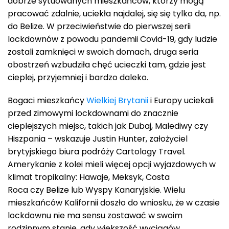
dobrze sytuowanych mieszkańców, którzy mogą
pracować zdalnie, uciekła najdalej, się się tylko da, np.
do Belize. W przeciwieństwie do pierwszej serii
lockdownów z powodu pandemii Covid-19, gdy ludzie
zostali zamknięci w swoich domach, druga seria
obostrzeń wzbudziła chęć ucieczki tam, gdzie jest
cieplej, przyjemniej i bardzo daleko.
Bogaci mieszkańcy
Wielkiej Brytanii
i Europy uciekali
przed zimowymi lockdownami do znacznie
cieplejszych miejsc, takich jak Dubaj, Malediwy czy
Hiszpania – wskazuje Justin Hunter, założyciel
brytyjskiego biura podróży Cartology Travel.
Amerykanie z kolei mieli więcej opcji wyjazdowych w
klimat tropikalny: Hawaje, Meksyk, Costa
Roca czy Belize lub Wyspy Kanaryjskie. Wielu
mieszkańców Kalifornii doszło do wniosku, że w czasie
lockdownu nie ma sensu zostawać w swoim
rodzinnym stanie, gdy większość wyciągów