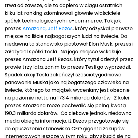
trwa od zawsze, ale to dopiero w ciągu ostatnich
kilku lat ranking zdominowali głownie właściciele
spółek technologicznych i e-commerce. Tak jak
prezes
Amazona, Jeff Bezos
, który odzyskał pierwsze
miejsce na liście najbogatszych ludzi na świecie. Do
niedawna to stanowisko piastował Elon Musk, prezes i
założyciel spółki Tesla. Na jego miejsce wskakuje
prezes Amazona Jeff Bezos, który tytuł dzierżył przez
prawie trzy lata, zanim to prezes Tesli go wyprzedził.
Spadek akcji Tesla zakończył sześciotygodniowe
panowanie Muska jako najbogatszego człowieka na
świecie, którego to majątek wyceniany jest obecnie
na poziomie netto na 173,4 miliarda dolarów. Z kolei
prezes Amazona może pochwalić się pełną kwotą
190,3 miliarda dolarów. Co ciekawe jednak, niedawno
media obiegła informacja, iż Bezos przygotowuje się
do opuszczenia stanowiska CEO giganta zakupów
internetowych jeszcze w tym roku, aby skupić się na