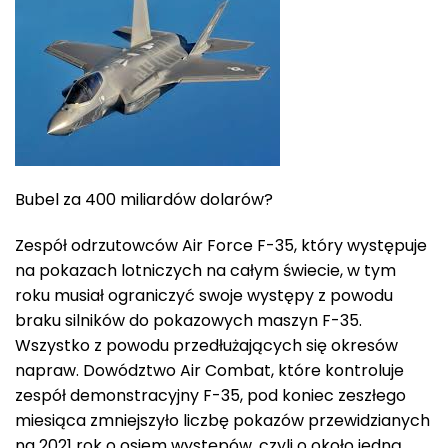
Bubel za 400 miliardów dolarów?
Zespół odrzutowców Air Force F-35, który występuje
na pokazach lotniczych na całym świecie, w tym
roku musiał ograniczyć swoje występy z powodu
braku silników do pokazowych maszyn F-35.
Wszystko z powodu przedłużających się okresów
napraw. Dowództwo Air Combat, które kontroluje
zespół demonstracyjny F-35, pod koniec zeszłego
miesiąca zmniejszyło liczbę pokazów przewidzianych
na 2021 rok o osiem występów, czyli o około jedną