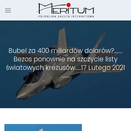
Skip
to
content
Bubel za 400 miliardów dolarów?…….
Bezos ponownie na szczycie listy
światowych krezusów…..17 Lutego 2021