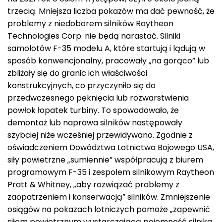
trzecią. Mniejsza liczba pokazów ma dać pewność, że
problemy z niedoborem silników Raytheon
Technologies Corp. nie będą narastać. Silniki
samolotów F-35 modelu A, które startują i lądują w
sposób konwencjonalny, pracowały „na gorąco” lub
zbliżały się do granic ich właściwości
konstrukcyjnych, co przyczyniło się do
przedwczesnego pęknięcia lub rozwarstwienia
powłok łopatek turbiny. To spowodowało, że
demontaż lub naprawa silników następowały
szybciej niże wcześniej przewidywano. Zgodnie z
oświadczeniem Dowództwa Lotnictwa Bojowego USA,
siły powietrzne „sumiennie” współpracują z biurem
programowym F-35 i zespołem silnikowym Raytheon
Pratt & Whitney, „aby rozwiązać problemy z
zaopatrzeniem i konserwacją” silników. Zmniejszenie
osiągów na pokazach lotniczych pomoże „zapewnić
siłom powietrznym wystarczającą pojemność silnika,