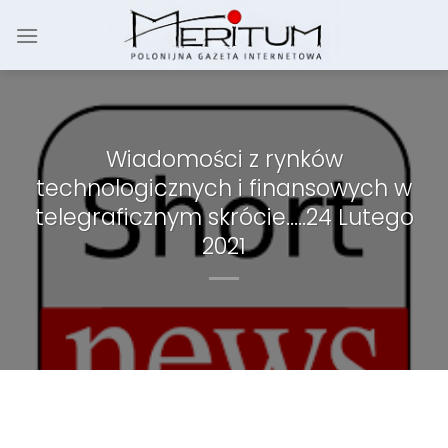
Skip
to
content
Wiadomości z rynków
technologicznych i finansowych w
telegraficznym skrócie…..24 Lutego
2021